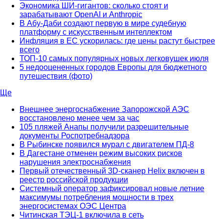
Экономика ШИ-гигантов: сколько стоят и
зарабатывают OpenAI и Anthropic
В Абу-Даби создают первую в мире судебную
платформу с искусственным интеллектом
Инфляция в ЕС ускорилась: где цены растут быстрее
всего
ТОП-10 самых популярных новых легковушек июля
5 недооцененных городов Европы для бюджетного
путешествия (фото)
Ще
Внешнее энергоснабжение Запорожской АЭС
восстановлено менее чем за час
105 пляжей Анапы получили разрешительные
документы Роспотребнадзора
В Рыбинске появился мурал с двигателем ПД-8
В Дагестане отменен режим высоких рисков
нарушения электроснабжения
Первый отечественный 3D-сканер Helix включен в
реестр российской продукции
Системный оператор зафиксировал новые летние
максимумы потребления мощности в трех
энергосистемах ОЭС Центра
Читинская ТЭЦ-1 включила в сеть