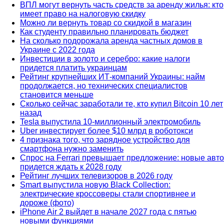
ВПЛ могут вернуть часть средств за аренду жилья: кто
имеет право на налоговую скидку
Можно ли вернуть товар со скидкой в ​​магазин
Как студенту правильно планировать бюджет
На сколько подорожала аренда частных домов в
Украине с 2022 года
Инвестиции в золото и серебро: какие налоги
придется платить украинцам
Рейтинг крупнейших ИТ-компаний Украины: найм
продолжается, но технических специалистов
становится меньше
Сколько сейчас заработали те, кто купил Bitcoin 10 лет
назад
Tesla выпустила 10-миллионный электромобиль
Uber инвестирует более $10 млрд в роботокси
4 признака того, что зарядное устройство для
смартфона нужно заменить
Спрос на Ferrari превышает предложение: новые авто
придется ждать к 2028 году
Рейтинг лучших телевизоров в 2026 году
Smart выпустила новую Black Collection:
электрические кроссоверы стали спортивнее и
дороже (фото)
iPhone Air 2 выйдет в начале 2027 года с пятью
новыми функциями