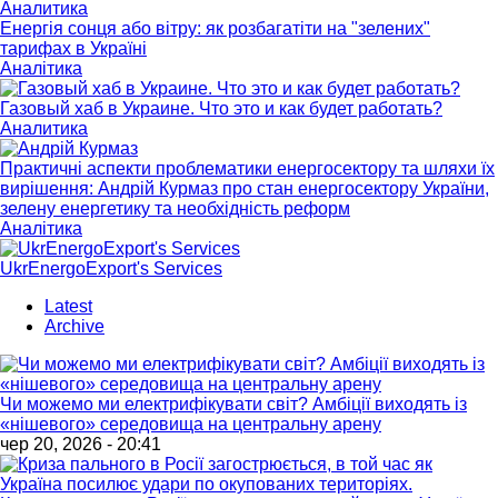
Аналитика
Енергія сонця або вітру: як розбагатіти на "зелених"
тарифах в Україні
Аналітика
Газовый хаб в Украине. Что это и как будет работать?
Аналитика
Практичні аспекти проблематики енергосектору та шляхи їх
вирішення: Андрій Курмаз про стан енергосектору України,
зелену енергетику та необхідність реформ
Аналітика
UkrEnergoExport's Services
Latest
Archive
Чи можемо ми електрифікувати світ? Амбіції виходять із
«нішевого» середовища на центральну арену
чер 20, 2026 - 20:41