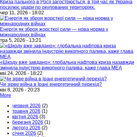
Криза пального в Росії загострюється, в той час як Україна
посилює удари по окупованих територіях.
чер 11, 2026 - 18:02
Енергія як зброя жорсткої сили — нова норма у
міжнародних війнах
тра 5, 2026 - 13:21
«Шкоду вже завдано»: глобальна нафтова криза назавжди
змінила індустрію викопного палива, каже глава МЕА
кві 24, 2026 - 18:22
Чи зірве війна в Ірані енергетичний перехід?
кві 8, 2026 - 20:23
More
червня 2026
(2)
травня 2026
(1)
квітня 2026
(3)
березня 2026
(1)
лютого 2026
(2)
січня 2026
(2)