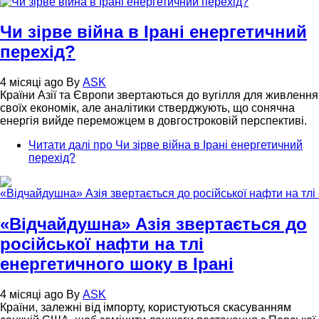
Чи зірве війна в Ірані енергетичний
перехід?
4 місяці ago
By
ASK
Країни Азії та Європи звертаються до вугілля для живлення
своїх економік, але аналітики стверджують, що сонячна
енергія вийде переможцем в довгостроковій перспективі.
Читати далі
про Чи зірве війна в Ірані енергетичний
перехід?
«Відчайдушна» Азія звертається до
російської нафти на тлі
енергетичного шоку в Ірані
4 місяці ago
By
ASK
Країни, залежні від імпорту, користуються скасуванням