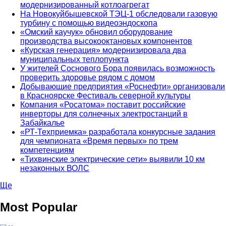
модернизированный котлоагрегат
На Новокуйбышевской ТЭЦ-1 обследовали газовую
турбину с помощью видеоэндоскопа
«Омский каучук» обновил оборудование
производства высокооктановых компонентов
«Курская генерация» модернизировала два
муниципальных теплопункта
У жителей Соснового Бора появилась возможность
проверить здоровье рядом с домом
Добывающие предприятия «Роснефти» организовали
в Красноярске Фестиваль северной культуры
Компания «Росатома» поставит российские
инверторы для солнечных электростанций в
Забайкалье
«РТ-Техприемка» разработала конкурсные задания
для чемпионата «Время первых» по трем
компетенциям
«Тихвинские электрические сети» выявили 10 км
незаконных ВОЛС
Ще
Most Popular