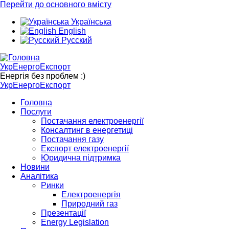
Перейти до основного вмісту
Українська
English
Русский
УкрЕнергоЕкспорт
Енергія без проблем :)
УкрЕнергоЕкспорт
Головна
Послуги
Постачання електроенергії
Консалтинг в енергетиці
Постачання газу
Експорт електроенергії
Юридична підтримка
Новини
Аналітика
Ринки
Електроенергія
Природний газ
Презентації
Energy Legislation