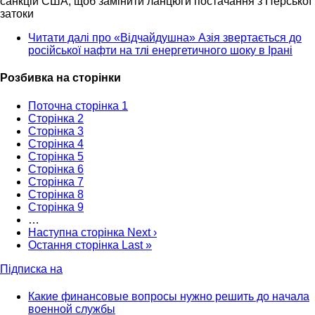
санкцій США, щоб замінити ланцюги постачання з Перської
затоки
Читати далі
про «Відчайдушна» Азія звертається до
російської нафти на тлі енергетичного шоку в Ірані
Розбивка на сторінки
Поточна сторінка
1
Сторінка
2
Сторінка
3
Сторінка
4
Сторінка
5
Сторінка
6
Сторінка
7
Сторінка
8
Сторінка
9
…
Наступна сторінка
Next ›
Остання сторінка
Last »
Підписка на
Какие финансовые вопросы нужно решить до начала
военной службы