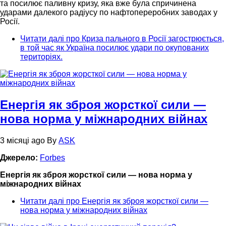
та посилює паливну кризу, яка вже була спричинена
ударами далекого радіусу по нафтопереробних заводах у
Росії.
Читати далі
про Криза пального в Росії загострюється,
в той час як Україна посилює удари по окупованих
територіях.
Енергія як зброя жорсткої сили —
нова норма у міжнародних війнах
3 місяці ago
By
ASK
Джерело:
Forbes
Енергія як зброя жорсткої сили — нова норма у
міжнародних війнах
Читати далі
про Енергія як зброя жорсткої сили —
нова норма у міжнародних війнах