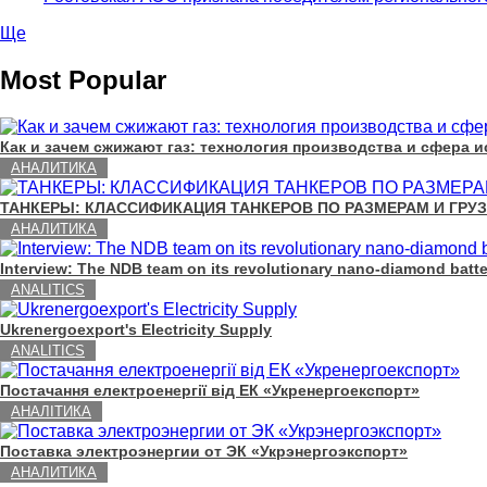
Ще
Most Popular
Как и зачем сжижают газ: технология производства и сфера 
АНАЛИТИКА
ТАНКЕРЫ: КЛАССИФИКАЦИЯ ТАНКЕРОВ ПО РАЗМЕРАМ И ГРУЗА
АНАЛИТИКА
Interview: The NDB team on its revolutionary nano-diamond batte
ANALITICS
Ukrenergoexport's Electricity Supply
ANALITICS
Постачання електроенергії від ЕК «Укренергоекспорт»
АНАЛІТИКА
Поставка электроэнергии от ЭК «Укрэнергоэкспорт»
АНАЛИТИКА