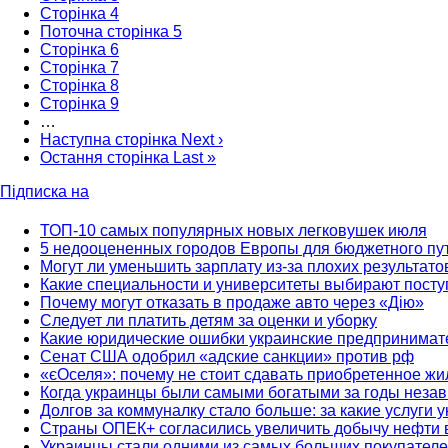
Сторінка
4
Поточна сторінка
5
Сторінка
6
Сторінка
7
Сторінка
8
Сторінка
9
…
Наступна сторінка
Next ›
Остання сторінка
Last »
Підписка на
ТОП-10 самых популярных новых легковушек июля
5 недооцененных городов Европы для бюджетного пу
Могут ли уменьшить зарплату из-за плохих результато
Какие специальности и университеты выбирают посту
Почему могут отказать в продаже авто через «Дію»
Следует ли платить детям за оценки и уборку
Какие юридические ошибки украинские предпринимат
Сенат США одобрил «адские санкции» против рф
«єОселя»: почему не стоит сдавать приобретенное жи
Когда украинцы были самыми богатыми за годы неза
Долгов за коммуналку стало больше: за какие услуги 
Страны ОПЕК+ согласились увеличить добычу нефти 
Украинцы стали одними из самых больших покупателе