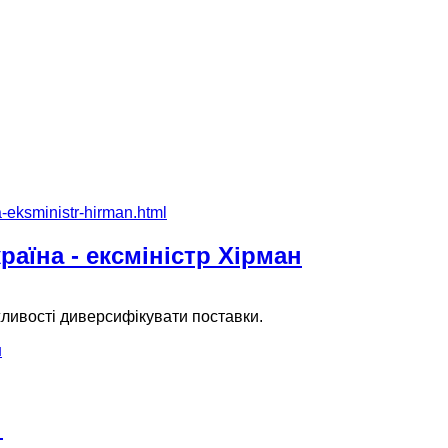
раїна - ексміністр Хірман
жливості диверсифікувати поставки.
н
я