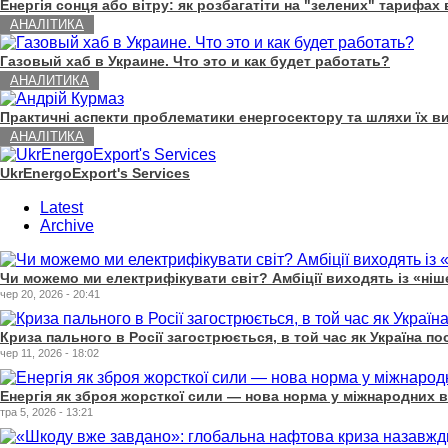
Енергія сонця або вітру: як розбагатіти на "зелених" тарифах в
АНАЛІТИКА
Газовый хаб в Украине. Что это и как будет работать?
АНАЛИТИКА
Практичні аспекти проблематики енергосектору та шляхи їх ви
АНАЛІТИКА
UkrEnergoExport's Services
Latest
Archive
Чи можемо ми електрифікувати світ? Амбіції виходять із «ні
чер 20, 2026 - 20:41
Криза пального в Росії загострюється, в той час як Україна п
чер 11, 2026 - 18:02
Енергія як зброя жорсткої сили — нова норма у міжнародних в
тра 5, 2026 - 13:21