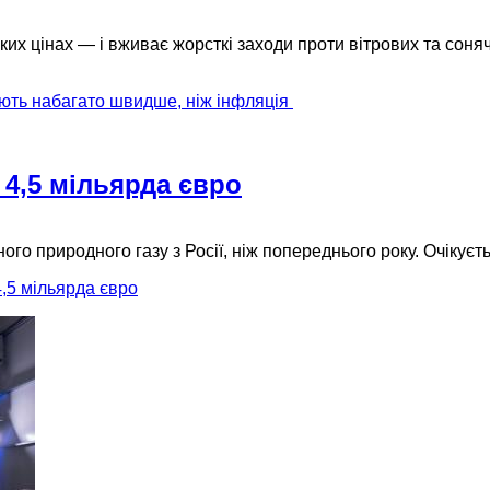
их цінах — і вживає жорсткі заходи проти вітрових та соня
ють набагато швидше, ніж інфляція
 4,5 мільярда євро
го природного газу з Росії, ніж попереднього року. Очікуєт
,5 мільярда євро