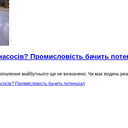
насосів? Промисловість бачить поте
за опалення майбутнього ще не визначено. Чи має водень ре
сосів? Промисловість бачить потенціал