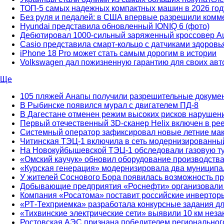
ТОП-5 самых надежных компактных машин в 2026 год
Без руля и педалей: в США впервые разрешили комме
Hyundai представила обновленный IONIQ 6 (фото)
Дебютировал 1000-сильный заряженный кроссовер Au
Casio представила смарт-кольцо с датчиками здоров
iPhone 18 Pro может стать самым дорогим в истории
Volkswagen дал пожизненную гарантию для своих авт
Ще
105 пляжей Анапы получили разрешительные докуме
В Рыбинске появился мурал с двигателем ПД-8
В Дагестане отменен режим высоких рисков нарушен
Первый отечественный 3D-сканер Helix включен в ре
Системный оператор зафиксировал новые летние ма
Читинская ТЭЦ-1 включила в сеть модернизированный
На Новокуйбышевской ТЭЦ-1 обследовали газовую т
«Омский каучук» обновил оборудование производств
«Курская генерация» модернизировала два муниципа
У жителей Соснового Бора появилась возможность пр
Добывающие предприятия «Роснефти» организовали в
Компания «Росатома» поставит российские инверторы
«РТ-Техприемка» разработала конкурсные задания д
«Тихвинские электрические сети» выявили 10 км нез
Ростовская АЭС признана победителем региональног