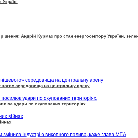
 Україні
рішення: Андрій Курмаз про стан енергосектору України, зеле
шевого» середовища на центральну арену
осилює удари по окупованих територіях.
ійнах