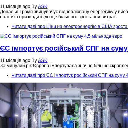
11 місяців ago
By
ASK
Дональд Трамп звинувачує відновлювану енергетику у висок
політика призводить до ще більшого зростання витрат.
Читати далі
про Ціни на електроенергію в США зроста
ЄС імпортує російський СПГ на суму
11 місяців ago
By
ASK
За минулий рік Європа імпортувала значно більше скраплено
Читати далі
про ЄС імпортує російський СПГ на суму 4