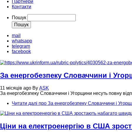
Партнери
Контакти
Пошук
mail
whatsapp
telegram
facebook
За енергобезпеку Словаччини і Угорщ
11 місяців ago
By
ASK
За енергобезпеку Словаччини і Угорщини несуть повну відп
Читати далі
про За енергобезпеку Словаччини і Угорщин
Ціни на електроенергію в США зрос