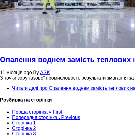
Опалення воднем замість теплових 
11 місяців ago
By
ASK
З точки зору газової промисловості, результати змагання 
Читати далі
про Опалення воднем замість теплових на
Розбивка на сторінки
Перша сторінка
« First
Попередня сторінка
‹ Previous
Сторінка
1
Сторінка
2
Сторінка
3