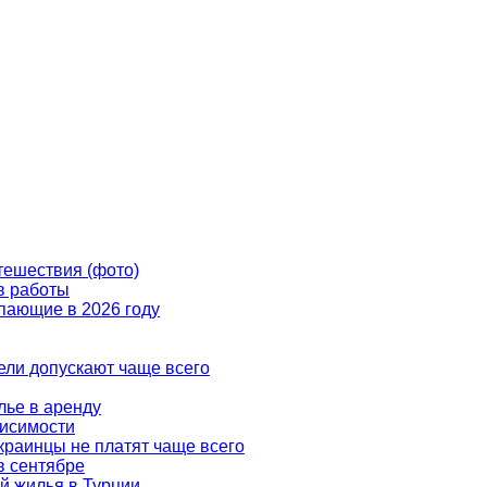
тешествия (фото)
в работы
пающие в 2026 году
ели допускают чаще всего
лье в аренду
висимости
украинцы не платят чаще всего
в сентябре
й жилья в Турции