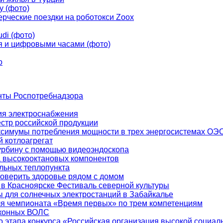
у (фото)
рческие поездки на роботокси Zoox
di (фото)
ья и цифровыми часами (фото)
о
нты Роспотребнадзора
ия электроснабжения
естр российской продукции
ксимумы потребления мощности в трех энергосистемах ОЭ
 котлоагрегат
урбину с помощью видеоэндоскопа
а высокооктановых компонентов
льных теплопункта
оверить здоровье рядом с домом
 Красноярске Фестиваль северной культуры
 для солнечных электростанций в Забайкалье
ля чемпионата «Время первых» по трем компетенциям
аконных ВОЛС
о этапа конкурса «Российская организация высокой социа