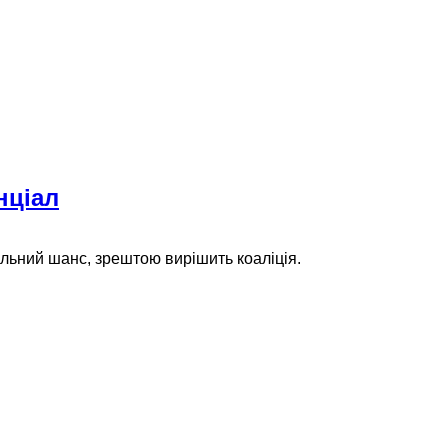
нціал
альний шанс, зрештою вирішить коаліція.