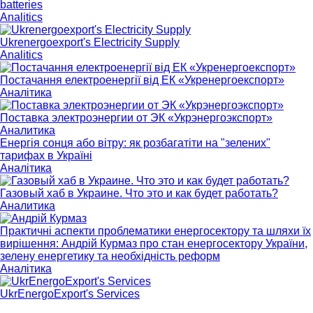
batteries
Analitics
Ukrenergoexport's Electricity Supply
Analitics
Постачання електроенергії від ЕК «Укренергоекспорт»
Аналітика
Поставка электроэнергии от ЭК «Укрэнергоэкспорт»
Аналитика
Енергія сонця або вітру: як розбагатіти на "зелених"
тарифах в Україні
Аналітика
Газовый хаб в Украине. Что это и как будет работать?
Аналитика
Практичні аспекти проблематики енергосектору та шляхи їх
вирішення: Андрій Курмаз про стан енергосектору України,
зелену енергетику та необхідність реформ
Аналітика
UkrEnergoExport's Services