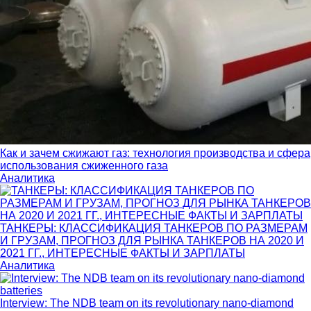
Как и зачем сжижают газ: технология производства и сфера
использования сжиженного газа
Аналитика
ТАНКЕРЫ: КЛАССИФИКАЦИЯ ТАНКЕРОВ ПО РАЗМЕРАМ
И ГРУЗАМ, ПРОГНОЗ ДЛЯ РЫНКА ТАНКЕРОВ НА 2020 И
2021 ГГ., ИНТЕРЕСНЫЕ ФАКТЫ И ЗАРПЛАТЫ
Аналитика
Interview: The NDB team on its revolutionary nano-diamond