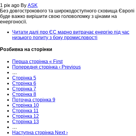
1 рік ago
By
ASK
Без довгострокового та широкодоступного сховища Європі
буде важко вирішити свою головоломку з цінами на
енергоносії.
Читати далі
про ЄС марно витрачає енергію під час
низького попиту з боку промисловості
Розбивка на сторінки
Перша сторінка
« First
Попередня сторінка
‹ Previous
…
Сторінка
5
Сторінка
6
Сторінка
7
Сторінка
8
Поточна сторінка
9
Сторінка
10
Сторінка
11
Сторінка
12
Сторінка
13
…
Наступна сторінка
Next ›