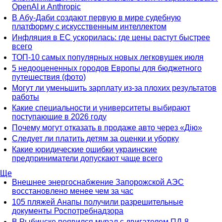
OpenAI и Anthropic
В Абу-Даби создают первую в мире судебную
платформу с искусственным интеллектом
Инфляция в ЕС ускорилась: где цены растут быстрее
всего
ТОП-10 самых популярных новых легковушек июля
5 недооцененных городов Европы для бюджетного
путешествия (фото)
Могут ли уменьшить зарплату из-за плохих результатов
работы
Какие специальности и университеты выбирают
поступающие в 2026 году
Почему могут отказать в продаже авто через «Дію»
Следует ли платить детям за оценки и уборку
Какие юридические ошибки украинские
предприниматели допускают чаще всего
Ще
Внешнее энергоснабжение Запорожской АЭС
восстановлено менее чем за час
105 пляжей Анапы получили разрешительные
документы Роспотребнадзора
В Рыбинске появился мурал с двигателем ПД-8