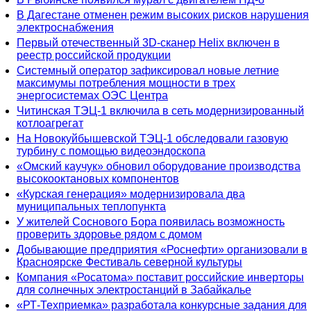
В Дагестане отменен режим высоких рисков нарушения
электроснабжения
Первый отечественный 3D-сканер Helix включен в
реестр российской продукции
Системный оператор зафиксировал новые летние
максимумы потребления мощности в трех
энергосистемах ОЭС Центра
Читинская ТЭЦ-1 включила в сеть модернизированный
котлоагрегат
На Новокуйбышевской ТЭЦ-1 обследовали газовую
турбину с помощью видеоэндоскопа
«Омский каучук» обновил оборудование производства
высокооктановых компонентов
«Курская генерация» модернизировала два
муниципальных теплопункта
У жителей Соснового Бора появилась возможность
проверить здоровье рядом с домом
Добывающие предприятия «Роснефти» организовали в
Красноярске Фестиваль северной культуры
Компания «Росатома» поставит российские инверторы
для солнечных электростанций в Забайкалье
«РТ-Техприемка» разработала конкурсные задания для