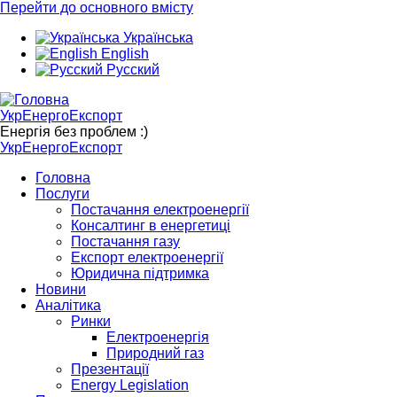
Перейти до основного вмісту
Українська
English
Русский
УкрЕнергоЕкспорт
Енергія без проблем :)
УкрЕнергоЕкспорт
Головна
Послуги
Постачання електроенергії
Консалтинг в енергетиці
Постачання газу
Експорт електроенергії
Юридична підтримка
Новини
Аналітика
Ринки
Електроенергія
Природний газ
Презентації
Energy Legislation