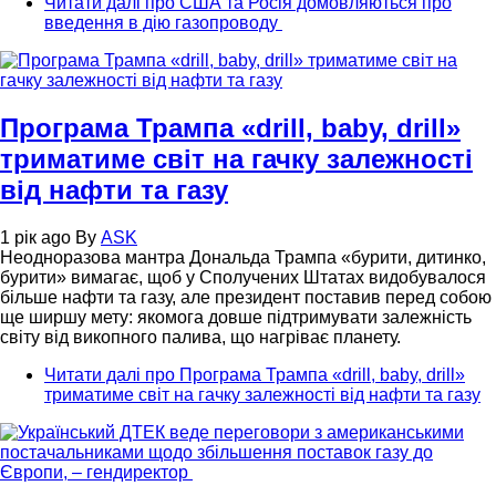
Читати далі
про США та Росія домовляються про
введення в дію газопроводу
Програма Трампа «drill, baby, drill»
триматиме світ на гачку залежності
від нафти та газу
1 рік ago
By
ASK
Неодноразова мантра Дональда Трампа «бурити, дитинко,
бурити» вимагає, щоб у Сполучених Штатах видобувалося
більше нафти та газу, але президент поставив перед собою
ще ширшу мету: якомога довше підтримувати залежність
світу від викопного палива, що нагріває планету.
Читати далі
про Програма Трампа «drill, baby, drill»
триматиме світ на гачку залежності від нафти та газу