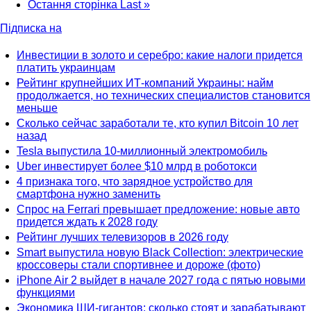
Остання сторінка
Last »
Підписка на
Инвестиции в золото и серебро: какие налоги придется
платить украинцам
Рейтинг крупнейших ИТ-компаний Украины: найм
продолжается, но технических специалистов становится
меньше
Сколько сейчас заработали те, кто купил Bitcoin 10 лет
назад
Tesla выпустила 10-миллионный электромобиль
Uber инвестирует более $10 млрд в роботокси
4 признака того, что зарядное устройство для
смартфона нужно заменить
Спрос на Ferrari превышает предложение: новые авто
придется ждать к 2028 году
Рейтинг лучших телевизоров в 2026 году
Smart выпустила новую Black Collection: электрические
кроссоверы стали спортивнее и дороже (фото)
iPhone Air 2 выйдет в начале 2027 года с пятью новыми
функциями
Экономика ШИ-гигантов: сколько стоят и зарабатывают