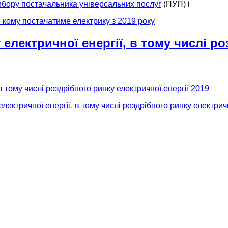
ибору постачальника універсальних послуг
(ПУП) і
 кому постачатиме електрику з 2019 року
електричної енергії, в тому числі ро
ектричної енергії, в тому числі роздрібного ринку електричн