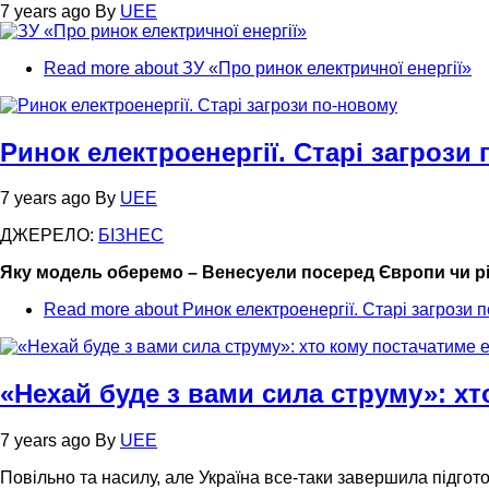
7 years ago
By
UEE
Read more
about ЗУ «Про ринок електричної енергії»
Ринок електроенергії. Старі загрози
7 years ago
By
UEE
ДЖЕРЕЛО:
БІЗНЕС
Яку модель оберемо – Венесуели посеред Європи чи р
Read more
about Ринок електроенергії. Старі загрози 
«Нехай буде з вами сила струму»: хт
7 years ago
By
UEE
Повільно та насилу, але Україна все-таки завершила підгото