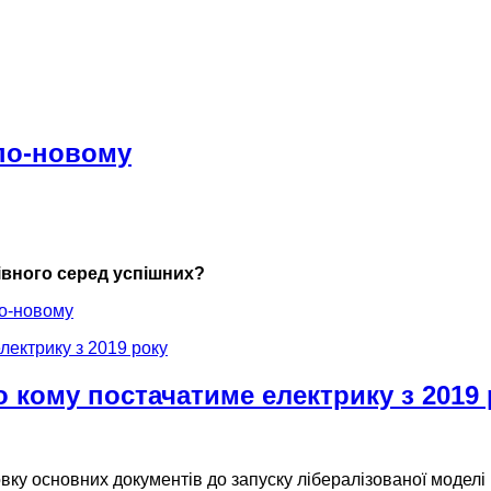
 по-новому
івного серед успішних?
по-новому
о кому постачатиме електрику з 2019
вку основних документів до запуску лібералізованої моделі р