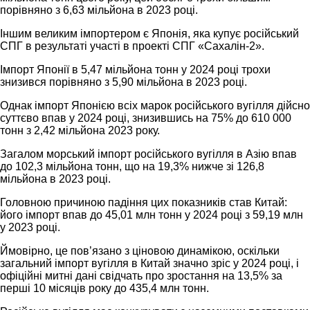
порівняно з 6,63 мільйона в 2023 році.
Іншим великим імпортером є Японія, яка купує російський
СПГ в результаті участі в проекті СПГ «Сахалін-2».
Імпорт Японії в 5,47 мільйона тонн у 2024 році трохи
знизився порівняно з 5,90 мільйона в 2023 році.
Однак імпорт Японією всіх марок російського вугілля дійсно
суттєво впав у 2024 році, знизившись на 75% до 610 000
тонн з 2,42 мільйона 2023 року.
Загалом морський імпорт російського вугілля в Азію впав
до 102,3 мільйона тонн, що на 19,3% нижче зі 126,8
мільйона в 2023 році.
Головною причиною падіння цих показників став Китай:
його імпорт впав до 45,01 млн тонн у 2024 році з 59,19 млн
у 2023 році.
Ймовірно, це пов’язано з ціновою динамікою, оскільки
загальний імпорт вугілля в Китай значно зріс у 2024 році, і
офіційні митні дані свідчать про зростання на 13,5% за
перші 10 місяців року до 435,4 млн тонн.