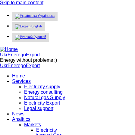
Skip to main content
Українська
English
Русский
UkrEneregoExport
Energy without problems :)
UkrEneregoExport
Home
Services
Electricity supply
Energy consulting
Natural gas Supply
Electricity Export
Legal support
News
Analitics
Markets
Electricity