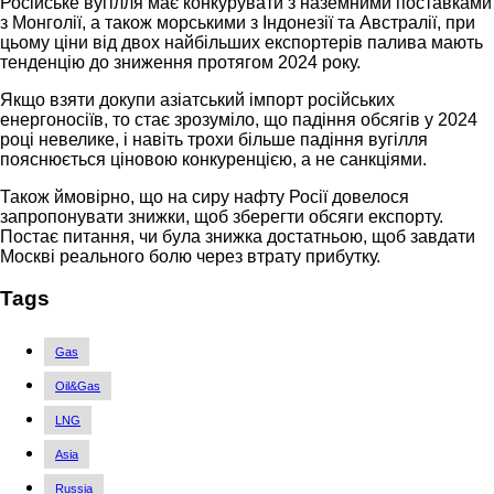
Російське вугілля має конкурувати з наземними поставками
з Монголії, а також морськими з Індонезії та Австралії, при
цьому ціни від двох найбільших експортерів палива мають
тенденцію до зниження протягом 2024 року.
Якщо взяти докупи азіатський імпорт російських
енергоносіїв, то стає зрозуміло, що падіння обсягів у 2024
році невелике, і навіть трохи більше падіння вугілля
пояснюється ціновою конкуренцією, а не санкціями.
Також ймовірно, що на сиру нафту Росії довелося
запропонувати знижки, щоб зберегти обсяги експорту.
Постає питання, чи була знижка достатньою, щоб завдати
Москві реального болю через втрату прибутку.
Tags
Gas
Oil&Gas
LNG
Asia
Russia