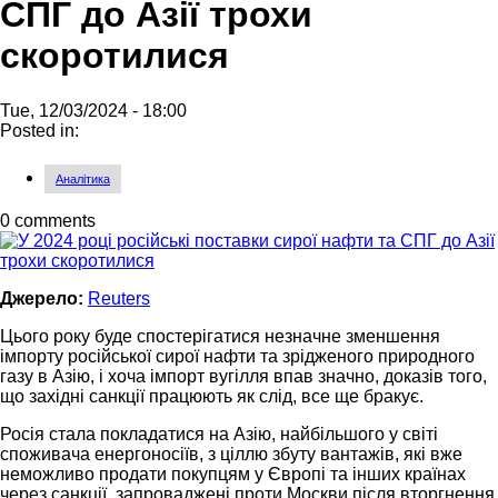
СПГ до Азії трохи
скоротилися
Tue, 12/03/2024 - 18:00
Posted in:
Аналітика
0 comments
Джерело:
Reuters
Цього року буде спостерігатися незначне зменшення
імпорту російської сирої нафти та зрідженого природного
газу в Азію, і хоча імпорт вугілля впав значно, доказів того,
що західні санкції працюють як слід, все ще бракує.
Росія стала покладатися на Азію, найбільшого у світі
споживача енергоносіїв, з ціллю збуту вантажів, які вже
неможливо продати покупцям у Європі та інших країнах
через санкції, запроваджені проти Москви після вторгнення