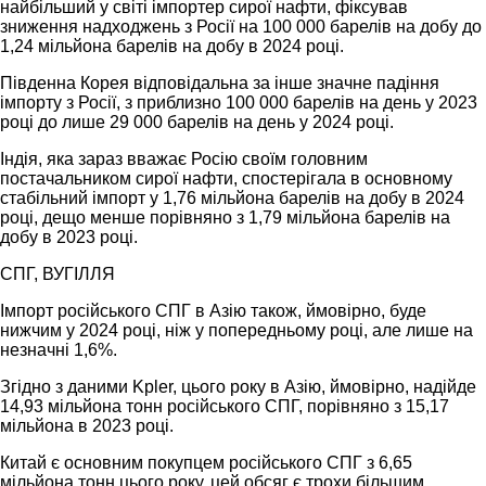
найбільший у світі імпортер сирої нафти, фіксував
зниження надходжень з Росії на 100 000 барелів на добу до
1,24 мільйона барелів на добу в 2024 році.
Південна Корея відповідальна за інше значне падіння
імпорту з Росії, з приблизно 100 000 барелів на день у 2023
році до лише 29 000 барелів на день у 2024 році.
Індія, яка зараз вважає Росію своїм головним
постачальником сирої нафти, спостерігала в основному
стабільний імпорт у 1,76 мільйона барелів на добу в 2024
році, дещо менше порівняно з 1,79 мільйона барелів на
добу в 2023 році.
СПГ, ВУГІЛЛЯ
Імпорт російського СПГ в Азію також, ймовірно, буде
нижчим у 2024 році, ніж у попередньому році, але лише на
незначні 1,6%.
Згідно з даними Kpler, цього року в Азію, ймовірно, надійде
14,93 мільйона тонн російського СПГ, порівняно з 15,17
мільйона в 2023 році.
Китай є основним покупцем російського СПГ з 6,65
мільйона тонн цього року, цей обсяг є трохи більшим