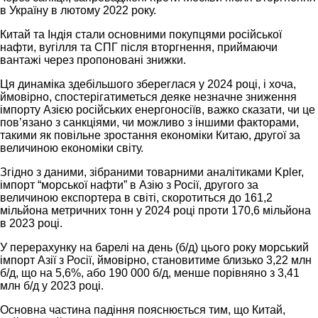
в Україну в лютому 2022 року.
Китай та Індія стали основними покупцями російської
нафти, вугілля та СПГ після вторгнення, приймаючи
вантажі через пропоновані знижки.
Ця динаміка здебільшого збереглася у 2024 році, і хоча,
ймовірно, спостерігатиметься деяке незначне зниження
імпорту Азією російських енергоносіїв, важко сказати, чи це
пов’язано з санкціями, чи можливо з іншими факторами,
такими як повільне зростання економіки Китаю, другої за
величиною економіки світу.
Згідно з даними, зібраними товарними аналітиками Kpler,
імпорт “морської нафти” в Азію з Росії, другого за
величиною експортера в світі, скоротиться до 161,2
мільйона метричних тонн у 2024 році проти 170,6 мільйона
в 2023 році.
У перерахунку на барелі на день (б/д) цього року морський
імпорт Азії з Росії, ймовірно, становитиме близько 3,22 млн
б/д, що на 5,6%, або 190 000 б/д, менше порівняно з 3,41
млн б/д у 2023 році.
Основна частина падіння пояснюється тим, що Китай,