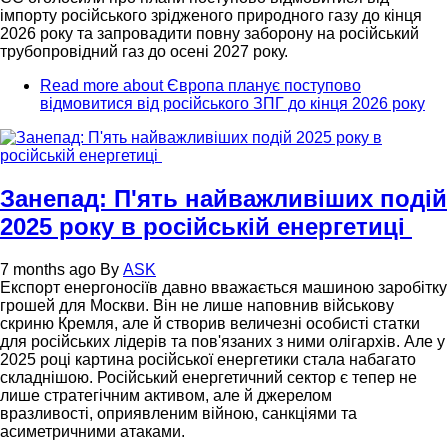
імпорту російського зрідженого природного газу до кінця
2026 року та запровадити повну заборону на російський
трубопровідний газ до осені 2027 року.
Read more
about Європа планує поступово
відмовитися від російського ЗПГ до кінця 2026 року
Занепад: П'ять найважливіших подій
2025 року в російській енергетиці
7 months ago
By
ASK
Експорт енергоносіїв давно вважається машиною заробітку
грошей для Москви. Він не лише наповнив військову
скриню Кремля, але й створив величезні особисті статки
для російських лідерів та пов'язаних з ними олігархів. Але у
2025 році картина російської енергетики стала набагато
складнішою. Російський енергетичний сектор є тепер не
лише стратегічним активом, але й джерелом
вразливості, оприявленим війною, санкціями та
асиметричними атаками.