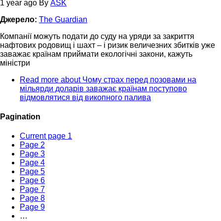
1 year ago
By
ASK
Джерело:
The Guardian
Компанії можуть подати до суду на уряди за закриття
нафтових родовищ і шахт – і ризик величезних збитків уже
заважає країнам приймати екологічні закони, кажуть
міністри
Read more
about Чому страх перед позовами на
мільярди доларів заважає країнам поступово
відмовлятися від викопного палива
Pagination
Current page
1
Page
2
Page
3
Page
4
Page
5
Page
6
Page
7
Page
8
Page
9
…