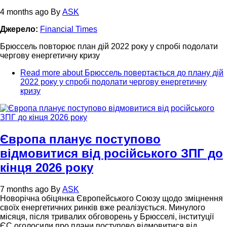
4 months ago
By
ASK
Джерело:
Financial Times
Брюссель повторює план дій 2022 року у спробі подолати
чергову енергетичну кризу
Read more
about Брюссель повертається до плану дій
2022 року у спробі подолати чергову енергетичну
кризу
Європа планує поступово
відмовитися від російського ЗПГ до
кінця 2026 року
7 months ago
By
ASK
Новорічна обіцянка Європейського Союзу щодо зміцнення
своїх енергетичних ринків вже реалізується. Минулого
місяця, після тривалих обговорень у Брюсселі, інституції
ЄС оголосили про плани поступово відмовитися від