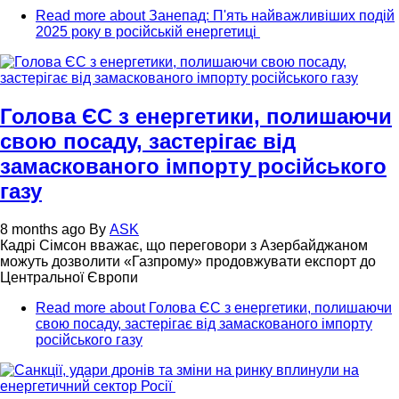
Read more
about Занепад: П'ять найважливіших подій
2025 року в російській енергетиці
Голова ЄС з енергетики, полишаючи
свою посаду, застерігає від
замаскованого імпорту російського
газу
8 months ago
By
ASK
Кадрі Сімсон вважає, що переговори з Азербайджаном
можуть дозволити «Газпрому» продовжувати експорт до
Центральної Європи
Read more
about Голова ЄС з енергетики, полишаючи
свою посаду, застерігає від замаскованого імпорту
російського газу