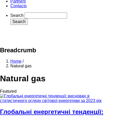
Partners
Contacts
Search
mail
whatsapp
telegram
facebook
Breadcrumb
Home
/
Natural gas
Natural gas
Featured
Глобальні енергетичні тенденції: