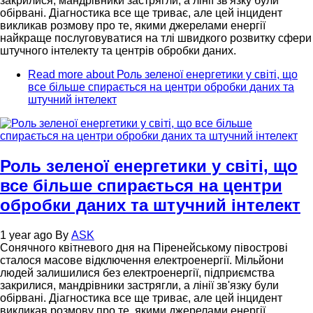
закрилися, мандрівники застрягли, а лінії зв'язку були
обірвані. Діагностика все ще триває, але цей інцидент
викликав розмову про те, якими джерелами енергії
найкраще послуговуватися на тлі швидкого розвитку сфери
штучного інтелекту та центрів обробки даних.
Read more
about Роль зеленої енергетики у світі, що
все більше спирається на центри обробки даних та
штучний інтелект
Роль зеленої енергетики у світі, що
все більше спирається на центри
обробки даних та штучний інтелект
1 year ago
By
ASK
Сонячного квітневого дня на Піренейському півострові
сталося масове відключення електроенергії. Мільйони
людей залишилися без електроенергії, підприємства
закрилися, мандрівники застрягли, а лінії зв'язку були
обірвані. Діагностика все ще триває, але цей інцидент
викликав розмову про те, якими джерелами енергії