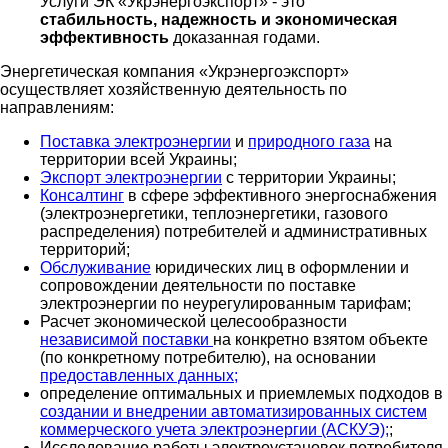
Услуги ЭК «Укрэнергоэкспорт» - это
стабильность, надежность и экономическая
эффективность
доказанная годами.
Энергетическая компания «Укрэнергоэкспорт»
осуществляет хозяйственную деятельность по
направлениям:
Поставка электроэнергии
и
природного газа
на
территории всей Украины;
Экспорт электроэнергии
с территории Украины;
Консалтинг
в сфере эффективного энергоснабжения
(электроэнергетики, теплоэнергетики, газового
распределения) потребителей и административных
территорий;
Обслуживание
юридических лиц в оформлении и
сопровождении деятельности по поставке
электроэнергии по неурегулированным тарифам;
Расчет экономической целесообразности
независимой поставки
на конкретно взятом объекте
(по конкретному потребителю), на основании
предоставленных данных;
определение оптимальных и приемлемых подходов в
создании и внедрении автоматизированных систем
коммерческого учета электроэнергии (АСКУЭ);
;
Исследование работы электроустановок потребителя