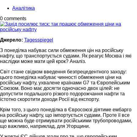
Аналітика
0 comments
Джерело:
Tagesspiegel
З понеділка набуває сили обмеження цін на російську
нафту, що транспортується судами. Як реагує Москва і які
наслідки може мати цей крок? Аналіз.
Світ стане свідком введення безпрецедентного заходу:
цього понеділка набуває чинності обмеження ціни на
російську нафту, ухвалене країнами G7 та Європейським
Союзом. Воно має досягти одночасно двох цілей: не
допустити подальшого різкого подорожчання нафти та
істотно скоротити доходи Росії від експорту.
Крім того, з цього понеділка в Євросоюзі діятиме ембарго
на російську нафту, що імпортується судами. Проте її все
ще можна буде отримувати російськими трубопроводами,
що важливо, наприклад, для Угорщини.
У жовтні ЄС дійшов згоди про те, що європейським