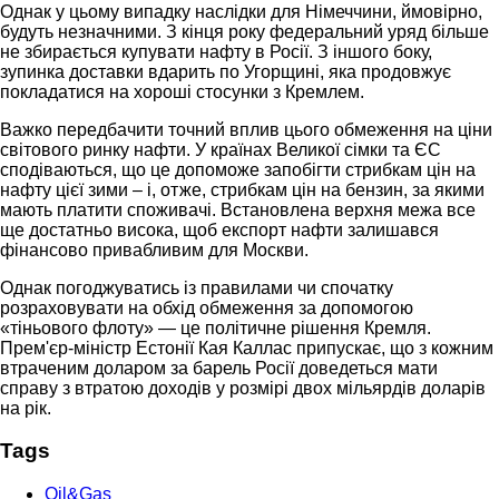
Однак у цьому випадку наслідки для Німеччини, ймовірно,
будуть незначними. З кінця року федеральний уряд більше
не збирається купувати нафту в Росії. З іншого боку,
зупинка доставки вдарить по Угорщині, яка продовжує
покладатися на хороші стосунки з Кремлем.
Важко передбачити точний вплив цього обмеження на ціни
світового ринку нафти. У країнах Великої сімки та ЄС
сподіваються, що це допоможе запобігти стрибкам цін на
нафту цієї зими – і, отже, стрибкам цін на бензин, за якими
мають платити споживачі. Встановлена верхня межа все
ще достатньо висока, щоб експорт нафти залишався
фінансово привабливим для Москви.
Однак погоджуватись із правилами чи спочатку
розраховувати на обхід обмеження за допомогою
«тіньового флоту» — це політичне рішення Кремля.
Прем'єр-міністр Естонії Кая Каллас припускає, що з кожним
втраченим доларом за барель Росії доведеться мати
справу з втратою доходів у розмірі двох мільярдів доларів
на рік.
Tags
Oil&Gas