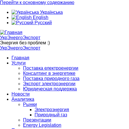
Перейти к основному содержанию
Українська
English
Русский
УкрЭнергоЭкспорт
Энергия без проблем :)
УкрЭнергоЭкспорт
Главная
Услуги
Поставка електроенергии
Консалтинг в энергетике
Поставка природного газа
Экспорт электроэнергии
Юридическая поддержка
Новости
Аналитика
Рынки
Электроэнергия
Природный газ
Презентации
Energy Legislation