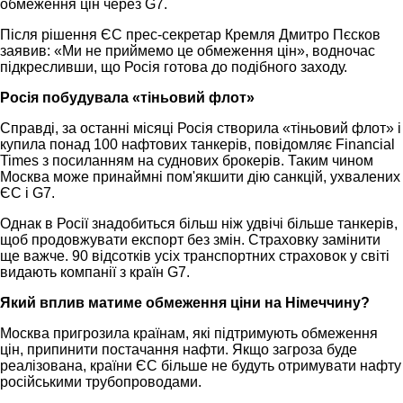
обмеження цін через G7.
Після рішення ЄС прес-секретар Кремля Дмитро Пєсков
заявив: «Ми не приймемо це обмеження цін», водночас
підкресливши, що Росія готова до подібного заходу.
Росія побудувала «тіньовий флот»
Справді, за останні місяці Росія створила «тіньовий флот» і
купила понад 100 нафтових танкерів, повідомляє Financial
Times з посиланням на суднових брокерів. Таким чином
Москва може принаймні пом'якшити дію санкцій, ухвалених
ЄС і G7.
Однак в Росії знадобиться більш ніж удвічі більше танкерів,
щоб продовжувати експорт без змін. Страховку замінити
ще важче. 90 відсотків усіх транспортних страховок у світі
видають компанії з країн G7.
Який вплив матиме обмеження ціни на Німеччину?
Москва пригрозила країнам, які підтримують обмеження
цін, припинити постачання нафти. Якщо загроза буде
реалізована, країни ЄС більше не будуть отримувати нафту
російськими трубопроводами.