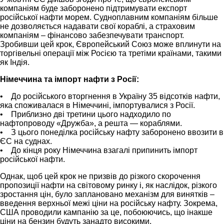
компаніям буде заборонено підтримувати експорт
російської нафти морем. Судноплавним компаніям більше
не дозволяється надавати свої кораблі, а страховим
компаніям – фінансово забезпечувати транспорт.
Зробивши цей крок, Європейський Союз може вплинути на
торгівельні операції між Росією та третіми країнами, такими
як Індія.
Німеччина та імпорт нафти з Росії:
• До російського вторгнення в Україну 35 відсотків нафти,
яка споживалася в Німеччині, імпортувалися з Росії.
• Приблизно дві третини цього надходило по
нафтопроводу «Дружба», а решта — кораблями.
• З цього понеділка російську нафту заборонено ввозити в
ЄС на суднах.
• До кінця року Німеччина взагалі припинить імпорт
російської нафти.
Однак, щоб цей крок не призвів до різкого скорочення
пропозиції нафти на світовому ринку і, як наслідок, різкого
зростання цін, було заплановано механізм для винятків –
введення верхньої межі ціни на російську нафту. Зокрема,
США проводили кампанію за це, побоюючись, що інакше
ціни на бензин будуть занадто високими.