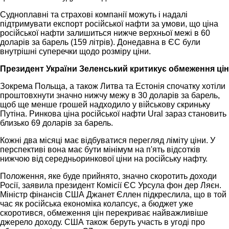
Судноплавні та страхові компанії можуть і надалі
підтримувати експорт російської нафти за умови, що ціна
російської нафти залишиться нижче верхньої межі в 60
доларів за барель (159 літрів). Донедавна в ЄС були
внутрішні суперечки щодо розміру ціни.
Президент України Зеленський критикує обмеження цін
Зокрема Польща, а також Литва та Естонія спочатку хотіли
проштовхнути значно нижчу межу в 30 доларів за барель,
щоб ще менше грошей надходило у військову скриньку
Путіна. Ринкова ціна російської нафти Ural зараз становить
близько 69 доларів за барель.
Кожні два місяці має відбуватися перегляд ліміту ціни. У
перспективі вона має бути мінімум на п'ять відсотків
нижчою від середньоринкової ціни на російську нафту.
Положення, яке буде прийнято, значно скоротить доходи
Росії, заявила президент Комісії ЄС Урсула фон дер Ляєн.
Міністр фінансів США Джанет Єллен підкреслила, що в той
час як російська економіка колапсує, а бюджет уже
скоротився, обмеження цін перекриває найважливіше
джерело доходу. США також беруть участь в угоді про