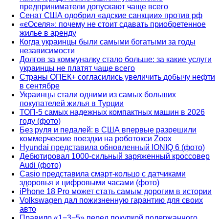
предприниматели допускают чаще всего
Сенат США одобрил «адские санкции» против рф
«єОселя»: почему не стоит сдавать приобретенное
жилье в аренду
Когда украинцы были самыми богатыми за годы
независимости
Долгов за коммуналку стало больше: за какие услуги
украинцы не платят чаще всего
Страны ОПЕК+ согласились увеличить добычу нефти
в сентябре
Украинцы стали одними из самых больших
покупателей жилья в Турции
ТОП-5 самых надежных компактных машин в 2026
году (фото)
Без руля и педалей: в США впервые разрешили
коммерческие поездки на роботокси Zoox
Hyundai представила обновленный IONIQ 6 (фото)
Дебютировал 1000-сильный заряженный кроссовер
Audi (фото)
Casio представила смарт-кольцо с датчиками
здоровья и цифровыми часами (фото)
iPhone 18 Pro может стать самым дорогим в истории
Volkswagen дал пожизненную гарантию для своих
авто
Правило «1−3−5» перед покупкой подержанного