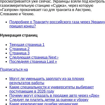
просматривается уже сейчас. Украинцы взяли под контроль
газоизмерительную станцию «Суджа», через которую
«Газпром» прокачивает газ для транзита в Австрию,
Словакию и Чехию.
Подробнее
о Транзиту российского газа через Украину
пришел конец?
Нумерация страниц
Текущая страница
1
Страница
2
Страница
3
Следующая страница
Next ›
Последняя страница
Last »
Подписаться на
Могут ли уменьшить зарплату из-за плохих
результатов работы
Какие специальности и университеты выбирают
поступающие в 2026 году
Почему могут отказать в продаже авто через «Дію»
Следует ли платить детям за оценки и уборку
Какие юридические ошибки украинские