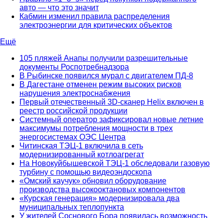
авто — что это значит
Кабмин изменил правила распределения
электроэнергии для критических объектов
Ещё
105 пляжей Анапы получили разрешительные
документы Роспотребнадзора
В Рыбинске появился мурал с двигателем ПД-8
В Дагестане отменен режим высоких рисков
нарушения электроснабжения
Первый отечественный 3D-сканер Helix включен в
реестр российской продукции
Системный оператор зафиксировал новые летние
максимумы потребления мощности в трех
энергосистемах ОЭС Центра
Читинская ТЭЦ-1 включила в сеть
модернизированный котлоагрегат
На Новокуйбышевской ТЭЦ-1 обследовали газовую
турбину с помощью видеоэндоскопа
«Омский каучук» обновил оборудование
производства высокооктановых компонентов
«Курская генерация» модернизировала два
муниципальных теплопункта
У жителей Соснового Бора появилась возможность