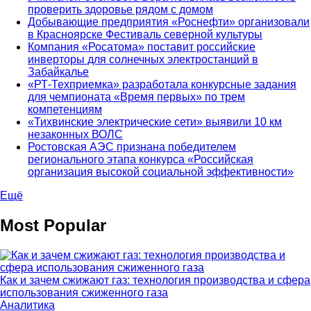
проверить здоровье рядом с домом
Добывающие предприятия «Роснефти» организовали
в Красноярске Фестиваль северной культуры
Компания «Росатома» поставит российские
инверторы для солнечных электростанций в
Забайкалье
«РТ-Техприемка» разработала конкурсные задания
для чемпионата «Время первых» по трем
компетенциям
«Тихвинские электрические сети» выявили 10 км
незаконных ВОЛС
Ростовская АЭС признана победителем
регионального этапа конкурса «Российская
организация высокой социальной эффективности»
Ещё
Most Popular
Как и зачем сжижают газ: технология производства и сфера
использования сжиженного газа
Аналитика