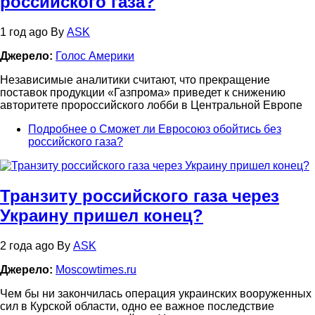
российского газа?
1 год ago
By
ASK
Джерело:
Голос Америки
Независимые аналитики считают, что прекращение
поставок продукции «Газпрома» приведет к снижению
авторитете пророссийского лобби в Центральной Европе
Подробнее
о Сможет ли Евросоюз обойтись без
российского газа?
Транзиту российского газа через
Украину пришел конец?
2 года ago
By
ASK
Джерело:
Moscowtimes.ru
Чем бы ни закончилась операция украинских вооруженных
сил в Курской области, одно ее важное последствие