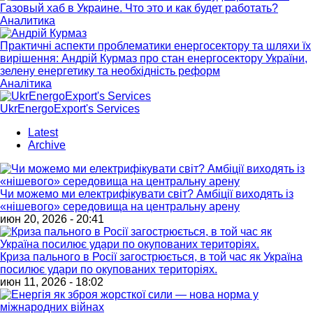
Газовый хаб в Украине. Что это и как будет работать?
Аналитика
Практичні аспекти проблематики енергосектору та шляхи їх
вирішення: Андрій Курмаз про стан енергосектору України,
зелену енергетику та необхідність реформ
Аналітика
UkrEnergoExport's Services
Latest
Archive
Чи можемо ми електрифікувати світ? Амбіції виходять із
«нішевого» середовища на центральну арену
июн 20, 2026 - 20:41
Криза пального в Росії загострюється, в той час як Україна
посилює удари по окупованих територіях.
июн 11, 2026 - 18:02