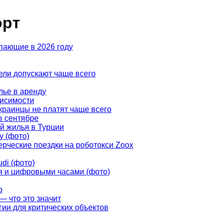
орт
пающие в 2026 году
ели допускают чаще всего
лье в аренду
висимости
украинцы не платят чаще всего
в сентябре
й жилья в Турции
у (фото)
рческие поездки на роботокси Zoox
di (фото)
ья и цифровыми часами (фото)
о
— что это значит
ии для критических объектов