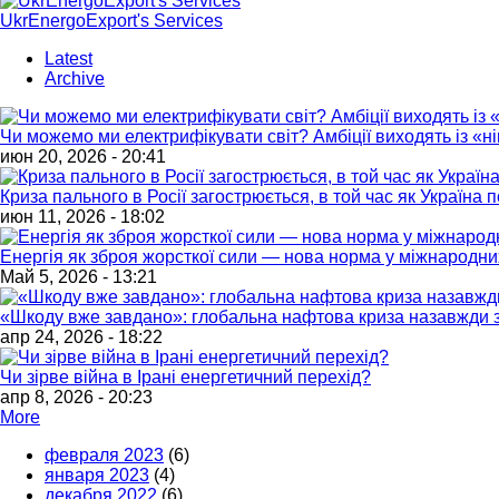
UkrEnergoExport's Services
Latest
Archive
Чи можемо ми електрифікувати світ? Амбіції виходять із «
июн 20, 2026 - 20:41
Криза пального в Росії загострюється, в той час як Україна
июн 11, 2026 - 18:02
Енергія як зброя жорсткої сили — нова норма у міжнародни
Май 5, 2026 - 13:21
«Шкоду вже завдано»: глобальна нафтова криза назавжди з
апр 24, 2026 - 18:22
Чи зірве війна в Ірані енергетичний перехід?
апр 8, 2026 - 20:23
More
февраля 2023
(6)
января 2023
(4)
декабря 2022
(6)