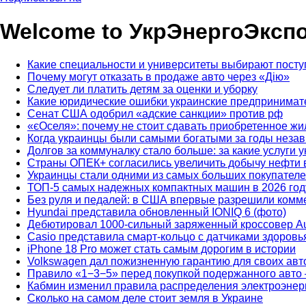
Welcome to УкрЭнергоЭксп
Какие специальности и университеты выбирают посту
Почему могут отказать в продаже авто через «Дію»
Следует ли платить детям за оценки и уборку
Какие юридические ошибки украинские предпринимат
Сенат США одобрил «адские санкции» против рф
«єОселя»: почему не стоит сдавать приобретенное жи
Когда украинцы были самыми богатыми за годы неза
Долгов за коммуналку стало больше: за какие услуги 
Страны ОПЕК+ согласились увеличить добычу нефти 
Украинцы стали одними из самых больших покупателе
ТОП-5 самых надежных компактных машин в 2026 год
Без руля и педалей: в США впервые разрешили комме
Hyundai представила обновленный IONIQ 6 (фото)
Дебютировал 1000-сильный заряженный кроссовер Au
Casio представила смарт-кольцо с датчиками здоров
iPhone 18 Pro может стать самым дорогим в истории
Volkswagen дал пожизненную гарантию для своих авт
Правило «1−3−5» перед покупкой подержанного авто 
Кабмин изменил правила распределения электроэнерг
Сколько на самом деле стоит земля в Украине