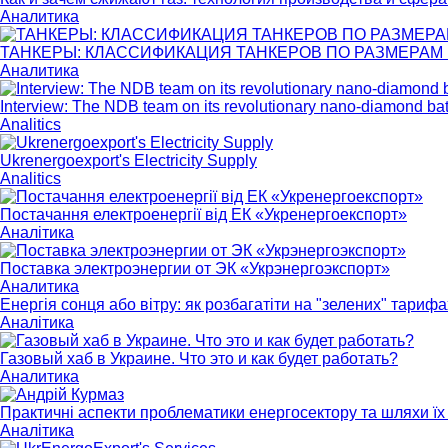
Аналитика
ТАНКЕРЫ: КЛАССИФИКАЦИЯ ТАНКЕРОВ ПО РАЗМЕРАМ И 
Аналитика
Interview: The NDB team on its revolutionary nano-diamond bat
Analitics
Ukrenergoexport's Electricity Supply
Analitics
Постачання електроенергії від ЕК «Укренергоекспорт»
Аналітика
Поставка электроэнергии от ЭК «Укрэнергоэкспорт»
Аналитика
Енергія сонця або вітру: як розбагатіти на "зелених" тарифа
Аналітика
Газовый хаб в Украине. Что это и как будет работать?
Аналитика
Практичні аспекти проблематики енергосектору та шляхи їх 
Аналітика