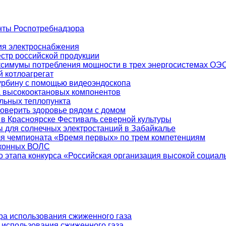
нты Роспотребнадзора
ия электроснабжения
естр российской продукции
ксимумы потребления мощности в трех энергосистемах ОЭ
 котлоагрегат
урбину с помощью видеоэндоскопа
а высокооктановых компонентов
льных теплопункта
оверить здоровье рядом с домом
 Красноярске Фестиваль северной культуры
 для солнечных электростанций в Забайкалье
ля чемпионата «Время первых» по трем компетенциям
аконных ВОЛС
о этапа конкурса «Российская организация высокой социа
а использования сжиженного газа