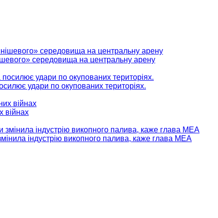
нішевого» середовища на центральну арену
 посилює удари по окупованих територіях.
х війнах
мінила індустрію викопного палива, каже глава МЕА