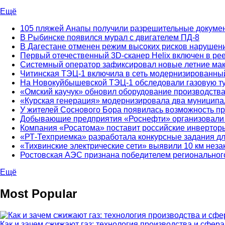
Ещё
105 пляжей Анапы получили разрешительные докуме
В Рыбинске появился мурал с двигателем ПД-8
В Дагестане отменен режим высоких рисков нарушен
Первый отечественный 3D-сканер Helix включен в ре
Системный оператор зафиксировал новые летние ма
Читинская ТЭЦ-1 включила в сеть модернизированный
На Новокуйбышевской ТЭЦ-1 обследовали газовую т
«Омский каучук» обновил оборудование производств
«Курская генерация» модернизировала два муниципа
У жителей Соснового Бора появилась возможность пр
Добывающие предприятия «Роснефти» организовали в
Компания «Росатома» поставит российские инверторы
«РТ-Техприемка» разработала конкурсные задания д
«Тихвинские электрические сети» выявили 10 км нез
Ростовская АЭС признана победителем региональног
Ещё
Most Popular
Как и зачем сжижают газ: технология производства и сфер