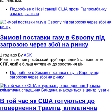
наслідками.
Подробнее
о Нові санкції США проти Газпромбанку:
замало, запізно
Зимові поставки газу в Європу під
загрозою через збої на ринку
1 год ago
By
ASK
Регіон замінив російський трубопровідний газ імпортом
СПГ, який є більш чутливим до зростання цін.
Подробнее
о Зимові поставки газу в Європу під
загрозою через збої на ринку
В той час як США готуються до
повернення Трампа, кліматична