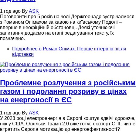
1 год ago
By
ASK
Поговорити про 5 років на чолі Держгеонадр зустрічаємося
з Романом Опімахом за кавою на київському Подолі –
вперше в неофіційній обстановці. Деякі уточнюючі
запитання додаємо на етапі редагування тексту, їх
позначено.
Подробнее
о Роман Опімах: Перше інтервʼю після
відставки
Проблемне розлучення з російським
газом і подолання розриву в цінах
на енергоносії в ЄС
1 год ago
By
ASK
У 2023 році електроенергія в Європі коштує вдвічі дорожче,
ніж у США. Оскільки Трамп 2.0 вже готує експорт СПГ, чи не
втратить Європа мотивацію до енергоефективності?