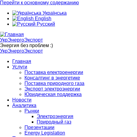
Перейти к основному содержанию
Українська
English
Русский
УкрЭнергоЭкспорт
Энергия без проблем :)
УкрЭнергоЭкспорт
Главная
Услуги
Поставка електроенергии
Консалтинг в энергетике
Поставка природного газа
Экспорт электроэнергии
Юридическая поддержка
Новости
Аналитика
Рынки
Электроэнергия
Природный газ
Презентации
Energy Legislation