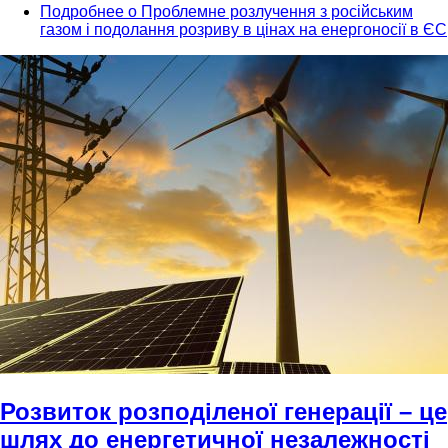
Подробнее
о Проблемне розлучення з російським
газом і подолання розриву в цінах на енергоносії в ЄС
Розвиток розподіленої генерації – це
шлях до енергетичної незалежності