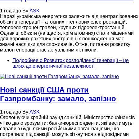
1 год ago
By
ASK
Наразі українська енергетика залежить від централізованих
об'єктів генерації – атомних і теплових електростанцій,
теплоелектроцентралей, крупних гідроелектростанцій.
Однак ці об'єкти (на щастя, крім атомних) стали мішенями
для ворожих ракетних обстрілів і їх пошкодження має
значні наслідки для споживачів. Отже, питання розвитку
малої генерації стає актуальним як ніколи.
Подробнее
о Розвиток розподіленої генерації – це
шлях до енергетичної незалежності
Нові санкції США проти
Газпромбанку: замало, запізно
1 год ago
By
ASK
Оголошуючи крайній раунд санкцій, Міністерство фінансів
чітко дало зрозуміти: банки-кореспонденти, які вестимуть
справи з будь-якими російськими організаціями, що
потрапили під санкції, можуть зіткнутися з відповідними