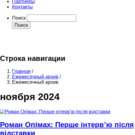
Партнеры
Контакты
Поиск
mail
whatsapp
telegram
facebook
Строка навигации
Главная
/
Ежемесячный архив
/
Ежемесячный архив
ноября 2024
Роман Опімах: Перше інтервʼю після
відставки