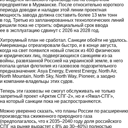
предприятии в Мурманске. После относительно короткого
периода доводки и наладки этой линии проектная
мощность завода должна составить более 13 млн тонн
в год. Третью из запланированных технологических линий
решили пока не строить: официальный срок ввода
ее в эксплуатацию сдвинут с 2026 на 2028 год.
Хитроумный план не сработал. Санкции обойти не удалось.
Американцы отреагировали быстро, и в конце августа,
когда на свет появился новый список из 400 физических
и юридических лиц, подвергающихся санкциям из-за
войны, развязанной Россией на украинской земле, в него
попала целая флотилия из газовозов подозрительного
предназначения: Asya Energy, Everest Energy, North Air,
North Mountain, North Sky, North Way, Pioneer, а заодно
и компании-владельцы этих судов.
Теперь эти газовозы не смогут обслуживать не только
запретный проект «Арктик СПГ-2», но и «Ямал-СПГ»,
на который санкции пока не распространяются.
Можно уверенно сказать, что планы России по расширению
производства сжиженного природного газа
(предполагалось, что к 2035–2040 году доля российского
СПГ на рынке вырастет с 8% до 30–40%) полностью