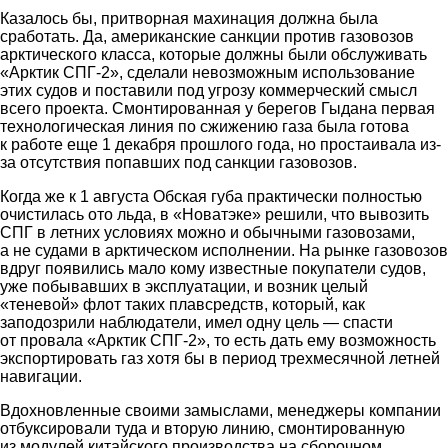
Казалось бы, притворная махинация должна была
сработать. Да, американские санкции против газовозов
арктического класса, которые должны были обслуживать
«Арктик СПГ-2», сделали невозможным использование
этих судов и поставили под угрозу коммерческий смысл
всего проекта. Смонтированная у берегов Гыдана первая
технологическая линия по сжижению газа была готова
к работе еще 1 декабря прошлого года, но простаивала из-
за отсутствия попавших под санкции газовозов.
Когда же к 1 августа Обская губа практически полностью
очистилась ото льда, в «Новатэке» решили, что вывозить
СПГ в летних условиях можно и обычными газовозами,
а не судами в арктическом исполнении. На рынке газовозов
вдруг появились мало кому известные покупатели судов,
уже побывавших в эксплуатации, и возник целый
«теневой» флот таких плавсредств, который, как
заподозрили наблюдатели, имел одну цель — спасти
от провала «Арктик СПГ-2», то есть дать ему возможность
экспортировать газ хотя бы в период трехмесячной летней
навигации.
Вдохновленные своими замыслами, менеджеры компании
отбуксировали туда и вторую линию, смонтированную
из модулей китайского производства на сборочном