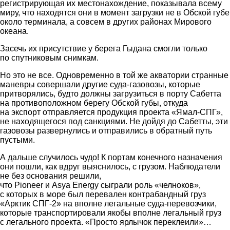
регистрирующая их местонахождение, показывала всему
миру, что находятся они в момент загрузки не в Обской губе
около терминала, а совсем в других районах Мирового
океана.
Засечь их присутствие у берега Гыдана смогли только
по спутниковым снимкам.
Но это не все. Одновременно в той же акватории странные
маневры совершали другие суда-газовозы, которые
притворялись, будто должны загрузиться в порту Сабетта
на противоположном берегу Обской губы, откуда
на экспорт отправляется продукция проекта «Ямал-СПГ»,
не находящегося под санкциями. Не дойдя до Сабетты, эти
газовозы развернулись и отправились в обратный путь
пустыми.
А дальше случилось чудо! К портам конечного назначения
они пошли, как вдруг выяснилось, с грузом. Наблюдатели
не без основания решили,
что Pioneer и Asya Energy сыграли роль «челноков»,
с которых в море был перевален контрабандный груз
«Арктик СПГ-2» на вполне легальные суда-перевозчики,
которые транспортировали якобы вполне легальный груз
с легального проекта. «Просто ярлычок переклеили»…