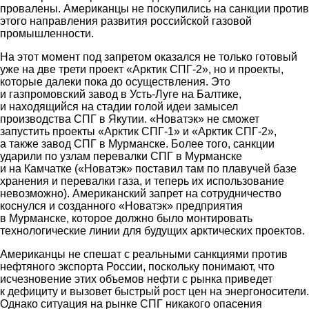
провалены. Американцы не поскупились на санкции против
этого направления развития российской газовой
промышленности.
На этот момент под запретом оказался не только готовый
уже на две трети проект «Арктик СПГ-2», но и проекты,
которые далеки пока до осуществления. Это
и газпромовский завод в Усть-Луге на Балтике,
и находящийся на стадии голой идеи замысел
производства СПГ в Якутии. «Новатэк» не сможет
запустить проекты «Арктик СПГ-1» и «Арктик СПГ-2»,
а также завод СПГ в Мурманске. Более того, санкции
ударили по узлам перевалки СПГ в Мурманске
и на Камчатке («Новатэк» поставил там по плавучей базе
хранения и перевалки газа, и теперь их использование
невозможно). Американский запрет на сотрудничество
коснулся и созданного «Новатэк» предприятия
в Мурманске, которое должно было монтировать
технологические линии для будущих арктических проектов.
Американцы не спешат с реальными санкциями против
нефтяного экспорта России, поскольку понимают, что
исчезновение этих объемов нефти с рынка приведет
к дефициту и вызовет быстрый рост цен на энергоносители.
Однако ситуация на рынке СПГ никакого опасения