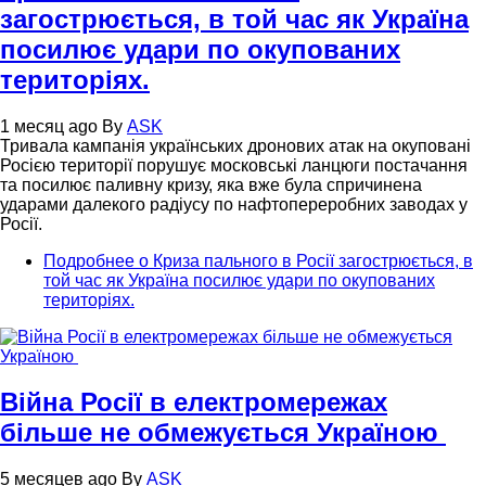
загострюється, в той час як Україна
посилює удари по окупованих
територіях.
1 месяц ago
By
ASK
Тривала кампанія українських дронових атак на окуповані
Росією території порушує московські ланцюги постачання
та посилює паливну кризу, яка вже була спричинена
ударами далекого радіусу по нафтопереробних заводах у
Росії.
Подробнее
о Криза пального в Росії загострюється, в
той час як Україна посилює удари по окупованих
територіях.
Війна Росії в електромережах
більше не обмежується Україною
5 месяцев ago
By
ASK