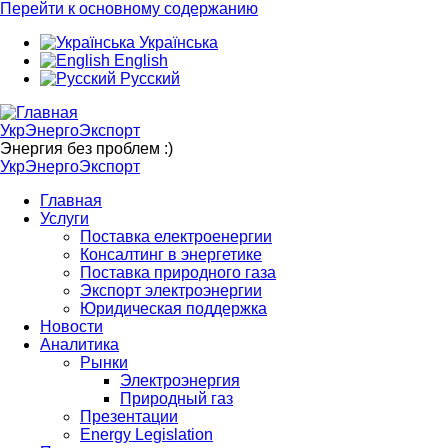
Перейти к основному содержанию
Українська
English
Русский
УкрЭнергоЭкспорт
Энергия без проблем :)
УкрЭнергоЭкспорт
Главная
Услуги
Поставка електроенергии
Консалтинг в энергетике
Поставка природного газа
Экспорт электроэнергии
Юридическая поддержка
Новости
Аналитика
Рынки
Электроэнергия
Природный газ
Презентации
Energy Legislation