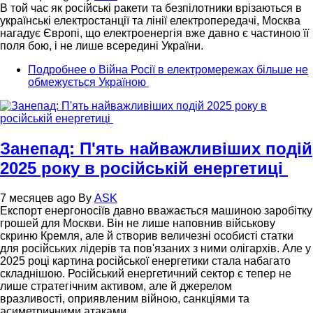
В той час як російські ракети та безпілотники врізаються в
українські електростанції та лінії електропередачі, Москва
нагадує Європі, що електроенергія вже давно є частиною її
поля бою, і не лише всередині України.
Подробнее
о Війна Росії в електромережах більше не
обмежується Україною
Занепад: П'ять найважливіших подій
2025 року в російській енергетиці
7 месяцев ago
By
ASK
Експорт енергоносіїв давно вважається машиною заробітку
грошей для Москви. Він не лише наповнив військову
скриню Кремля, але й створив величезні особисті статки
для російських лідерів та пов'язаних з ними олігархів. Але у
2025 році картина російської енергетики стала набагато
складнішою. Російський енергетичний сектор є тепер не
лише стратегічним активом, але й джерелом
вразливості, оприявленим війною, санкціями та
асиметричними атаками.