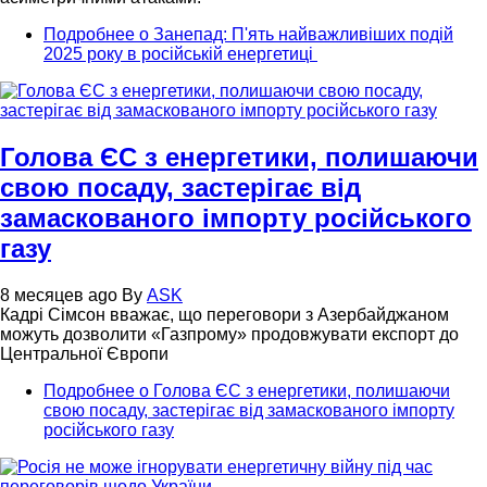
Подробнее
о Занепад: П'ять найважливіших подій
2025 року в російській енергетиці
Голова ЄС з енергетики, полишаючи
свою посаду, застерігає від
замаскованого імпорту російського
газу
8 месяцев ago
By
ASK
Кадрі Сімсон вважає, що переговори з Азербайджаном
можуть дозволити «Газпрому» продовжувати експорт до
Центральної Європи
Подробнее
о Голова ЄС з енергетики, полишаючи
свою посаду, застерігає від замаскованого імпорту
російського газу