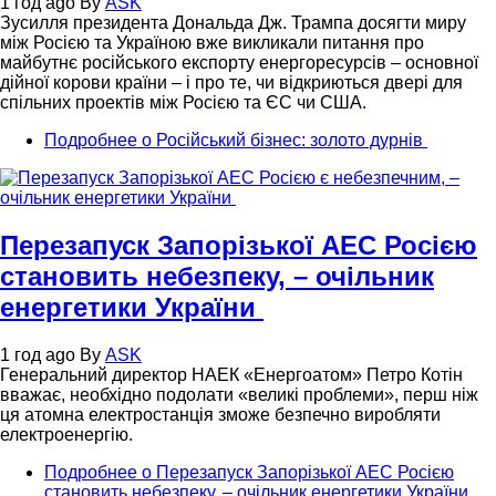
1 год ago
By
ASK
Зусилля президента Дональда Дж. Трампа досягти миру
між Росією та Україною вже викликали питання про
майбутнє російського експорту енергоресурсів – основної
дійної корови країни – і про те, чи відкриються двері для
спільних проектів між Росією та ЄС чи США.
Подробнее
о Російський бізнес: золото дурнів
Перезапуск Запорізької АЕС Росією
становить небезпеку, – очільник
енергетики України
1 год ago
By
ASK
Генеральний директор НАЕК «Енергоатом» Петро Котін
вважає, необхідно подолати «великі проблеми», перш ніж
ця атомна електростанція зможе безпечно виробляти
електроенергію.
Подробнее
о Перезапуск Запорізької АЕС Росією
становить небезпеку, – очільник енергетики України