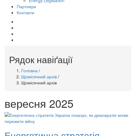
Energy Legislation
Партнери
Контакти
mail
whatsapp
telegram
facebook
Рядок навіґації
Головна
/
Щомісячний архів
/
Щомісячний архів
вересня 2025
Енергетична стратегія