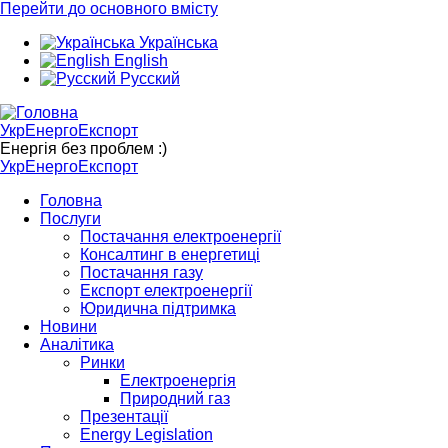
Перейти до основного вмісту
Українська
English
Русский
УкрЕнергоЕкспорт
Енергія без проблем :)
УкрЕнергоЕкспорт
Головна
Послуги
Постачання електроенергії
Консалтинг в енергетиці
Постачання газу
Експорт електроенергії
Юридична підтримка
Новини
Аналітика
Ринки
Електроенергія
Природний газ
Презентації
Energy Legislation