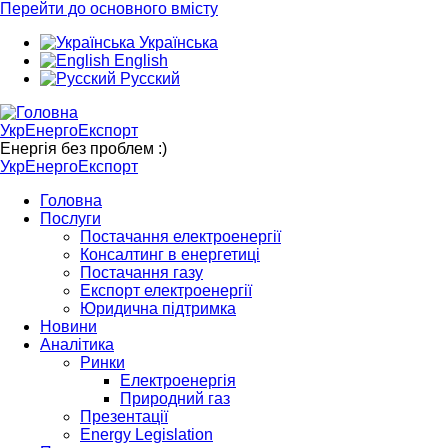
Перейти до основного вмісту
Українська
English
Русский
УкрЕнергоЕкспорт
Енергія без проблем :)
УкрЕнергоЕкспорт
Головна
Послуги
Постачання електроенергії
Консалтинг в енергетиці
Постачання газу
Експорт електроенергії
Юридична підтримка
Новини
Аналітика
Ринки
Електроенергія
Природний газ
Презентації
Energy Legislation