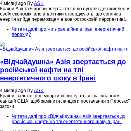
4 місяці ago
By
ASK
Країни Азії та Європи звертаються до вугілля для живлення
своїх економік, але аналітики стверджують, що сонячна
енергія вийде переможцем в довгостроковій перспективі.
Читати далі
про Чи зірве війна в Ірані енергетичний
перехід?
«Відчайдушна» Азія звертається до
російської нафти на тлі
енергетичного шоку в Ірані
4 місяці ago
By
ASK
Країни, залежні від імпорту, користуються скасуванням
санкцій США, щоб замінити ланцюги постачання з Перської
затоки
Читати далі
про «Відчайдушна» Азія звертається до
російської нафти на тлі енергетичного шоку в Ірані