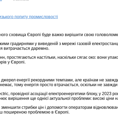
ого сховища Європі буде важко вирішити свою головоломку 
ькими градирнями у виведеній з мережі газовій електростан
ія витрачається даремно.
нн, простягаються настільки, наскільки сягає око: вони уп
рів у Європі.
джерел енергії рекордними темпами, але країнам не завжди
ту немає, тому енергія просто втрачається, оскільки не завжд
ric, провідної асоціації електроенергетики блоку, у 2023 ро
нює вирішення ще однієї актуальної проблеми: високі ціни 
ь зменшити стрибки цін і допомогти операторам відновлюван
льш поширеною проблемою в Європі.