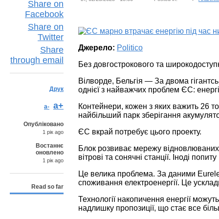
Share on
Facebook
Share on
Twitter
Джерело:
Politico
Share
through email
Без довгострокового та широкодоступн
Вілворде, Бельгія — За двома гігантс
Друк
однієї з найважчих проблем ЄС: енерг
a+
Контейнери, кожен з яких важить 26 то
a-
найбільший парк зберігання акумулято
Опубліковано
ЄС вкрай потребує цього проекту.
1 рік ago
Востаннє
Блок розвиває мережу відновлюваних 
оновлено
вітрові та сонячні станції. Іноді попи
1 рік ago
Це велика проблема. За даними Eurelect
споживання електроенергії. Це усклад
Read so far
Технології накопичення енергії можут
надлишку пропозиції, що стає все бі