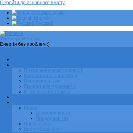
Перейти до основного вмісту
Українська
English
Русский
УкрЕнергоЕкспорт
Енергія без проблем :)
УкрЕнергоЕкспорт
Головна
Послуги
Постачання електроенергії
Консалтинг в енергетиці
Постачання газу
Експорт електроенергії
Юридична підтримка
Новини
Аналітика
Ринки
Електроенергія
Природний газ
Презентації
Energy Legislation