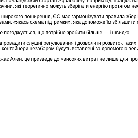
ій. Голландський стартап Aquabattery, наприклад, працює 
зчини, які теоретично можуть зберігати енергію протягом не
 широкого поширення, ЄС має гармонізувати правила зберіг
овами, «якась схема підтримки», яка допоможе їм збільшит
e погоджується, що потрібно зробити більше — і швидко.
провадити слушні регулювання і дозволити розвиток таких ти
ні контейнери незабаром будуть вставлені за допомогою вел
жає Ален, це призведе до «високих витрат не лише для про