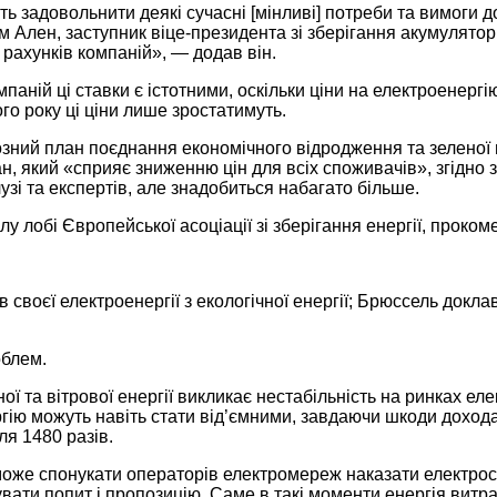
уть задовольнити деякі сучасні [мінливі] потреби та вимоги 
 Ален, заступник віце-президента зі зберігання акумулятор
рахунків компаній», — додав він.
ній ці ставки є істотними, оскільки ціни на електроенергію 
о року ці ціни лише зростатимуть.
зний план поєднання економічного відродження та зеленої 
лан, який «сприяє зниженню цін для всіх споживачів», згідн
узі та експертів, але знадобиться набагато більше.
лу лобі Європейської асоціації зі зберігання енергії, проком
 своєї електроенергії з екологічної енергії; Брюссель докла
облем.
та вітрової енергії викликає нестабільність на ринках еле
ію можуть навіть стати від’ємними, завдаючи шкоди доходам
ля 1480 разів.
 може спонукати операторів електромереж наказати електро
ати попит і пропозицію. Саме в такі моменти енергія витр