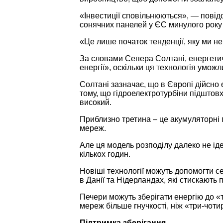
«Інвестиції сповільнюються», — повід
сонячних панелей у ЄС минулого року 
«Це лише початок тенденції, яку ми не
За словами Сепера Солтані, енергетич
енергії», оскільки ця технологія умо
Солтані зазначає, що в Європі дійсно 
тому, що гідроелектротурбіни підштов
високий.
Приблизно третина – це акумуляторні п
мереж.
Але ця модель розподілу далеко не ід
кількох годин.
Новіші технології можуть допомогти с
в Данії та Нідерландах, які стискають
Печери можуть зберігати енергію до «
мереж більше гнучкості, ніж «три-чоти
Підтримка зберігання