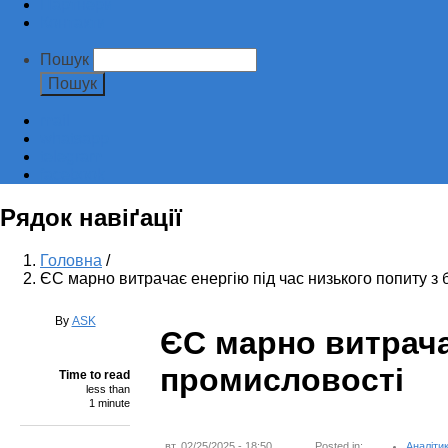
Партнери
Контакти
Пошук
mail
whatsapp
telegram
facebook
Рядок навіґації
Головна
/
ЄС марно витрачає енергію під час низького попиту з 
By
ASK
ЄС марно витрача
промисловості
Time to read
less than
1 minute
вт, 02/25/2025 - 18:50
Posted in:
Аналіти