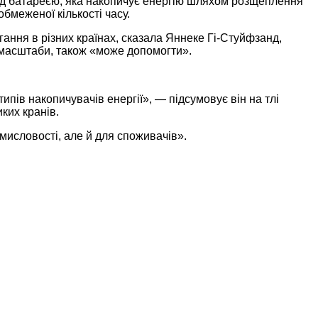
над батареєю, яка накопичує енергію шляхом розщеплення
обмеженої кількості часу.
ання в різних країнах, сказала Яннеке Гі-Стуйфзанд,
и масштаби, також «може допомогти».
пів накопичувачів енергії», — підсумовує він на тлі
иких кранів.
мисловості, але й для споживачів».