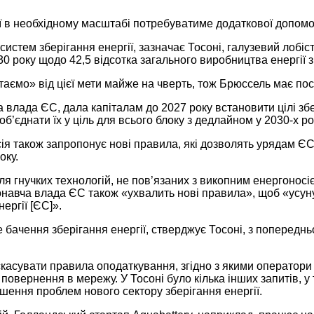
ії в необхідному масштабі потребуватиме додаткової допом
 систем зберігання енергії, зазначає Тосоні, галузевий лобіс
30 року щодо 42,5 відсотка загального виробництва енергії
стаємо» від цієї мети майже на чверть, тож Брюссель має п
 влада ЄС, дала капіталам до 2027 року встановити цілі зб
об’єднати їх у ціль для всього блоку з дедлайном у 2030-х р
сія також запропонує нові правила, які дозволять урядам ЄС
оку.
я гнучких технологій, не пов’язаних з викопним енергоносіє
онавча влада ЄС також «ухвалить нові правила», щоб «усун
нергії [ЄС]».
ачення зберігання енергії, стверджує Тосоні, з попереднь
 скасувати правила оподаткування, згідно з якими оператори
її повернення в мережу. У Тосоні було кілька інших запитів, 
шення проблем нового сектору зберігання енергії.