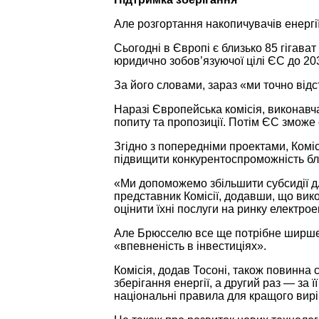
Але розгортання накопичувачів енерг
Сьогодні в Європі є близько 85 гігават
юридично зобов’язуючої цілі ЄС до 20
За його словами, зараз «ми точно від
Наразі Європейська комісія, виконавча
попиту та пропозиції. Потім ЄС зможе 
Згідно з попередніми проектами, Комі
підвищити конкурентоспроможність бл
«Ми допоможемо збільшити субсидії дл
представник Комісії, додавши, що вик
оцінити їхні послуги на ринку електрое
Але Брюсселю все ще потрібне ширше б
«впевненість в інвестиціях».
Комісія, додав Тосоні, також повинна
зберігання енергії, а другий раз — за 
національні правила для кращого вирі