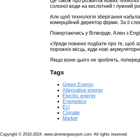
Це також про розвиток нових технолог
солоної води на кислотний і лужний ро
Але щоб технологія зберігання набула
комерційний директор фірми. За її сл
Повертаючись у Вілворде, Ален з Engi
«Уряди повинні подбати про те, щоб за
порожніх місць, куди нові акумулятор
Якщо вони цього не зроблять, поперед
Tags
Green Energy
Alternative energy
Electric energy
Energetics
EU
Climate
Market
Copyright © 2010-2024. www.ukrenergoexport.com. All rights reserved.