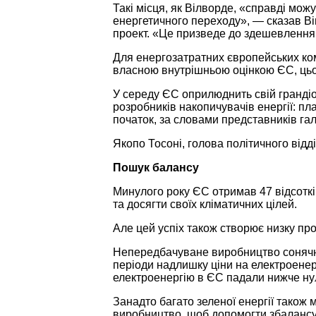
Такі місця, як Вілворде, «справді мож
енергетичного переходу», — сказав Вім
проект. «Це призведе до здешевлення 
Для енергозатратних європейських компа
власною внутрішньою оцінкою ЄС, цьог
У середу ЄС оприлюднить свій грандіо
розробників накопичувачів енергії: п
початок, за словами представників гал
Якопо Тосоні, голова політичного відді
Пошук балансу
Минулого року ЄС отримав 47 відсотків
та досягти своїх кліматичних цілей.
Але цей успіх також створює низку пр
Непередбачуване виробництво сонячної 
періоди надлишку ціни на електроенерг
електроенергію в ЄС падали нижче ну
Занадто багато зеленої енергії також
виробництво, щоб допомогти збалансув