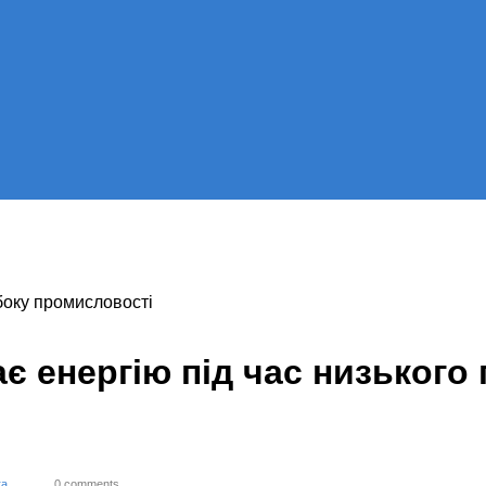
боку промисловості
є енергію під час низького 
ка
0 comments