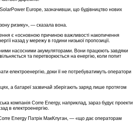
SolarPower Europe, зазначивши, що будівництво нових
 зону ризику», — сказала вона.
ьнення є «основною причиною важливості накопичення
ргії назад у мережу в години низької пропозиції.
к званими насосними акумуляторами. Вони працюють завдяки
вільняється та перетворюється на енергію, коли попит
вати електроенергію, доки її не потребуватимуть оператори
цях, а батареї зазвичай зберігають заряд лише протягом
ька компанія Corre Energy, наприклад, зараз будує проекти
азад в електроенергію.
Corre Energy Патрік МакКлуган, — «що дає операторам