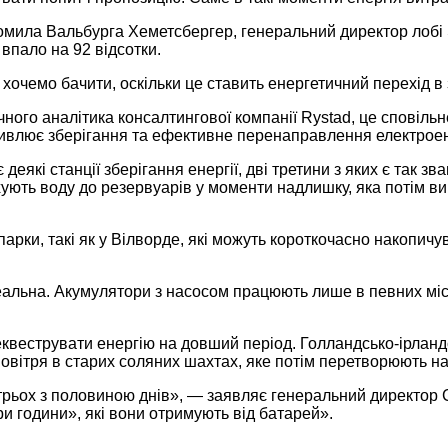
омила Вальбурга Хеметсбергер, генеральний директор лобі 
впало на 92 відсотки.
 хочемо бачити, оскільки це ставить енергетичний перехід в
ного аналітика консалтингової компанії Rystad, це сповіл
жливлює зберігання та ефективне перенаправлення електроене
є деякі станції зберігання енергії, дві третини з яких є та
хують воду до резервуарів у моменти надлишку, яка потім ви
арки, такі як у Вілворде, які можуть короткочасно накопичу
еальна. Акумулятори з насосом працюють лише в певних міс
еквеструвати енергію на довший період. Голландсько-ірландс
 повітря в старих соляних шахтах, яке потім перетворюють н
трьох з половиною днів», — заявляє генеральний директор 
ри години», які вони отримують від батарей».