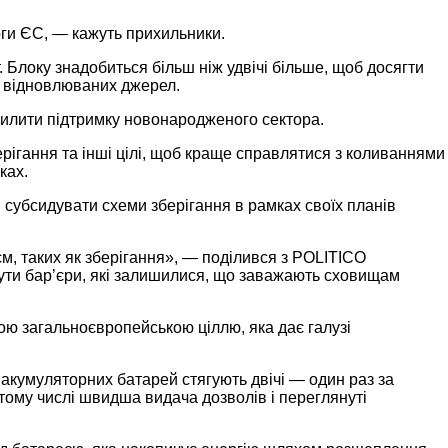
оги ЄС, — кажуть прихильники.
т. Блоку знадобиться більш ніж удвічі більше, щоб досягти
 з відновлюваних джерел.
осилити підтримку новонародженого сектора.
ерігання та інші цілі, щоб краще справлятися з коливаннями
оках.
 субсидувати схеми зберігання в рамках своїх планів
м, таких як зберігання», — поділився з POLITICO
ути бар’єри, які залишилися, що заважають сховищам
ою загальноєвропейською ціллю, яка дає галузі
 акумуляторних батарей стягують двічі — один раз за
у тому числі швидша видача дозволів і переглянуті