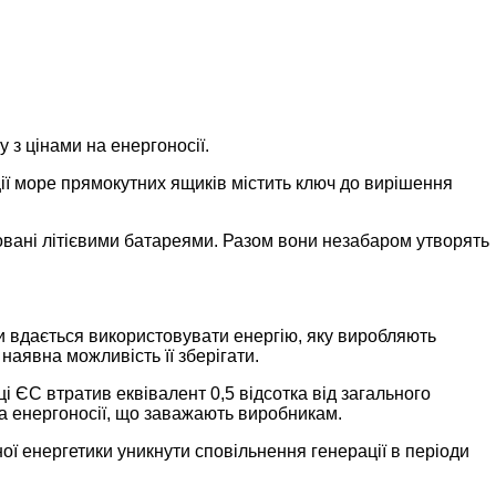
з цінами на енергоносії.
ції море прямокутних ящиків містить ключ до вирішення
аковані літієвими батареями. Разом вони незабаром утворять
 вдається використовувати енергію, яку виробляють
и наявна можливість її зберігати.
ці ЄС втратив еквівалент 0,5 відсотка від загального
на енергоносії, що заважають виробникам.
ої енергетики уникнути сповільнення генерації в періоди