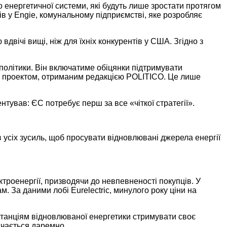
до енергетичної системи, які будуть лише зростати протягом
ів у Engie, комунальному підприємстві, яке розробляє
вдвічі вищі, ніж для їхніх конкурентів у США. Згідно з
політики. Він включатиме обіцянки підтримувати
о з проектом, отриманим редакцією POLITICO. Це лише
ентував: ЄС потребує перш за все «чіткої стратегії».
в усіх зусиль, щоб просувати відновлювані джерела енергії
ктроенергії, призводячи до невпевненості покупців. У
. За даними лобі Eurelectric, минулого року ціни на
станціям відновлюваної енергетики стримувати своє
ачається даремно.