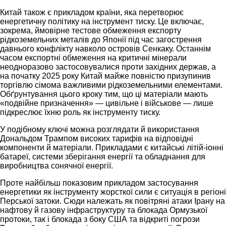
Китай також є прикладом країни, яка перетворює
енергетичну політику на інструмент тиску. Це включає,
зокрема, ймовірне тестове обмеження експорту
рідкоземельних металів до Японії під час загострення
давнього конфлікту навколо островів Сенкаку. Останнім
часом експортні обмеження на критичні мінерали
неодноразово застосовувалися проти західних держав, а
на початку 2025 року Китай майже повністю призупинив
торгівлю сімома важливими рідкоземельними елементами.
Обґрунтування цього кроку тим, що ці матеріали мають
«подвійне призначення» — цивільне і військове — лише
підкреслює їхню роль як інструменту тиску.
У подібному ключі можна розглядати й використання
Дональдом Трампом високих тарифів на відповідні
компоненти й матеріали. Прикладами є китайські літій-іонні
батареї, системи зберігання енергії та обладнання для
виробництва сонячної енергії.
Проте найбільш показовим прикладом застосування
енергетики як інструменту жорсткої сили є ситуація в регіоні
Перської затоки. Сюди належать як повітряні атаки Ірану на
нафтову й газову інфраструктуру та блокада Ормузької
протоки, так і блокада з боку США та відкриті погрози