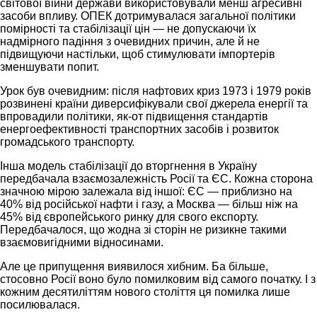
світової війни держави використовували менш агресивні
засоби впливу. ОПЕК дотримувалася загальної політики
помірності та стабілізації цін — не допускаючи їх
надмірного падіння з очевидних причин, але й не
підвищуючи настільки, щоб стимулювати імпортерів
зменшувати попит.
Урок був очевидним: після нафтових криз 1973 і 1979 років
розвинені країни диверсифікували свої джерела енергії та
впровадили політики, як-от підвищення стандартів
енергоефективності транспортних засобів і розвиток
громадського транспорту.
Інша модель стабілізації до вторгнення в Україну
передбачала взаємозалежність Росії та ЄС. Кожна сторона
значною мірою залежала від іншої: ЄС — приблизно на
40% від російської нафти і газу, а Москва — більш ніж на
45% від європейського ринку для свого експорту.
Передбачалося, що жодна зі сторін не ризикне такими
взаємовигідними відносинами.
Але це припущення виявилося хибним. Ба більше,
стосовно Росії воно було помилковим від самого початку. І з
кожним десятиліттям нового століття ця помилка лише
посилювалася.