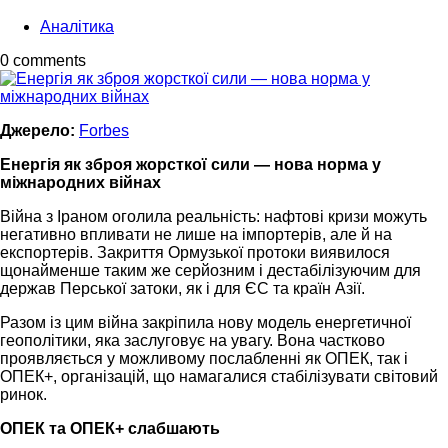
Аналітика
0 comments
Джерело:
Forbes
Енергія як зброя жорсткої сили — нова норма у
міжнародних війнах
Війна з Іраном оголила реальність: нафтові кризи можуть
негативно впливати не лише на імпортерів, але й на
експортерів. Закриття Ормузької протоки виявилося
щонайменше таким же серйозним і дестабілізуючим для
держав Перської затоки, як і для ЄС та країн Азії.
Разом із цим війна закріпила нову модель енергетичної
геополітики, яка заслуговує на увагу. Вона частково
проявляється у можливому послабленні як ОПЕК, так і
ОПЕК+, організацій, що намагалися стабілізувати світовий
ринок.
ОПЕК та ОПЕК+ слабшають