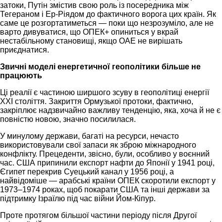
затоки, Путін змістив свою роль із посередника між
Тегераном і Ер-Ріядом до фактичного ворога цих країн. Як
саме це розгортатиметься — поки що незрозуміло, але не
варто дивуватися, що ОПЕК+ опиниться у вкрай
нестабільному становищі, якщо ОАЕ не вирішать
приєднатися.
Звичні моделі енергетичної геополітики більше не
працюють
Ці реалії є частиною ширшого зсуву в геополітиці енергії
XXI століття. Закриття Ормузької протоки, фактично,
закріплює надзвичайно важливу тенденцію, яка, хоча й не є
повністю новою, значно посилилася.
У минулому держави, багаті на ресурси, нечасто
використовували свої запаси як зброю міжнародного
конфлікту. Прецеденти, звісно, були, особливо у воєнний
час. США припинили експорт нафти до Японії у 1941 році,
Єгипет перекрив Суецький канал у 1956 році, а
найвідоміше — арабські країни ОПЕК скоротили експорт у
1973–1974 роках, щоб покарати США та інші держави за
підтримку Ізраїлю під час війни Йом-Кіпур.
Проте протягом більшої частини періоду після Другої