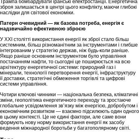
Трампа бомбардувати іранські електростанції. Енергетична
зброя залишається в центрі цього конфлікту, маючи глибокі
наслідки для світової економіки.
Патерн очевидний — як базова потреба, енергія є
надзвичайно ефективною зброєю
У XXI столітті використання енергії як зброї стало більш
системним, більш різноманітним за інструментами і глибше
інтегрованим у стратегію держав, ніж будь-коли раніше.
Якщо раніше основним інструментом було управління
постачанням нафти, то сьогодні це поширюється на всю
архітектуру енергетичної системи: природний газ і
мінерали, технології перетворення енергії, інфраструктуру
її доставки, стратегічні обмеження торгівлі та цифрові
системи управління.
Чотири ключові чинники — національна безпека, кліматичні
зміни, геополітика енергетичного переходу та зростаюче
глобальне усвідомлення зв’язку між енергією, добробутом і
економічним розвитком — взаємно підсилюють один одного
в цьому контексті. Це не єдині фактори, але саме вони
формують нову норму використання енергії як засобу
ведення міжнародної боротьби у багатополярному світі.