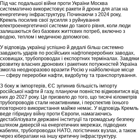
Під час подальшої війни проти України Москва
систематично використовує ракети й дрони для атак на
енергетичну інфраструктуру. Починаючи з 2024 року,
Кремль посилив свої зусилля з руйнування
електроенергетичної системи до такого рівня, коли люди
залишаються без базових життєвих потреб, включно з
водою, теплом і медичною допомогою.
У відповідь українці успішно й дедалі більш системно
завдають ударів по російських нафтопереробних заводах,
сховищах, трубопроводах і експортних терміналах. Завдяки
розвитку власних дронових і ракетних потужностей Україна
змогла неодноразово вразити Росію у найболючіше місце
— сферу переробки нафти, видобутку та транспортування.
З боку ж імпортерів, ЄС зупинив більшість імпорту
російської нафти й газу, плануючи повністю відмовитися від
них до 2027 року. Це призвело до того, що тисячі кілометрів
трубопроводів стали неактивними, і перспектив їхнього
повторного використання майже немає. У відповідь Кремль
веде гібридну війну проти Європи, намагаючись
дестабілізувати державні інституції та громадську безпеку
шляхом диверсій на енергетичних мережах, підводних
кабелях, трубопроводах НАТО, логістичних вузлах, а також
через кібератаки на іншу критичну інфраструктуру.