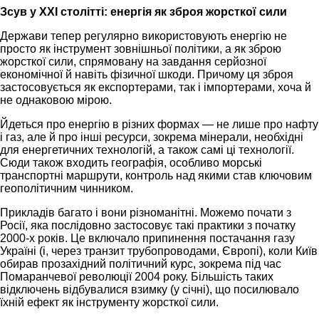
Зсув у XXI столітті: енергія як зброя жорсткої сили
Держави тепер регулярно використовують енергію не
просто як інструмент зовнішньої політики, а як зброю
жорсткої сили, спрямовану на завдання серйозної
економічної й навіть фізичної шкоди. Причому ця зброя
застосовується як експортерами, так і імпортерами, хоча й
не однаковою мірою.
Йдеться про енергію в різних формах — не лише про нафту
і газ, але й про інші ресурси, зокрема мінерали, необхідні
для енергетичних технологій, а також самі ці технології.
Сюди також входить географія, особливо морські
транспортні маршрути, контроль над якими став ключовим
геополітичним чинником.
Прикладів багато і вони різноманітні. Можемо почати з
Росії, яка послідовно застосовує такі практики з початку
2000-х років. Це включало припинення постачання газу
Україні (і, через транзит трубопроводами, Європі), коли Київ
обирав прозахідний політичний курс, зокрема під час
Помаранчевої революції 2004 року. Більшість таких
відключень відбувалися взимку (у січні), що посилювало
їхній ефект як інструменту жорсткої сили.