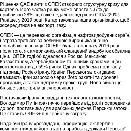
Рішення ОАЕ вийти з ОПЕК створило структурну кризу для
картелю. Його частка ринку може впасти з 37% до
приблизно 28%, що вже недалеко від рівня США (20%).
Раніше, у 2019 році, Катар також залишив організацію, щоб
зосередитися на експорті газу.
ОПЕК — це переважно організація нафтовидобувних країн,
і втрата третього за величиною виробника значно
послаблює її позиції. ОПЕК+ була створена у 2016 році
після того, як американський сланцевий видобуток обвалив
ціни. ОПЕК тоді об’єдналася з Росією, Мексикою,
Казахстаном, Азербайджаном та іншими країнами, щоб
контролювати до 59% ринку. Однак проблема полягає у
підтримці Росією Ірану. Країни Перської затоки давно
вважають Іран загрозою через його ракетні та дронові
програми, а також підтримку проксі-груп. Нова війна ще
більше загострила ці суперечності.
Постачаючи Ірану розвіддані, технології та компоненти,
Володимир Путін фактично перейшов від ролі посередника
до ролі противника для арабських держав Перської затоки.
Це ставить ОПЕК+ під серйозну загрозу.
Надаючи Ірану «розвіддані, інформацію, експертів і
компоненти» для його атак на арабські держави Перської