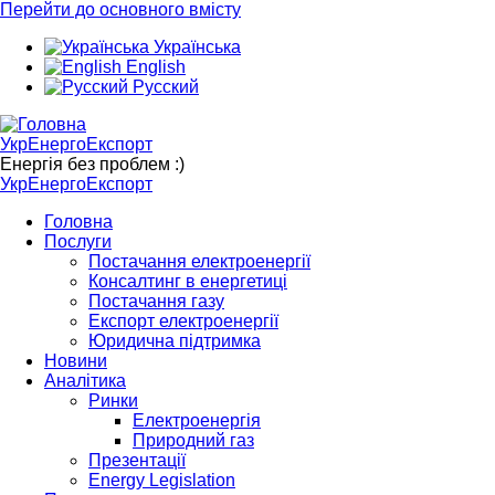
Перейти до основного вмісту
Українська
English
Русский
УкрЕнергоЕкспорт
Енергія без проблем :)
УкрЕнергоЕкспорт
Головна
Послуги
Постачання електроенергії
Консалтинг в енергетиці
Постачання газу
Експорт електроенергії
Юридична підтримка
Новини
Аналітика
Ринки
Електроенергія
Природний газ
Презентації
Energy Legislation