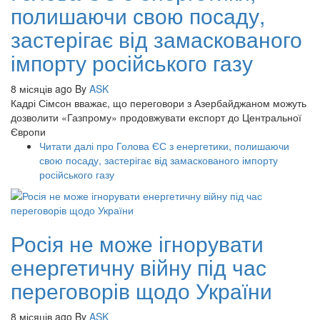
полишаючи свою посаду,
застерігає від замаскованого
імпорту російського газу
8 місяців ago
By
ASK
Кадрі Сімсон вважає, що переговори з Азербайджаном можуть
дозволити «Газпрому» продовжувати експорт до Центральної
Європи
Читати далі
про Голова ЄС з енергетики, полишаючи
свою посаду, застерігає від замаскованого імпорту
російського газу
Росія не може ігнорувати
енергетичну війну під час
переговорів щодо України
8 місяців ago
By
ASK