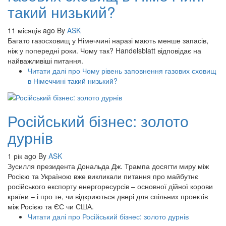
такий низький?
11 місяців ago
By
ASK
Багато газосховищ у Німеччині наразі мають менше запасів,
ніж у попередні роки. Чому так? Handelsblatt відповідає на
найважливіші питання.
Читати далі
про Чому рівень заповнення газових сховищ
в Німеччині такий низький?
Російський бізнес: золото
дурнів
1 рік ago
By
ASK
Зусилля президента Дональда Дж. Трампа досягти миру між
Росією та Україною вже викликали питання про майбутнє
російського експорту енергоресурсів – основної дійної корови
країни – і про те, чи відкриються двері для спільних проектів
між Росією та ЄС чи США.
Читати далі
про Російський бізнес: золото дурнів