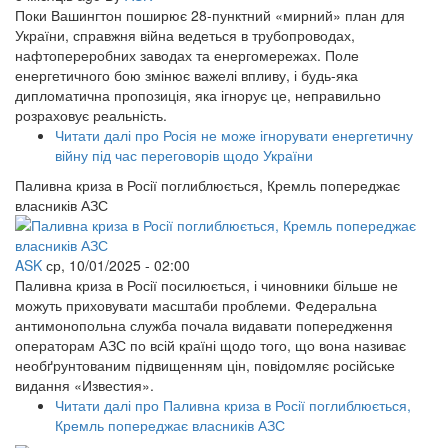
Поки Вашингтон поширює 28-пунктний «мирний» план для
України, справжня війна ведеться в трубопроводах,
нафтопереробних заводах та енергомережах. Поле
енергетичного бою змінює важелі впливу, і будь-яка
дипломатична пропозиція, яка ігнорує це, неправильно
розраховує реальність.
Читати далі
про Росія не може ігнорувати енергетичну
війну під час переговорів щодо України
Паливна криза в Росії поглиблюється, Кремль попереджає
власників АЗС
ASK
ср, 10/01/2025 - 02:00
Паливна криза в Росії посилюється, і чиновники більше не
можуть приховувати масштаби проблеми. Федеральна
антимонопольна служба почала видавати попередження
операторам АЗС по всій країні щодо того, що вона називає
необґрунтованим підвищенням цін, повідомляє російське
видання «Известия».
Читати далі
про Паливна криза в Росії поглиблюється,
Кремль попереджає власників АЗС