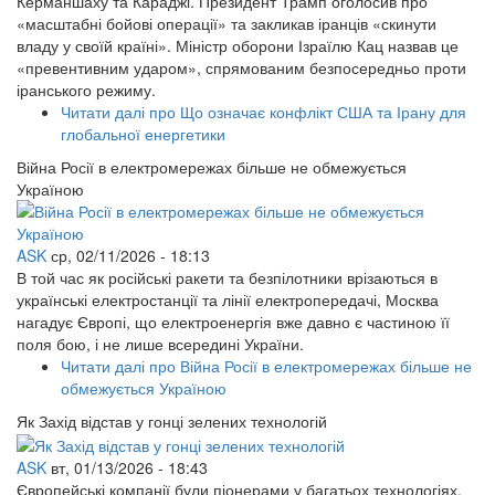
Керманшаху та Караджі. Президент Трамп оголосив про
«масштабні бойові операції» та закликав іранців «скинути
владу у своїй країні». Міністр оборони Ізраїлю Кац назвав це
«превентивним ударом», спрямованим безпосередньо проти
іранського режиму.
Читати далі
про Що означає конфлікт США та Ірану для
глобальної енергетики
Війна Росії в електромережах більше не обмежується
Україною
ASK
ср, 02/11/2026 - 18:13
В той час як російські ракети та безпілотники врізаються в
українські електростанції та лінії електропередачі, Москва
нагадує Європі, що електроенергія вже давно є частиною її
поля бою, і не лише всередині України.
Читати далі
про Війна Росії в електромережах більше не
обмежується Україною
Як Захід відстав у гонці зелених технологій
ASK
вт, 01/13/2026 - 18:43
Європейські компанії були піонерами у багатьох технологіях,