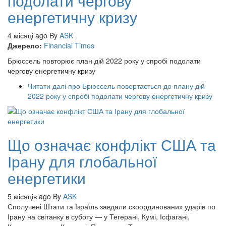
подолати чергову
енергетичну кризу
4 місяці ago
By
ASK
Джерело:
Financial Times
Брюссель повторює план дій 2022 року у спробі подолати
чергову енергетичну кризу
Читати далі
про Брюссель повертається до плану дій
2022 року у спробі подолати чергову енергетичну кризу
Що означає конфлікт США та
Ірану для глобальної
енергетики
5 місяців ago
By
ASK
Сполучені Штати та Ізраїль завдали скоординованих ударів по
Ірану на світанку в суботу — у Тегерані, Кумі, Ісфагані,