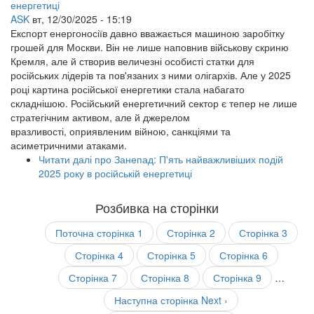
ASK
вт, 12/30/2025 - 15:19
Експорт енергоносіїв давно вважається машиною заробітку
грошей для Москви. Він не лише наповнив військову скриню
Кремля, але й створив величезні особисті статки для
російських лідерів та пов'язаних з ними олігархів. Але у 2025
році картина російської енергетики стала набагато
складнішою. Російський енергетичний сектор є тепер не лише
стратегічним активом, але й джерелом
вразливості, оприявленим війною, санкціями та
асиметричними атаками.
Читати далі
про Занепад: П'ять найважливіших подій
2025 року в російській енергетиці
Розбивка на сторінки
Поточна сторінка
1
Сторінка
2
Сторінка
3
Сторінка
4
Сторінка
5
Сторінка
6
Сторінка
7
Сторінка
8
Сторінка
9
…
Наступна сторінка
Next ›