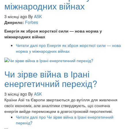
міжнародних війнах
3 місяці ago
By
ASK
Джерело:
Forbes
Енергія як зброя жорсткої сили — нова норма у
міжнародних війнах
Читати далі
про Енергія як зброя жорсткої сили — нова
норма у міжнародних війнах
Чи зірве війна в Ірані
енергетичний перехід?
3 місяці ago
By
ASK
Країни Азії та Європи звертаються до вугілля для живлення
своїх економік, але аналітики стверджують, що сонячна
енергія вийде переможцем в довгостроковій перспективі.
Читати далі
про Чи зірве війна в Ірані енергетичний
перехід?