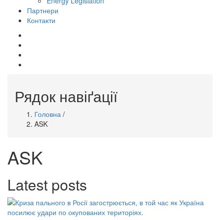
Energy Legislation
Партнери
Контакти
mail
whatsapp
telegram
facebook
Рядок навіґації
Головна
/
ASK
ASK
Latest posts