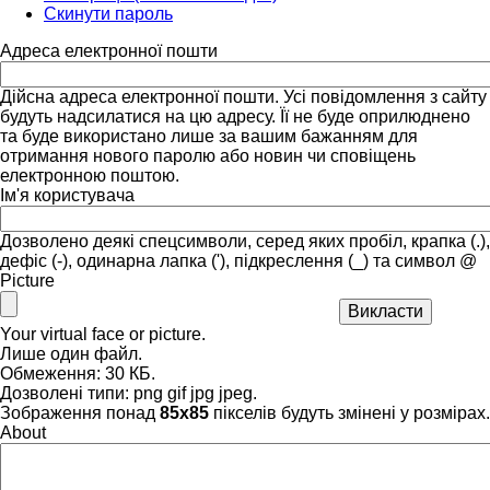
Скинути пароль
Адреса електронної пошти
Дійсна адреса електронної пошти. Усі повідомлення з сайту
будуть надсилатися на цю адресу. Її не буде оприлюднено
та буде використано лише за вашим бажанням для
отримання нового паролю або новин чи сповіщень
електронною поштою.
Ім'я користувача
Дозволено деякі спецсимволи, серед яких пробіл, крапка (.),
дефіс (-), одинарна лапка ('), підкреслення (_) та символ @
Picture
Your virtual face or picture.
Лише один файл.
Обмеження: 30 КБ.
Дозволені типи: png gif jpg jpeg.
Зображення понад
85x85
пікселів будуть змінені у розмірах.
About