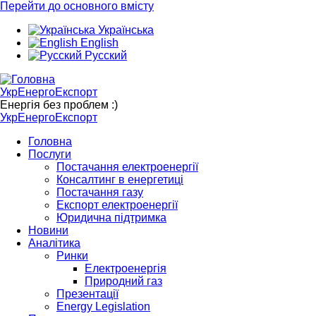
Перейти до основного вмісту
Українська
English
Русский
УкрЕнергоЕкспорт
Енергія без проблем :)
УкрЕнергоЕкспорт
Головна
Послуги
Постачання електроенергії
Консалтинг в енергетиці
Постачання газу
Експорт електроенергії
Юридична підтримка
Новини
Аналітика
Ринки
Електроенергія
Природний газ
Презентації
Energy Legislation