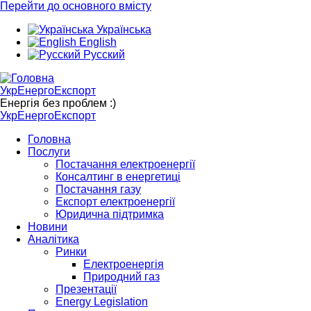
Перейти до основного вмісту
Українська
English
Русский
УкрЕнергоЕкспорт
Енергія без проблем :)
УкрЕнергоЕкспорт
Головна
Послуги
Постачання електроенергії
Консалтинг в енергетиці
Постачання газу
Експорт електроенергії
Юридична підтримка
Новини
Аналітика
Ринки
Електроенергія
Природний газ
Презентації
Energy Legislation