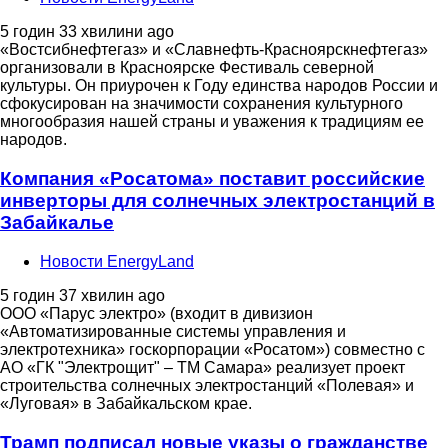
5 годин 33 хвилини ago
«Востсибнефтегаз» и «Славнефть-Красноярскнефтегаз»
организовали в Красноярске Фестиваль северной
культуры. Он приурочен к Году единства народов России и
сфокусирован на значимости сохранения культурного
многообразия нашей страны и уважения к традициям ее
народов.
Компания «Росатома» поставит российские
инверторы для солнечных электростанций в
Забайкалье
Новости EnergyLand
5 годин 37 хвилин ago
ООО «Парус электро» (входит в дивизион
«Автоматизированные системы управления и
электротехника» госкорпорации «Росатом») совместно с
АО «ГК "Электрощит" – ТМ Самара» реализует проект
строительства солнечных электростанций «Полевая» и
«Луговая» в Забайкальском крае.
Трамп подписал новые указы о гражданстве