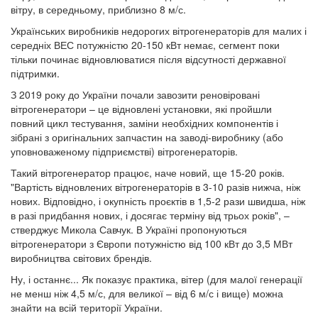
вітру, в середньому, приблизно 8 м/с.
Українських виробників недорогих вітрогенераторів для малих і
середніх ВЕС потужністю 20-150 кВт немає, сегмент поки
тільки починає відновлюватися після відсутності державної
підтримки.
З 2019 року до України почали завозити реновіровані
вітрогенератори – це відновлені установки, які пройшли
повний цикл тестування, заміни необхідних компонентів і
зібрані з оригінальних запчастин на заводі-виробнику (або
уповноваженому підприємстві) вітрогенераторів.
Такий вітрогенератор працює, наче новий, ще 15-20 років.
"Вартість відновлених вітрогенераторів в 3-10 разів нижча, ніж
нових. Відповідно, і окупність проєктів в 1,5-2 рази швидша, ніж
в разі придбання нових, і досягає терміну від трьох років", –
стверджує Микола Савчук. В Україні пропонуються
вітрогенератори з Європи потужністю від 100 кВт до 3,5 МВт
виробництва світових брендів.
Ну, і останнє... Як показує практика, вітер (для малої генерації
не менш ніж 4,5 м/с, для великої – від 6 м/с і вище) можна
знайти на всій території України.