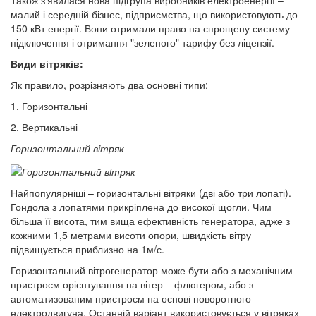
Також з'явилася нова підгрупа виробників електроенергії –
малий і середній бізнес, підприємства, що використовують до
150 кВт енергії. Вони отримали право на спрощену систему
підключення і отримання "зеленого" тарифу без ліцензії.
Види вітряків:
Як правило, розрізняють два основні типи:
1. Горизонтальні
2. Вертикальні
Горизонтальний вiтряк
Найпопулярніші – горизонтальні вітряки (дві або три лопаті).
Гондола з лопатями прикріплена до високої щогли. Чим
більша її висота, тим вища ефективність генератора, адже з
кожними 1,5 метрами висоти опори, швидкість вітру
підвищується приблизно на 1м/с.
Горизонтальний вітрогенератор може бути або з механічним
пристроєм орієнтування на вітер – флюгером, або з
автоматизованим пристроєм на основі поворотного
електродвигуна. Останній варіант використовується у вітряках