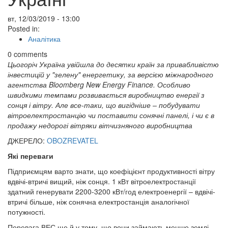
вт, 12/03/2019 - 13:00
Posted in:
Аналітика
0 comments
Цьогоріч Україна увійшла до десятки країн за привабливістю
інвестицій у "зелену" енергетику, за версією міжнародного
агентства Bloomberg New Energy Finance. Особливо
швидкими темпами розвивається виробництво енергії з
сонця і вітру. Але все-таки, що вигідніше – побудувати
вітроелектростанцію чи поставити сонячні панелі, і чи є в
продажу недорогі вітряки вітчизняного виробництва
ДЖЕРЕЛО:
OBOZREVATEL
Які переваги
Підприємцям варто знати, що коефіцієнт продуктивності вітру
вдвічі-втричі вищий, ніж сонця. 1 кВт вітроелектростанції
здатний генерувати 2200-3200 кВт/год електроенергії – вдвічі-
втричі більше, ніж сонячна електростанція аналогічної
потужності.
Перевага ВЕС ще й у тому, що вони займають менше землі,