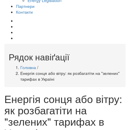
Energy Legislation
Партнери
Контакти
mail
whatsapp
telegram
facebook
Рядок навіґації
Головна
/
Енергія сонця або вітру: як розбагатіти на "зелених"
тарифах в Україні
Енергія сонця або вітру:
як розбагатіти на
"зелених" тарифах в