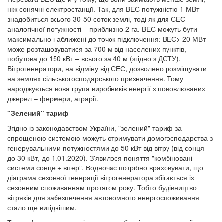
ніж сонячні електростанції. Так, для ВЕС потужністю 1 МВт
знадобиться всього 30-50 соток землі, тоді як для СЕС
аналогічної потужності – приблизно 2 га. ВЕС можуть бути
максимально наближені до точок підключення: ВЕС> 20 МВт
може розташовуватися за 700 м від населених пунктів,
побутова до 150 кВт – всього за 40 м (згідно з ДСТУ).
Вітрогенератори, на відміну від СЕС, дозволено розміщувати
на землях сільськогосподарського призначення. Тому
народжується нова група виробників енергії з поновлюваних
джерел – фермери, аграрії.
"Зелений" тариф
Згідно із законодавством України, "зелений" тариф за
спрощеною системою можуть отримувати домогосподарства з
генерувальними потужностями до 50 кВт від вітру (від сонця –
до 30 кВт, до 1.01.2020). З'явилося поняття "комбіновані
системи сонце + вітер". Водночас потрібно враховувати, що
діаграма сезонної генерації вітрогенератора збігається із
сезонним споживанням протягом року. Тобто будівництво
вітряків для забезпечення автономного енергоспоживання
стало ще вигіднішим.