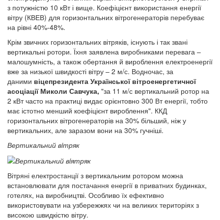
з потужністю 10 кВт і вище. Коефіцієнт використання енергії
вітру (КВЕВ) для горизонтальних вітрогенераторів перебуває
на рівні 40%-48%.
Крім звичних горизонтальних вітряків, існують і так звані
вертикальні ротори. Їхня заявлена виробниками перевага –
малошумність, а також обертання й вироблення електроенергії
вже за низької швидкості вітру – 2 м/с. Водночас, за
даними
віцепрезидента Української вітроенергетичної
асоціації Миколи Савчука,
"за 11 м/с вертикальний ротор на
2 кВт часто на практиці видає орієнтовно 300 Вт енергії, тобто
має істотно менший коефіцієнт вироблення". ККД
горизонтальних вітрогенераторів на 30% більший, ніж у
вертикальних, але заразом вони на 30% гучніші.
Вертикальний вiтряк
Вітряні електростанції з вертикальним ротором можна
встановлювати для постачання енергії в приватних будинках,
готелях, на виробництві. Особливо їх ефективно
використовувати на узбережжях чи на великих територіях з
високою швидкістю вітру.