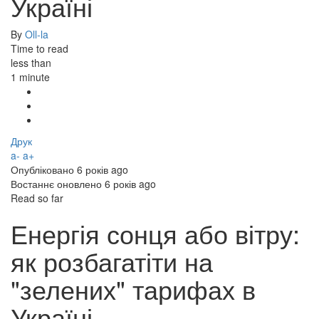
Україні
By
Oll-la
Time to read
less than
1 minute
Share
on
Share
Facebook
on
Share
Twitter
through
Друк
email
a-
a+
Опубліковано
6 років ago
Востаннє оновлено
6 років ago
Read so far
Енергія сонця або вітру:
як розбагатіти на
"зелених" тарифах в
Україні