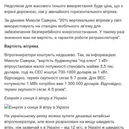
Недоліком для масового їхнього використання буде ціна, що є
втричі дорожчою, ніж у звичайного горизонтального вітряка.
За даними Миколи Савчука, "20% вертикальних вітряків у світі
використовують на станціях мобільного зв'язку для
забезпечення безперебійного енергопостачання. У такому разі
значення має не вартість, а гарантія роботи ретрансляторів".
Вартість вітряка
Вітрогенератори коштують недешево. Так, за інформацією
Миколи Савчука, "вартість будівництва "під ключ" 1 кВт
вітроустановок малої потужності становить майже 3,5 тис.
доларів, тоді як СЕС коштує 700-1000 доларів за 1 кВт.
Відповідно, термін окупності сягає 5-7 років. Для ВЕС
потужністю 1 МВт потрібно вже 1 300 000 доларів. Відповідно,
термін окупності сягає 4-5 років".
Енергія з сонця й вітру в Україні
На українському ринку можна купити дешевші китайські
вітрогенератори, але вони розраховані на вищу швидкість
вітру, ніж зазвичай є в Україні – від 12 м/с, в Україні ж швидкість