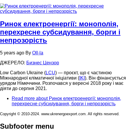
Ринок електроенергії: монополія,
перехресне субсидування, борги і
непрозорість
5 years ago
By
Oll-la
ДЖЕРЕЛО:
Бизнес Цензор
Low Carbon Ukraine (
LCU
) — проєкт, що є частиною
Міжнародної кліматичної ініціативи (
IKI
). Він фінансується
урядом Німеччини. Розпочався у вересні 2018 року і має
діяти до серпня 2021.
Read more
about Ринок електроенергії: монополія,
перехресне субсидування, борги і непрозорість
Copyright © 2010-2024. www.ukrenergoexport.com. All rights reserved.
Subfooter menu