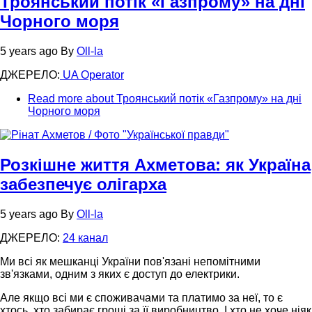
Троянський потік «Газпрому» на дні
Чорного моря
5 years ago
By
Oll-la
ДЖЕРЕЛО:
UA Operator
Read more
about Троянський потік «Газпрому» на дні
Чорного моря
Розкішне життя Ахметова: як Україна
забезпечує олігарха
5 years ago
By
Oll-la
ДЖЕРЕЛО:
24 канал
Ми всі як мешканці України пов'язані непомітними
зв'язками, одним з яких є доступ до електрики.
Але якщо всі ми є споживачами та платимо за неї, то є
хтось, хто забирає гроші за її виробництво. І хто не хоче ніяк