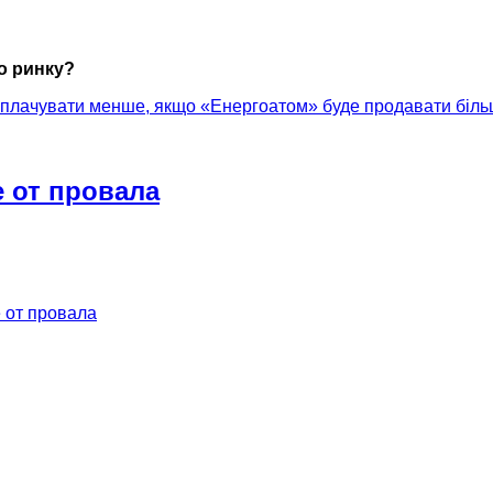
го ринку?
сплачувати менше, якщо «Енергоатом» буде продавати біль
 от провала
 от провала