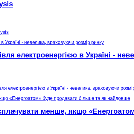
ysis
ysis
вля електроенергією в Україні - нев
ля електроенергією в Україні - невелика, враховуючи розмі
сплачувати менше, якщо «Енергоатом