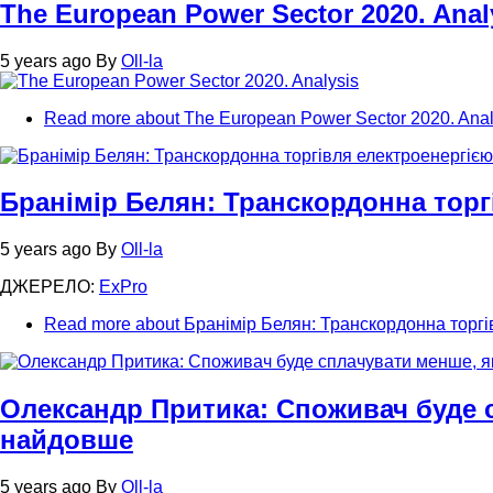
The European Power Sector 2020. Anal
5 years ago
By
Oll-la
Read more
about The European Power Sector 2020. Anal
Бранімір Белян: Транскордонна торгі
5 years ago
By
Oll-la
ДЖЕРЕЛО:
ExPro
Read more
about Бранімір Белян: Транскордонна торгів
Олександр Притика: Споживач буде 
найдовше
5 years ago
By
Oll-la