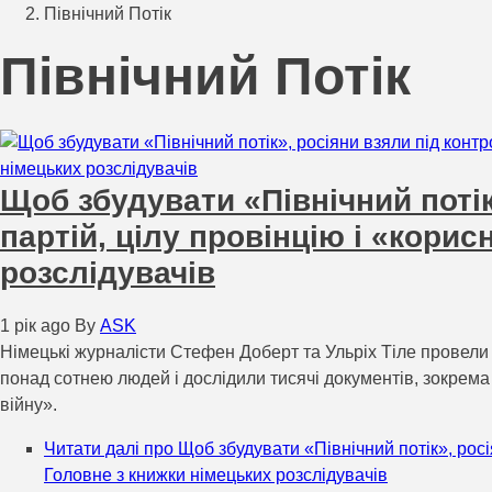
Північний Потік
Північний Потік
Щоб збудувати «Північний потік
партій, цілу провінцію і «кори
розслідувачів
1 рік ago
By
ASK
Німецькі журналісти Стефен Доберт та Ульріх Тіле провели 
понад сотнею людей і дослідили тисячі документів, зокрема
війну».
Читати далі
про Щоб збудувати «Північний потік», росі
Головне з книжки німецьких розслідувачів