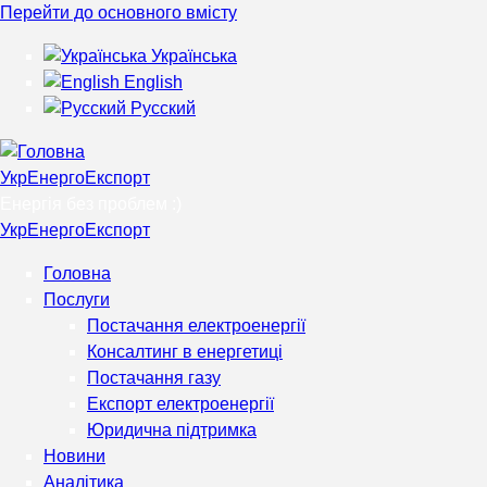
Перейти до основного вмісту
Українська
English
Русский
УкрЕнергоЕкспорт
Енергія без проблем :)
УкрЕнергоЕкспорт
Головна
Послуги
Постачання електроенергії
Консалтинг в енергетиці
Постачання газу
Експорт електроенергії
Юридична підтримка
Новини
Аналітика