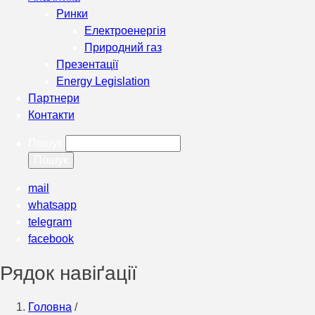
Ринки
Електроенергія
Природний газ
Презентації
Energy Legislation
Партнери
Контакти
Пошук
mail
whatsapp
telegram
facebook
Рядок навіґації
Головна
/