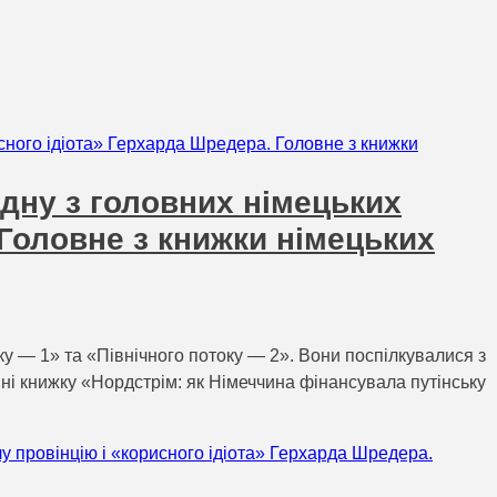
одну з головних німецьких
 Головне з книжки німецьких
у — 1» та «Північного потоку — 2». Вони поспілкувалися з
ині книжку «Нордстрім: як Німеччина фінансувала путінську
лу провінцію і «корисного ідіота» Герхарда Шредера.