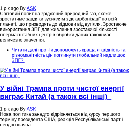
1 рік ago
By
ASK
Світовий попит на зріджений природний газ, схоже,
зростатиме завдяки зусиллям з декарбонізації по всій
планеті, що призводять до відмови від вугілля. Зростаюче
використання ЗПГ для живлення зростаючої кількості
гіпермасштабних центрів обробки даних також має
величезне значення.
Читати далі
про Чи допоможуть краща ліквідність та
різноманітність цін поглинути глобальний надлишок
ЗПГ?
У війні Трампа проти чистої енергії
виграє Китай (а також всі інші)
1 рік ago
By
ASK
Нова політика занадто відрізняється від курсу першого
терміну президента США, реакція Республіканськї партії
неоднозначна.