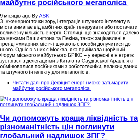
майбутнє російського мегаполіса
9 місяців ago
By
ASK
З інженерної точки зору, інтеграція штучного інтелекту в
міста вимагає від амбітних країн генерувати або постачати
величезну кількість енергії. Столиці, що знаходяться далеко
за межами Вашингтона та Пекіна, також зацікавлені в
тренді «хмарних міст» і шукають способи долучитися до
нього. Однією з них є Москва, яка приймала щорічний
Форум міського майбутнього БРІКС – у вересні він втретє
зустрівся з делегаціями з Китаю та Саудівської Аравії, які
обмінювалися посібниками з робототехніки, великих даних
та штучного інтелекту для мегаполісів.
Читати далі
про Дефіцит енергії може затьмарити
майбутнє російського мегаполіса
Чи допоможуть краща ліквідність та
різноманітність цін поглинути
глобальний надлишок ЗПГ?