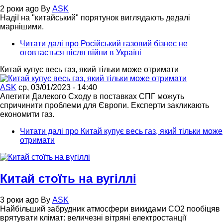
2 роки ago
By
ASK
Надії на "китайський" порятунок виглядають дедалі
марнішими.
Читати далі
про Російський газовий бізнес не
оговтається після війни в Україні
Китай купує весь газ, який тільки може отримати
ASK
ср, 03/01/2023 - 14:40
Апетити Далекого Сходу в поставках СПГ можуть
спричинити проблеми для Європи. Експерти закликають
економити газ.
Читати далі
про Китай купує весь газ, який тільки може
отримати
Китай стоїть на вугіллі
3 роки ago
By
ASK
Найбільший забрудник атмосфери викидами CO2 пообіцяв
врятувати клімат: величезні вітряні електростанції