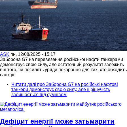
ASK
пн, 12/08/2025 - 15:17
Заборона G7 на перевезення російської нафти танкерами
демонструє свою силу, але остаточний результат залежить
від того, чи посилять уряди покарання для тих, хто обходить
санкції.
Читати далі
про Заборона G7 на російські нафтові
танкери демонструє свою силу, але її рішучість
залишається під сумнівом
Дефіцит енергії може затьмарити