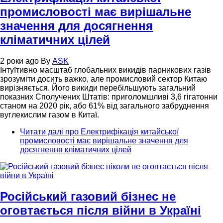
промисловості має вирішальне
значення для досягнення
кліматичних цілей
2 роки ago
By
ASK
Інтуїтивно масштаб глобальних викидів парникових газів
зрозуміти досить важко, але промисловий сектор Китаю
вирізняється. Його викиди перебільшують загальний
показних Сполучених Штатів: приголомшливі 3,6 гігатонни
станом на 2020 рік, або 61% від загального забруднення
вуглекислим газом в Китаї.
Читати далі
про Електрифікація китайської
промисловості має вирішальне значення для
досягнення кліматичних цілей
Російський газовий бізнес не
оговтається після війни в Україні