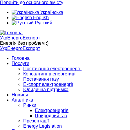
Перейти до основного вмісту
Українська
English
Русский
УкрЕнергоЕкспорт
Енергія без проблем :)
УкрЕнергоЕкспорт
Головна
Послуги
Постачання електроенергії
Консалтинг в енергетиці
Постачання газу
Експорт електроенергії
Юридична підтримка
Новини
Аналітика
Ринки
Електроенергія
Природний газ
Презентації
Energy Legislation