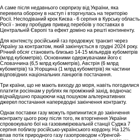
А саме після недавнього сюрпризу від України, яка
перевела оборону в наступ і вторгнулась на територію
Росії. Несподіваний крок Києва - 6 серпня в Курську область
Росії - знову пробудив привид перебоїв у поставках в
Центральній Європі та ефект доміно на решті континенту.
Для контексту, російський газ продовжує транзит через
Україну за контрактом, який закінчується в грудні 2024 року.
Річний обсяг становить близько 14-15 мільярдів кубометрів
(млрд кубометрів). Основними одержувачами його є
Словаччина (6,5 млрд кубометрів), Австрія (6 млрд
кубометрів) та Угорщина (1 млрд кубометрів) як частини
відповідних національних ланцюгів постачання.
Три країни, що не мають виходу до моря, навіть погодилися
платити росіянам у рублях як проміжний захід, водночас
відчайдушно працюючи над пошуком альтернативних
джерел постачання напередодні закінчення контракту.
Однак поставки газу можуть припинитися до закінчення
контракту цього року після того, як вторгнення України
спровокувало бої на газовимірювальній станції Суджа 7
серпня поблизу російсько-українського кордону. На 12%
впав потік природного газу газопроводом «Уренгой-