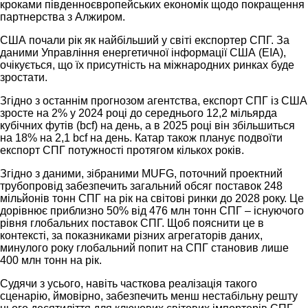
кроками південноєвропейських економік щодо покращення
партнерства з Алжиром.
США почали рік як найбільший у світі експортер СПГ. За
даними Управління енергетичної інформації США (EIA),
очікується, що їх присутність на міжнародних ринках буде
зростати.
Згідно з останнім прогнозом агентства, експорт СПГ із США
зросте на 2% у 2024 році до середнього 12,2 мільярда
кубічних футів (bcf) на день, а в 2025 році він збільшиться
на 18% на 2,1 bcf на день. Катар також планує подвоїти
експорт СПГ потужності протягом кількох років.
Згідно з даними, зібраними MUFG, поточний проектний
трубопровід забезпечить загальний обсяг поставок 248
мільйонів тонн СПГ на рік на світові ринки до 2028 року. Це
дорівнює приблизно 50% від 476 млн тонн СПГ – існуючого
рівня глобальних поставок СПГ. Щоб пояснити це в
контексті, за показниками різних агрегаторів даних,
минулого року глобальний попит на СПГ становив лише
400 млн тонн на рік.
Судячи з усього, навіть часткова реалізація такого
сценарію, ймовірно, забезпечить менш нестабільну решту