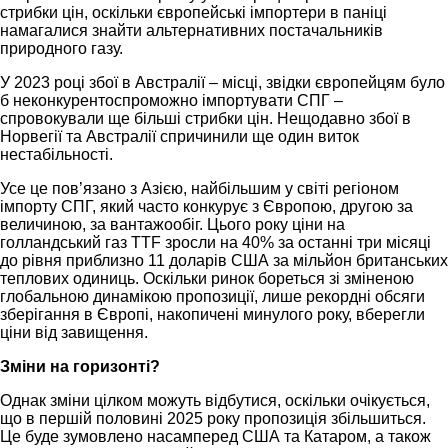
стрибки цін, оскільки європейські імпортери в паніці
намагалися знайти альтернативних постачальників
природного газу.
У 2023 році збої в Австралії – місці, звідки європейцям було
б неконкурентоспроможно імпортувати СПГ –
спровокували ще більші стрибки цін. Нещодавно збої в
Норвегії та Австралії спричинили ще один виток
нестабільності.
Усе це пов’язано з Азією, найбільшим у світі регіоном
імпорту СПГ, який часто конкурує з Європою, другою за
величиною, за вантажообіг. Цього року ціни на
голландський газ TTF зросли на 40% за останні три місяці
до рівня приблизно 11 доларів США за мільйон британських
теплових одиниць. Оскільки ринок бореться зі зміненою
глобальною динамікою пропозиції, лише рекордні обсяги
зберігання в Європі, накопичені минулого року, вберегли
ціни від завищення.
Зміни на горизонті?
Однак зміни цілком можуть відбутися, оскільки очікується,
що в першій половині 2025 року пропозиція збільшиться.
Це буде зумовлено насамперед США та Катаром, а також