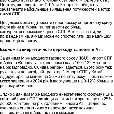
цього десятиліття для ключових світових імпортерів СПГ.
Це тому, що одні тільки США та Катар вже обіцяють
забезпечити найсильніше збільшення потужностей в історії
галузі СПГ.
Це цілком може підтримати європейську енергетичну кризу
після війни в Україні та призвести до більш
конкурентоспроможних цін на СПГ. Важко сказати, чи
призведе зміна, яку ми можемо спостерігати, до надлишку
пропозиції на ринку.
Економіка енергетичного переходу та попит в Азії
За даними Міжнародного газового союзу (IGU), імпорт СПГ
в Азію та Європу за останні роки склав 160 і 125 млн тонн
на рік відповідно. Обидва регіони, здається, цього року теж
рухаються по висхідній траєкторії. Імпорт СПГ у Китай
лідирує, зрісши майже на 30% з початку року. І Пекін цілком
може завершити 2024 рік, імпортувавши на 9-12% більше в
річному обчисленні.
Згідно з даними Міжнародного енергетичного форуму (IEF),
світовий ринок СПГ до кінця десятиліття зросте ще на 25%
до 500 млн тонн на рік, головним чином з Азії. Водночас
економіка енергетичного переходу також починає
розвиватися як в Азії, так і за її межами.