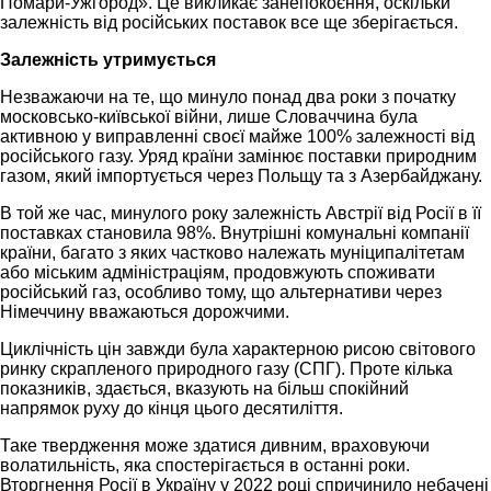
Помари-Ужгород». Це викликає занепокоєння, оскільки
залежність від російських поставок все ще зберігається.
Залежність утримується
Незважаючи на те, що минуло понад два роки з початку
московсько-київської війни, лише Словаччина була
активною у виправленні своєї майже 100% залежності від
російського газу. Уряд країни замінює поставки природним
газом, який імпортується через Польщу та з Азербайджану.
В той же час, минулого року залежність Австрії від Росії в її
поставках становила 98%. Внутрішні комунальні компанії
країни, багато з яких частково належать муніципалітетам
або міським адміністраціям, продовжують споживати
російський газ, особливо тому, що альтернативи через
Німеччину вважаються дорожчими.
Циклічність цін завжди була характерною рисою світового
ринку скрапленого природного газу (СПГ). Проте кілька
показників, здається, вказують на більш спокійний
напрямок руху до кінця цього десятиліття.
Таке твердження може здатися дивним, враховуючи
волатильність, яка спостерігається в останні роки.
Вторгнення Росії в Україну у 2022 році спричинило небачені