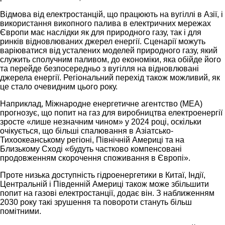
Відмова від електростанцій, що працюють на вугіллі в Азії, і
використання викопного палива в електричних мережах
Європи має наслідки як для природного газу, так і для
ринків відновлюваних джерел енергії. Сценарії можуть
варіюватися від усталених моделей природного газу, який
служить сполучним паливом, до економіки, яка обійде його
та перейде безпосередньо з вугілля на відновлювані
джерела енергії. Регіональний перехід також можливий, як
це стало очевидним цього року.
Наприклад, Міжнародне енергетичне агентство (МЕА)
прогнозує, що попит на газ для виробництва електроенергії
зросте «лише незначним чином» у 2024 році, оскільки
очікується, що більші спалювання в Азіатсько-
Тихоокеанському регіоні, Північній Америці та на
Близькому Сході «будуть частково компенсовані
продовженням скорочення споживання в Європі».
Проте низька доступність гідроенергетики в Китаї, Індії,
Центральній і Південній Америці також може збільшити
попит на газові електростанції, додає він. З наближенням
2030 року такі зрушення та повороти стануть більш
помітними.