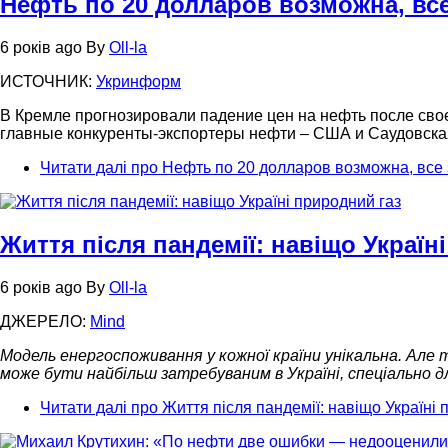
Нефть по 20 долларов возможна, все
6 років ago
By
Oll-la
ИСТОЧНИК:
Укринформ
В Кремле прогнозировали падение цен на нефть после свое
главные конкуренты-экспортеры нефти – США и Саудовская
Читати далі
про Нефть по 20 долларов возможна, все 
Життя після пандемії: навіщо Україн
6 років ago
By
Oll-la
ДЖЕРЕЛО:
Mind
Модель енергоспоживання у кожної країни унікальна. Але 
може бути найбільш затребуваним в Україні, спеціально 
Читати далі
про Життя після пандемії: навіщо Україні 