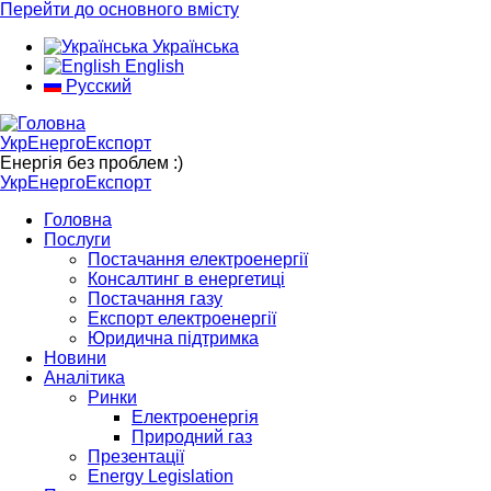
Перейти до основного вмісту
Українська
English
Русский
УкрЕнергоЕкспорт
Енергія без проблем :)
УкрЕнергоЕкспорт
Головна
Послуги
Постачання електроенергії
Консалтинг в енергетиці
Постачання газу
Експорт електроенергії
Юридична підтримка
Новини
Аналітика
Ринки
Електроенергія
Природний газ
Презентації
Energy Legislation