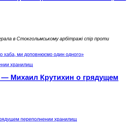
виграла в Стокгольмському арбітражі спір проти
го хаба, ми доповнюємо один одного»
» — Михаил Крутихин о грядущем
 грядущем переполнении хранилищ