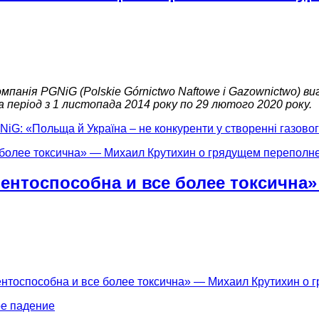
омпанія PGNiG (Polskie Górnictwo Naftowe i Gazownictwo) 
 період з 1 листопада 2014 року по 29 лютого 2020 року.
iG: «Польща й Україна – не конкуренти у створенні газово
рентоспособна и все более токсична
ентоспособна и все более токсична» — Михаил Крутихин о