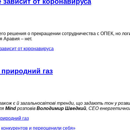
 зависит от коронавируса
го решения о прекращении сотрудничества с ОПЕК, но логи
 Аравия – нет.
зависит от коронавируса
і природний газ
також є й загальносвітові тренди, що задають тон у розв
для
Mind
розповів
Володимир Шведкий
, СЕО енергетично
природний газ