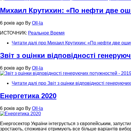
Михаил Крутихин: «По нефти две ош
6 років ago
By
Oll-la
ИСТОЧНИК:
Реальное Время
Читати далі
про Михаил Крутихин: «По нефти две оши
Звіт з оцінки відповідності генерую
6 років ago
By
Oll-la
Читати далі
про Звіт з оцінки відповідності генеруючи
Енергетика 2020
6 років ago
By
Oll-la
Енергосектор України інтегрується з європейським, запустил
зростають, споживачі отримують все більше варіантів вибор