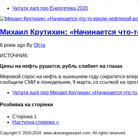
Читати далі
про Енергетика 2020
Михаил Крутихин: «Начинается что-
6 років ago
By
Oll-la
ИСТОЧНИК:
Цены на нефть рушатся, рубль слабеет на глазах
Мировой спрос на нефть в нынешнем году сократится вперв
сообщили СМИ в понедельник, 9 марта, со ссылкой на прог
Читати далі
про Михаил Крутихин: «Начинается что-т
Розбивка на сторінки
Сторінка 1
Наступна сторінка
››
Copyright © 2010-2024. www.ukrenergoexport.com. All rights reserved.