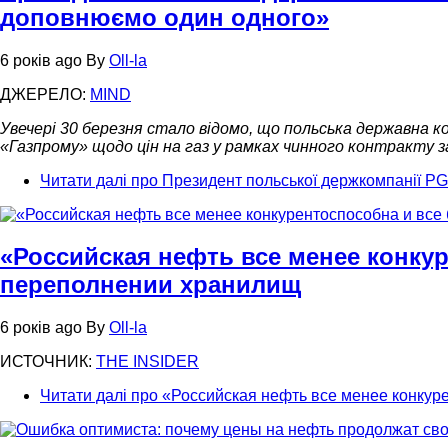
доповнюємо один одного»
6 років ago
By
Oll-la
ДЖЕРЕЛО:
MIND
Увечері 30 березня стало відомо, що польська державна к
«Газпрому» щодо цін на газ у рамках чинного контракту за
Читати далі
про Президент польської держкомпанії PGN
«Российская нефть все менее конку
переполнении хранилищ
6 років ago
By
Oll-la
ИСТОЧНИК:
THE INSIDER
Читати далі
про «Российская нефть все менее конкур