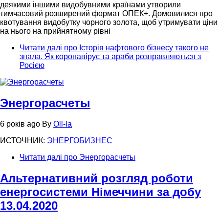
деякими іншими видобувними країнами утворили
тимчасовий розширений формат ОПЕК+. Домовилися про
квотування видобутку чорного золота, щоб утримувати ціни
на нього на прийнятному рівні
Читати далі
про Історія нафтового бізнесу такого не
знала. Як коронавірус та араби розправляються з
Росією
Энергорасчеты
6 років ago
By
Oll-la
ИСТОЧНИК:
ЭНЕРГОБИЗНЕС
Читати далі
про Энергорасчеты
Альтернативний розгляд роботи
енергосистеми Німеччини за добу
13.04.2020