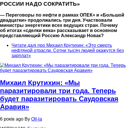
РОССИИ НАДО СОКРАТИТЬ»
— Переговоры по нефти в рамках ОПЕК+ и «Большой
двадцатки» продолжались три дня. Участвовали
министры энергетики всех ведущих стран. Почему
об итогах «сделки века» рассказывает в основном
представляющий Россию Александр Новак?
Читати далі
про Михаил Крутихин: «Это смерть
нефтяной отрасли. Сотни тысяч людей окажутся без
зарплат»
Михаил Крутихин: «Мы
паразитировали три года. Теперь
будет паразитировать Саудовская
Аравия»
6 років ago
By
Oll-la