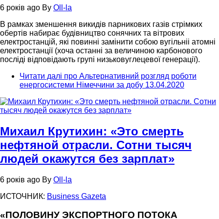
6 років ago
By
Oll-la
В рамках зменшення викидів парникових газів стрімких
обертів набирає будівництво сонячних та вітрових
електростанцій, які повинні замінити собою вугільніі атомні
електростанції (хоча останні за величиною карбонового
посліді відповідають групі низьковуглецевої генерації).
Читати далі
про Альтернативний розгляд роботи
енергосистеми Німеччини за добу 13.04.2020
Михаил Крутихин: «Это смерть
нефтяной отрасли. Сотни тысяч
людей окажутся без зарплат»
6 років ago
By
Oll-la
ИСТОЧНИК:
Business Gazeta
«ПОЛОВИНУ ЭКСПОРТНОГО ПОТОКА