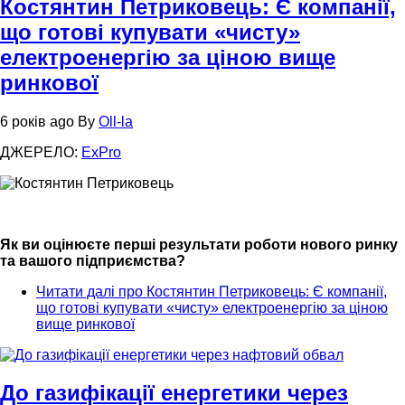
Костянтин Петриковець: Є компанії,
що готові купувати «чисту»
електроенергію за ціною вище
ринкової
6 років ago
By
Oll-la
ДЖЕРЕЛО:
ExPro
Як ви оцінюєте перші результати роботи нового ринку
та вашого підприємства?
Читати далі
про Костянтин Петриковець: Є компанії,
що готові купувати «чисту» електроенергію за ціною
вище ринкової
До газифікації енергетики через