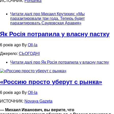
ИСТОЧНИК:
Fontanka
Читати далі
про Михаил Крутихин: «Мы
паразитировали три года. Теперь будет
паразитировать Саудовская Аравия»
Як Росія потрапила у власну пастку
6 років ago
By
Oll-la
Джерело:
СЬОГОДНІ
Читати далі
про Як Росія потрапила у власну пастку
«Россию просто уберут c рынка»
6 років ago
By
Oll-la
ИСТОЧНИК:
Novaya Gazeta
— Михаил Иванович, вы верите, что