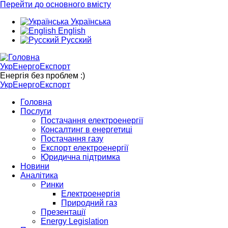
Перейти до основного вмісту
Українська
English
Русский
УкрЕнергоЕкспорт
Енергія без проблем :)
УкрЕнергоЕкспорт
Головна
Послуги
Постачання електроенергії
Консалтинг в енергетиці
Постачання газу
Експорт електроенергії
Юридична підтримка
Новини
Аналітика
Ринки
Електроенергія
Природний газ
Презентації
Energy Legislation