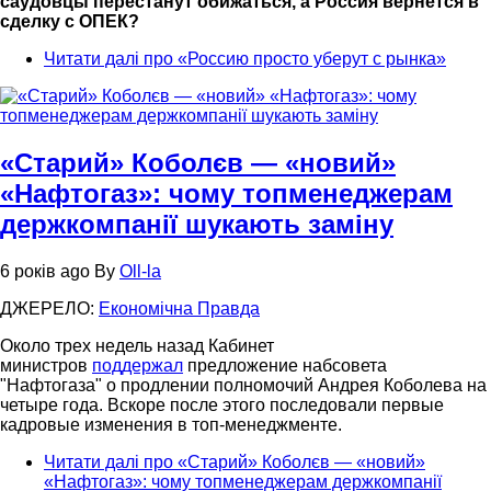
саудовцы перестанут обижаться, а Россия вернется в
сделку с ОПЕК?
Читати далі
про «Россию просто уберут c рынка»
«Старий» Коболєв — «новий»
«Нафтогаз»: чому топменеджерам
держкомпанії шукають заміну
6 років ago
By
Oll-la
ДЖЕРЕЛО:
Економiчна Правда
Около трех недель назад Кабинет
министров
поддержал
предложение набсовета
"Нафтогаза" о продлении полномочий Андрея Коболева на
четыре года. Вскоре после этого последовали первые
кадровые изменения в топ-менеджменте.
Читати далі
про «Старий» Коболєв — «новий»
«Нафтогаз»: чому топменеджерам держкомпанії