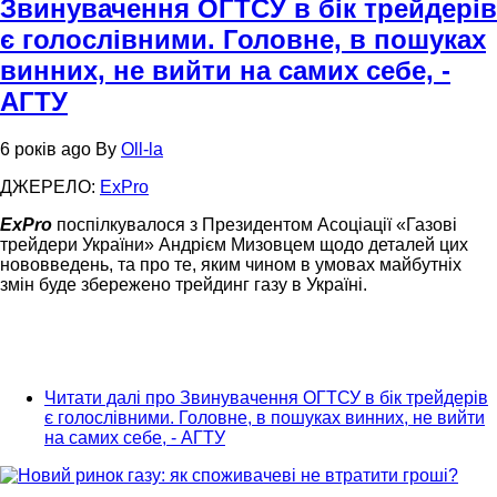
Звинувачення ОГТСУ в бік трейдерів
є голослівними. Головне, в пошуках
винних, не вийти на самих себе, -
АГТУ
6 років ago
By
Oll-la
ДЖЕРЕЛО:
ExPro
ExPro
поспілкувалося з Президентом Асоціації «Газові
трейдери України» Андрієм Мизовцем щодо деталей цих
нововведень, та про те, яким чином в умовах майбутніх
змін буде збережено трейдинг газу в Україні.
Читати далі
про Звинувачення ОГТСУ в бік трейдерів
є голослівними. Головне, в пошуках винних, не вийти
на самих себе, - АГТУ