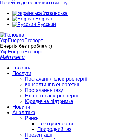
Перейти до основного вмісту
Українська
English
Русский
УкрЕнергоЕкспорт
Енергія без проблем :)
УкрЕнергоЕкспорт
Main menu
Головна
Послуги
Постачання електроенергії
Консалтинг в енергетиці
Постачання газу
Експорт електроенергії
Юридична підтримка
Новини
Аналітика
Ринки
Електроенергія
Природний газ
Презентації