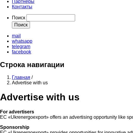
Партнеры
Контакты
Поиск
mail
whatsapp
telegram
facebook
Строка навигации
Главная
/
Advertise with us
Advertise with us
For advertisers
EC «Ukrenergoexport» offers an advertising opportunity like sp
Sponsorship
EC «Ukrenergoexport» provides opportunities for innovative adve