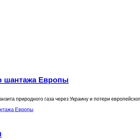
го шантажа Европы
нзита природного газа через Украину и потери европейско
антажа Европы
н