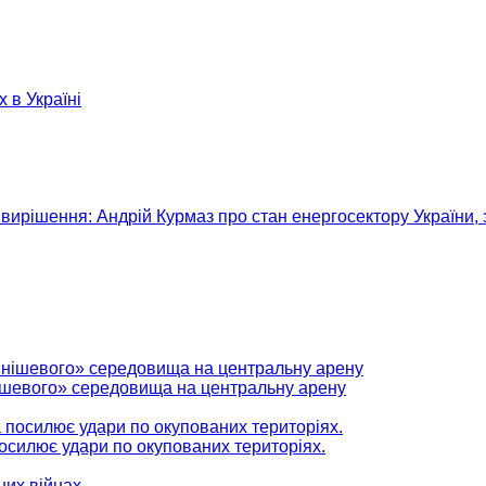
х в Україні
вирішення: Андрій Курмаз про стан енергосектору України, 
нішевого» середовища на центральну арену
 посилює удари по окупованих територіях.