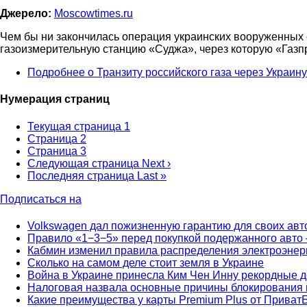
Джерело:
Moscowtimes.ru
Чем бы ни закончилась операция украинских вооруженных с
газоизмерительную станцию «Суджа», через которую «Газпр
Подробнее
о Транзиту российского газа через Украин
Нумерация страниц
Текущая страница
1
Страница
2
Страница
3
Следующая страница
Next ›
Последняя страница
Last »
Подписаться на
Volkswagen дал пожизненную гарантию для своих авт
Правило «1−3−5» перед покупкой подержанного авто 
Кабмин изменил правила распределения электроэнерг
Сколько на самом деле стоит земля в Украине
Война в Украине принесла Ким Чен Инну рекордные 
Налоговая назвала основные причины блокирования
Какие преимущества у карты Premium Plus от Приват