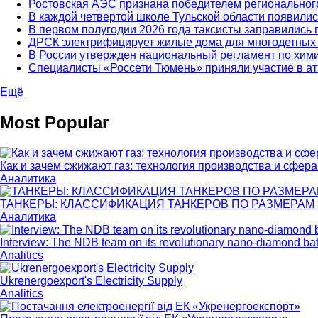
Ростовская АЭС признана победителем региональног
В каждой четвертой школе Тульской области появилис
В первом полугодии 2026 года таксисты заправились 
ДРСК электрифицирует жилые дома для многодетных 
В России утвержден национальный регламент по хим
Специалисты «Россети Тюмень» приняли участие в а
Ещё
Most Popular
Как и зачем сжижают газ: технология производства и сфер
Аналитика
ТАНКЕРЫ: КЛАССИФИКАЦИЯ ТАНКЕРОВ ПО РАЗМЕРАМ И 
Аналитика
Interview: The NDB team on its revolutionary nano-diamond bat
Analitics
Ukrenergoexport's Electricity Supply
Analitics