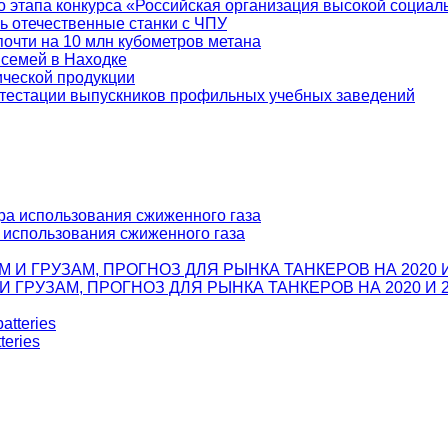
о этапа конкурса «Российская организация высокой социа
ь отечественные станки с ЧПУ
почти на 10 млн кубометров метана
семей в Находке
ической продукции
ттестации выпускников профильных учебных заведений
а использования сжиженного газа
ГРУЗАМ, ПРОГНОЗ ДЛЯ РЫНКА ТАНКЕРОВ НА 2020 И 2
teries