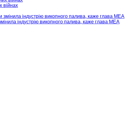
х війнах
мінила індустрію викопного палива, каже глава МЕА