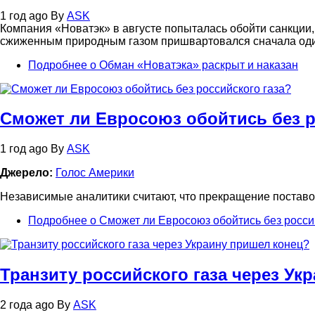
1 год ago
By
ASK
Компания «Новатэк» в августе попыталась обойти санкции,
сжиженным природным газом пришвартовался сначала один 
Подробнее
о Обман «Новатэка» раскрыт и наказан
Сможет ли Евросоюз обойтись без р
1 год ago
By
ASK
Джерело:
Голос Америки
Независимые аналитики считают, что прекращение поставо
Подробнее
о Сможет ли Евросоюз обойтись без росси
Транзиту российского газа через Ук
2 года ago
By
ASK