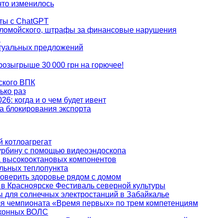
что изменилось
аты с ChatGPT
Коломойского, штрафы за финансовые нарушения
I
ктуальных предложений
розыгрыше 30 000 грн на горючее!
ского ВПК
ько раз
026: когда и о чем будет ивент
за блокирования экспорта
 котлоагрегат
урбину с помощью видеоэндоскопа
а высокооктановых компонентов
льных теплопункта
оверить здоровье рядом с домом
 Красноярске Фестиваль северной культуры
 для солнечных электростанций в Забайкалье
ля чемпионата «Время первых» по трем компетенциям
аконных ВОЛС