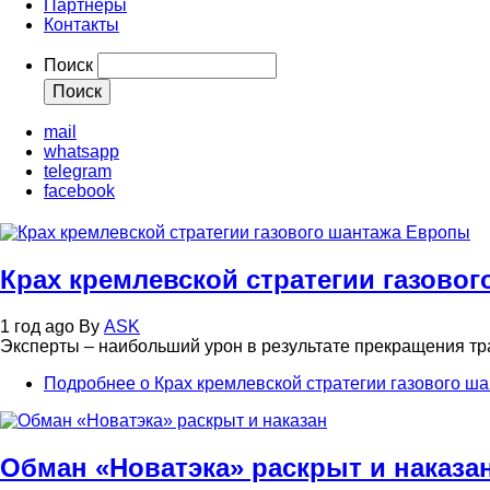
Партнеры
Контакты
Поиск
mail
whatsapp
telegram
facebook
Крах кремлевской стратегии газово
1 год ago
By
ASK
Эксперты – наибольший урон в результате прекращения тра
Подробнее
о Крах кремлевской стратегии газового ш
Обман «Новатэка» раскрыт и наказа