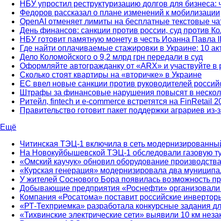
НБУ упростил реструктуризацию долгов для бизнеса: 
Федоров рассказал о плане изменений к мобилизации
OpenAI отменяет лимиты на бесплатные текстовые ч
День финансов: санкции против россии, суд против 
НБУ готовит памятную монету в честь Иоанна Павла I
Где найти оплачиваемые стажировки в Украине: 10 а
Дело Коломойского о 9,2 млрд грн передали в суд
Оформляйте автогражданку от «ARX» и участвуйте в 
Сколько стоят квартиры на «вторичке» в Украине
ЕС ввел новые санкции против руководителей россий
Штрафы за финансовые нарушения повысят в нескол
Ритейл, fintech и e-commerce встретятся на FinRetail 2
Правительство готовит пакет поддержки аграриев из-
Ещё
Читинская ТЭЦ-1 включила в сеть модернизированный
На Новокуйбышевской ТЭЦ-1 обследовали газовую т
«Омский каучук» обновил оборудование производств
«Курская генерация» модернизировала два муниципа
У жителей Соснового Бора появилась возможность пр
Добывающие предприятия «Роснефти» организовали в
Компания «Росатома» поставит российские инверторы
«РТ-Техприемка» разработала конкурсные задания д
«Тихвинские электрические сети» выявили 10 км нез