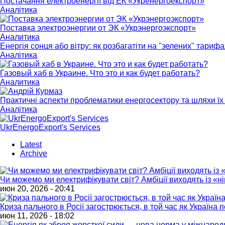
Постачання електроенергії від ЕК «Укренергоекспорт»
Аналітика
Поставка электроэнергии от ЭК «Укрэнергоэкспорт»
Аналитика
Енергія сонця або вітру: як розбагатіти на "зелених" тарифа
Аналітика
Газовый хаб в Украине. Что это и как будет работать?
Аналитика
Практичні аспекти проблематики енергосектору та шляхи їх 
Аналітика
UkrEnergoExport's Services
Latest
Archive
Чи можемо ми електрифікувати світ? Амбіції виходять із «
июн 20, 2026 - 20:41
Криза пального в Росії загострюється, в той час як Україна
июн 11, 2026 - 18:02