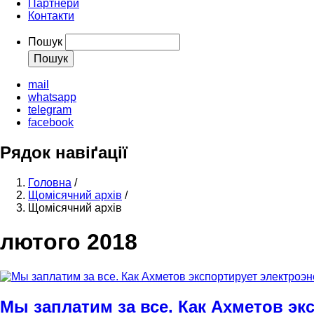
Партнери
Контакти
Пошук
mail
whatsapp
telegram
facebook
Рядок навіґації
Головна
/
Щомісячний архів
/
Щомісячний архів
лютого 2018
Мы заплатим за все. Как Ахметов эк