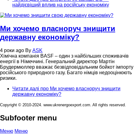
найдієвіший вплив на російську економіку
Ми хочемо власноруч знищити
державну економіку?
4 роки ago
By
ASK
Хімічна компанія BASF – один з найбільших споживачів
енергії в Німеччині. Генеральний директор Мартін
Брудермюллер вважає безвідповідальним бойкот імпорту
російського природного газу. Багато німців недооцінюють
ризики.
Читати далі
про Ми хочемо власноруч знищити
державну економіку?
Copyright © 2010-2024. www.ukrenergoexport.com. All rights reserved.
Subfooter menu
Меню
Меню