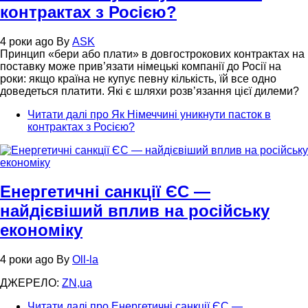
контрактах з Росією?
4 роки ago
By
ASK
Принцип «бери або плати» в довгострокових контрактах на
поставку може прив’язати німецькі компанії до Росії на
роки: якщо країна не купує певну кількість, їй все одно
доведеться платити. Які є шляхи розв’язання цієї дилеми?
Читати далі
про Як Німеччині уникнути пасток в
контрактах з Росією?
Енергетичні санкції ЄС —
найдієвіший вплив на російську
економіку
4 роки ago
By
Oll-la
ДЖЕРЕЛО:
ZN,ua
Читати далі
про Енергетичні санкції ЄС —