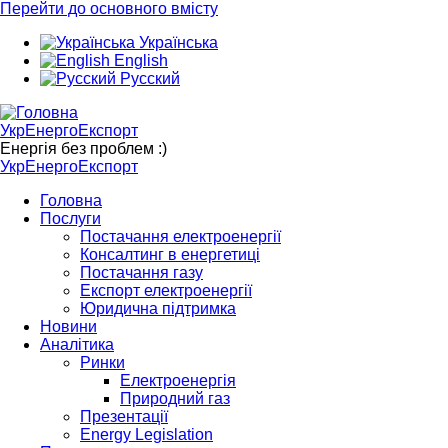
Перейти до основного вмісту
Українська
English
Русский
УкрЕнергоЕкспорт
Енергія без проблем :)
УкрЕнергоЕкспорт
Головна
Послуги
Постачання електроенергії
Консалтинг в енергетиці
Постачання газу
Експорт електроенергії
Юридична підтримка
Новини
Аналітика
Ринки
Електроенергія
Природний газ
Презентації
Energy Legislation