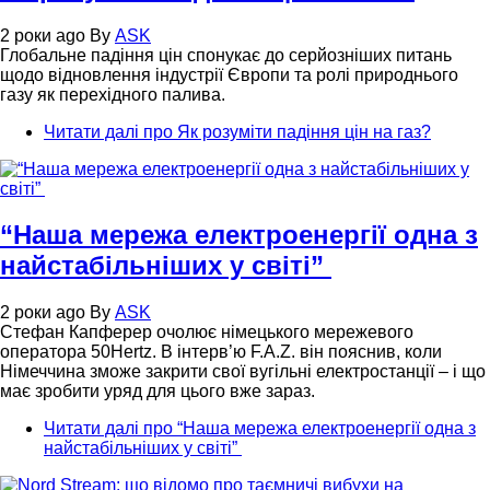
2 роки ago
By
ASK
Глобальне падіння цін спонукає до серйозніших питань
щодо відновлення індустрії Європи та ролі природнього
газу як перехідного палива.
Читати далі
про Як розуміти падіння цін на газ?
“Наша мережа електроенергії одна з
найстабільніших у світі”
2 роки ago
By
ASK
Стефан Капферер очолює німецького мережевого
оператора 50Hertz. В інтерв’ю F.A.Z. він пояснив, коли
Німеччина зможе закрити свої вугільні електростанції – і що
має зробити уряд для цього вже зараз.
Читати далі
про “Наша мережа електроенергії одна з
найстабільніших у світі”