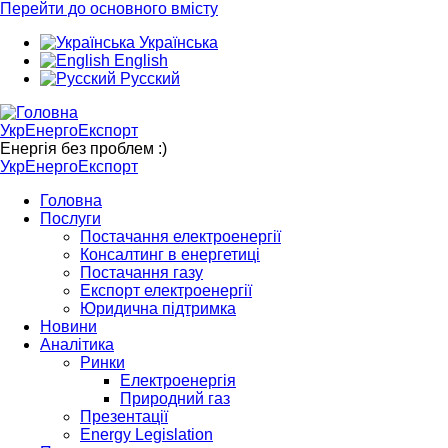
Перейти до основного вмісту
Українська
English
Русский
УкрЕнергоЕкспорт
Енергія без проблем :)
УкрЕнергоЕкспорт
Головна
Послуги
Постачання електроенергії
Консалтинг в енергетиці
Постачання газу
Експорт електроенергії
Юридична підтримка
Новини
Аналітика
Ринки
Електроенергія
Природний газ
Презентації
Energy Legislation