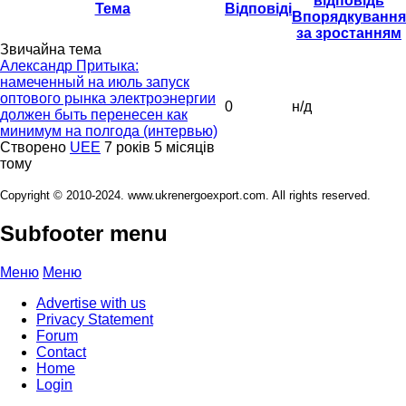
відповідь
Тема
Відповіді
Впорядкування
за зростанням
Звичайна тема
Александр Притыка:
намеченный на июль запуск
оптового рынка электроэнергии
0
н/д
должен быть перенесен как
минимум на полгода (интервью)
Створено
UEE
7 років 5 місяців
тому
Copyright © 2010-2024. www.ukrenergoexport.com. All rights reserved.
Subfooter menu
Меню
Меню
Advertise with us
Privacy Statement
Forum
Contact
Home
Login