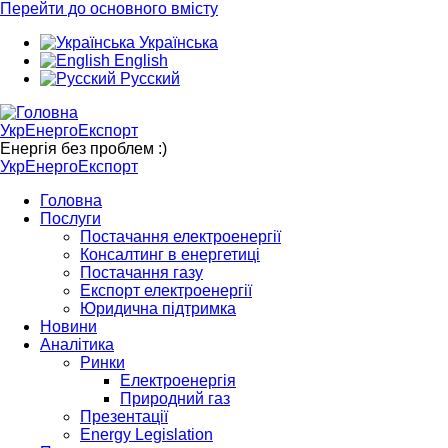
Перейти до основного вмісту
Українська
English
Русский
УкрЕнергоЕкспорт
Енергія без проблем :)
УкрЕнергоЕкспорт
Головна
Послуги
Постачання електроенергії
Консалтинг в енергетиці
Постачання газу
Експорт електроенергії
Юридична підтримка
Новини
Аналітика
Ринки
Електроенергія
Природний газ
Презентації
Energy Legislation