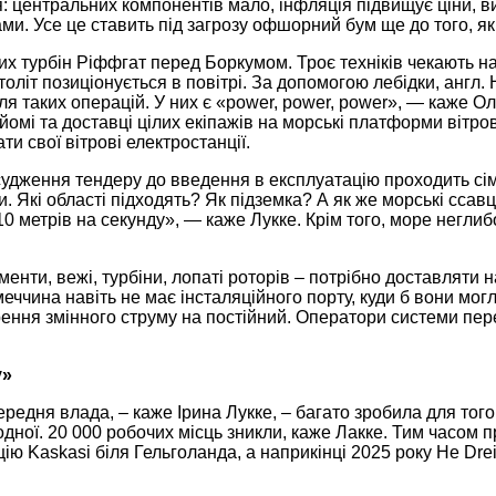
 центральних компонентів мало, інфляція підвищує ціни, вис
. Усе це ставить під загрозу офшорний бум ще до того, як 
ових турбін Ріффгат перед Боркумом. Троє техніків чекають 
толіт позиціонується в повітрі. За допомогою лебідки, англ.
ля таких операцій. У них є «power, power, power», — каже Ол
ідйомі та доставці цілих екіпажів на морські платформи віт
ти свої вітрові електростанції.
исудження тендеру до введення в експлуатацію проходить сі
. Які області підходять? Як підземка? А як же морські ссавц
0 метрів на секунду», — каже Лукке. Крім того, море неглиб
.
нти, вежі, турбіни, лопаті роторів – потрібно доставляти 
меччина навіть не має інсталяційного порту, куди б вони мо
рення змінного струму на постійний. Оператори системи перед
у»
ередня влада, – каже Ірина Лукке, – багато зробила для то
одної. 20 000 робочих місць зникли, каже Лакке. Тим часом 
ю Kaskasi біля Гельголанда, а наприкінці 2025 року He Dre