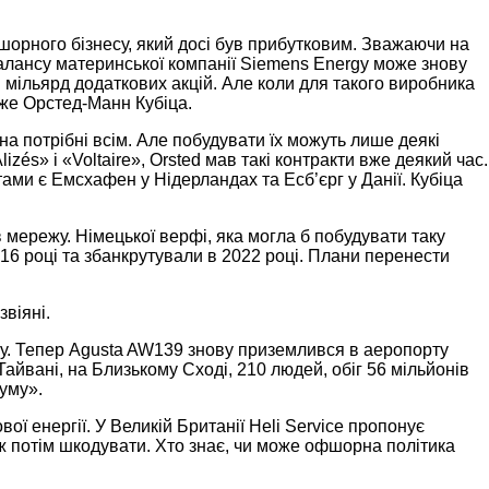
шорного бізнесу, який досі був прибутковим. Зважаючи на
балансу материнської компанії Siemens Energy може знову
мільярд додаткових акцій. Але коли для такого виробника
же Орстед-Манн Кубіца.
на потрібні всім. Але побудувати їх можуть лише деякі
s» і «Voltaire», Orsted мав такі контракти вже деякий час.
ами є Емсхафен у Нідерландах та Есб’єрг у Данії. Кубіца
 мережу. Німецької верфі, яка могла б побудувати таку
016 році та збанкрутували в 2022 році. Плани перенести
звіяні.
пу. Тепер Agusta AW139 знову приземлився в аеропорту
айвані, на Близькому Сході, 210 людей, обіг 56 мільйонів
буму».
ої енергії. У Великій Британії Heli Service пропонує
іж потім шкодувати. Хто знає, чи може офшорна політика