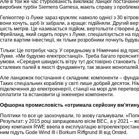
Але в той же час стурбованість викликає ланцюг постачання:
виробник турбін Siemens Gamesa, мають справу з проблемами
Гелікоптер із Лукке зараз кружляє навколо однієї з 30 вітр
вони хочуть, щоб їх забрали, а краще: підійняли. Другий вер
шість метрів. Це називається підйом, вертольоти створені д
Фрейланд, який сидить поруч з Лукке, спеціалізується на п
стати вартим інвестиції, як тільки розробники почнуть будува
Тільки: Це потребує часу. У середньому в Німеччині від пр
Лукке. «Ми будуємо електростанції». Треба багато прояснити
умови. «Середня швидкість вітру тут достовірно становить 1
сталевих палей в якості фундаменту, так званих монопалей
Але ланцюжок постачання є складним: компоненти – фундаме
Таких спеціальних кораблів у світі лише добрий десяток. Ні
підключення до електроенергії, станції на морі для перетво
оплатити та встановити ці інженерні компоненти.
Офшорна промисловість «отримала серйозну вм'ятин
Політики то все це заохочували, то знову гальмували. «Поп
Результат: у 2015 році запрацювало вісім ВЕС, а у 2021 – ж
року компанія RWE ввела в експлуатацію вітроелектростанці
ним підуть Gode Wind III і Borkum Riffgrund III від Orsted.