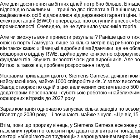
Але для досягнення амбітних цілей потрібно більше. Більше 
відповідно важливим — тричі по два гігавати в Північному мо
зацікавлених осіб відмовилися від державної гарантії ціни.
електростанцій (BWO) попереджає про вступний внесок «без о
промисловості. Очевидно, це не зупинило учасників торгів.
Але чи зможуть вони принести результат? Раніше цього тижн
офісі в порту Гамбурга, лише за кілька метрів від рибного 
він також каже: «Німецькі виробничі майданчики ще не обл
офшорного відділу RWE, щойно дуже конкретно сформулював 
фундаментів. Звучить як золоті часи для виробників. Але во
Китаю, а також від проблем розростання галузі.
Яскравим прикладом цього є Siemens Gamesa, дочірня ком
найсучаснішою, майже 1000 співробітників. У залах висотою
Завод створює по одній з цих величезних систем вагою 500
додатковим персоналом і суботньою роботою «найближчим ч
офшорних вітряків до 2027 року.
Зараз компанія одночасно запускає кілька заводів по всьому
гігават до 2030 року – і починають майже з нуля. «Це від 15
Втім, поки що прориву кінець, у Siemens Gamesa все знову
наземних турбін і оголосити про додаткові витрати понад о
секторі «зберігаються труднощі» з нарощуванням виробницт