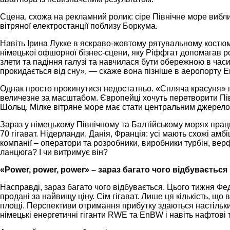
Сцена, схожа на рекламний ролик: сіре Північне море вибли
вітряної електростанції поблизу Боркума.
Навіть Ірина Лукке в яскраво-жовтому рятувальному костюмі
німецької офшорної бізнес-сцени, яку Ріффгат допомагав р
злети та падіння галузі та навчилася бути обережною в часи
прокидається від сну», — скаже вона пізніше в аеропорту 
Однак просто прокинутися недостатньо. «Спляча красуня» по
величезне за масштабом. Європейці хочуть перетворити Пі
Шольц. Мілке вітряне море має стати центральним джерелом 
Зараз у німецькому Північному та Балтійському морях працює
70 гігават. Нідерланди, Данія, Франція: усі мають схожі амбі
компанії – оператори та розробники, виробники турбін, верфі
ланцюга? І чи витримує він?
«Power, power, power» – зараз багато чого відбувається
Насправді, зараз багато чого відбувається. Цього тижня Фе
продані за найвищу ціну. Сім гігават. Лише ця кількість, щ
площі. Перспективи отримання прибутку здаються настільки 
німецькі енергетичні гіганти RWE та EnBW і навіть нафтові 