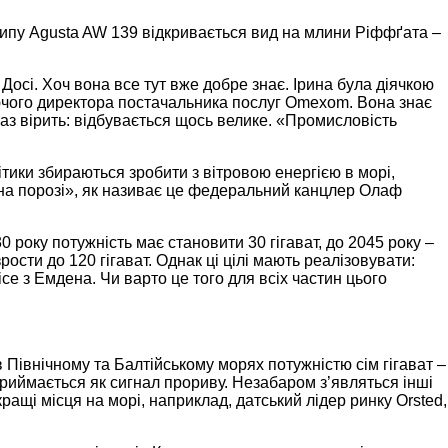
 типу Agusta AW 139 відкривається вид на млини Ріффґата –
Досі. Хоч вона все тут вже добре знає. Ірина була діячкою
уючого директора постачальника послуг Omexom. Вона знає
раз вірить: відбувається щось велике. «Промисловість
ітики збираються зробити з вітровою енергією в морі,
на порозі», як називає це федеральний канцлер Олаф
 року потужність має становити 30 гігават, до 2045 року –
зрости до 120 гігават. Однак ці цілі мають реалізовувати:
ice з Емдена. Чи варто це того для всіх частин цього
 Північному та Балтійському морях потужністю сім гігават –
сприймається як сигнал прориву. Незабаром з’являться інші
щі місця на морі, наприклад, датський лідер ринку Orsted,