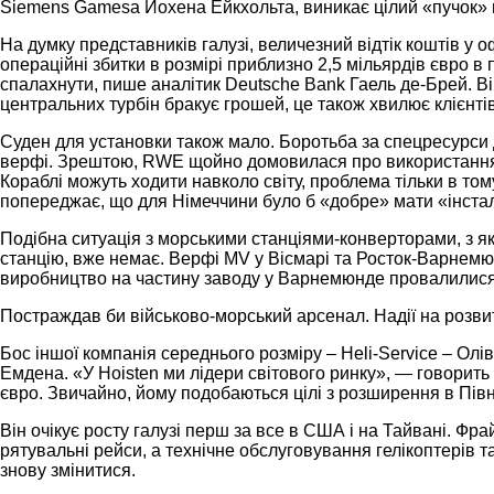
Siemens Gamesa Йохена Ейкхольта, виникає цілий «пучок»
На думку представників галузі, величезний відтік коштів 
операційні збитки в розмірі приблизно 2,5 мільярдів євро 
спалахнути, пише аналітик Deutsche Bank Гаель де-Брей. В
центральних турбін бракує грошей, це також хвилює клієнт
Суден для установки також мало. Боротьба за спецресурси д
верфі. Зрештою, RWE щойно домовилася про використання дво
Кораблі можуть ходити навколо світу, проблема тільки в то
попереджає, що для Німеччини було б «добре» мати «інста
Подібна ситуація з морськими станціями-конверторами, з як
станцію, вже немає. Верфі MV у Вісмарі та Росток-Варнемюн
виробництво на частину заводу у Варнемюнде провалилися 
Постраждав би військово-морський арсенал. Надії на розвито
Бос іншої компанія середнього розміру – Heli-Service – О
Емдена. «У Hoisten ми лідери світового ринку», — говорить 
євро. Звичайно, йому подобаються цілі з розширення в Півн
Він очікує росту галузі перш за все в США і на Тайвані. Фра
рятувальні рейси, а технічне обслуговування гелікоптерів 
знову змінитися.