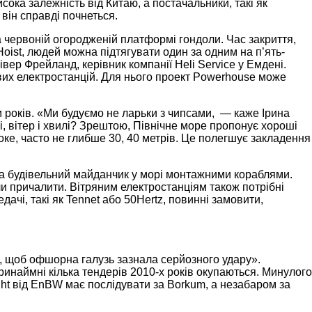
ока залежність від Китаю, а постачальники, такі як
він справді почнеться.
на червоній огородженій платформі гондоли. Час закриття,
 Hoist, людей можна підтягувати один за одним на п’ять-
івер Фрейланд, керівник компанії Heli Service у Емдені.
рових електростанцій. Для нього проект Powerhouse може
м років. «Ми будуємо не ларьки з чипсами, — каже Ірина
і, вітер і хвилі? Зрештою, Північне море пропонує хороші
оке, часто не глибше 30, 40 метрів. Це полегшує закладення
на будівельний майданчик у морі монтажними кораблями.
гли причалити. Вітряним електростанціям також потрібні
ачі, такі як Tennet або 50Hertz, повинні замовити,
го, щоб офшорна галузь зазнала серйозного удару».
принаймні кілька тендерів 2010-х років окупаються. Минулого
iht від EnBW має послідувати за Borkum, а незабаром за