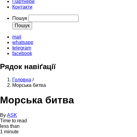
Партнери
Контакти
Пошук
mail
whatsapp
telegram
facebook
Рядок навіґації
Головна
/
Морська битва
Морська битва
By
ASK
Time to read
less than
1 minute