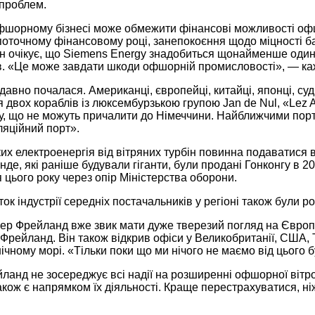
 проблем.
у офшорному бізнесі може обмежити фінансові можливості оф
в поточному фінансовому році, занепокоєння щодо міцності 
ін очікує, що Siemens Energy знадобиться щонайменше один 
ів. «Це може завдати шкоди офшорній промисловості», — ка
авно почалася. Американці, європейці, китайці, японці, суд
х кораблів із люксембурзькою групою Jan de Nul, «Lez Alizé
му, що не можуть причалити до Німеччини. Найближчими порт
ляційний порт».
их електроенергія від вітряних турбін повинна подаватися в
де, які раніше будували гіганти, були продані Гонконгу в 2
цього року через опір Міністерства оборони.
к індустрії середніх постачальників у регіоні також були ро
лівер Фрейланд вже звик мати дуже тверезий погляд на Євро
Фрейланд. Він також відкрив офіси у Великобританії, США, Т
ічному морі. «Тільки поки що ми нічого не маємо від цього 
йланд не зосереджує всі надії на розширенні офшорної вітров
також є напрямком їх діяльності. Краще перестрахуватися, н