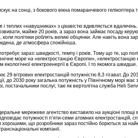
скує на сонці, з бокового вікна помаранчевого гелікоптера
 і теплих «навушниках» з цікавістю вдивляється вдалечінь. 
озвивати, майже 20 років, а зараз вона займає посаду кер
, коли політики роблять великі обіцянки. Але навіть вона за
Емдена, де атмосфера спокійніша.
требує зараз: швидкості, темпу і років. Тому що те, що пол
внічне море на «електростанцію Європи», «електростанцію 
екологічної електроенергії в Європі. І то якомога швидше.
 29 вітрових електростанцій потужністю 8,3 гігават. До 2030
ції, до 2030 року загальна потужність у Північному морі має 
, постачальники послуг, такі як вертолітна служба Heli Serv
деральне мережеве агентство виставило на аукціоні площі в
о відповідає потужності п’яти-семи атомних електростанцій, 
хорошими, що розробники зараз постійно борються за найкра
транснаціональні компанії.