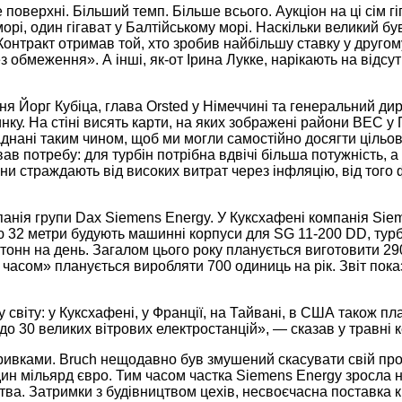
поверхні. Більший темп. Більше всього. Аукціон на ці сім г
рі, один гігават у Балтійському морі. Наскільки великий був
 Контракт отримав той, хто зробив найбільшу ставку у друго
бмеження». А інші, як-от Ірина Лукке, нарікають на відсутні
я Йорг Кубіца, глава Orsted у Німеччині та генеральний дир
ринку. На стіні висять карти, на яких зображені райони ВЕС 
аднані таким чином, щоб ми могли самостійно досягти цільо
потребу: для турбін потрібна вдвічі більша потужність, а 
ни страждають від високих витрат через інфляцію, від того 
панія групи Dax Siemens Energy. У Куксхафені компанія S
 32 метри будують машинні корпуси для SG 11-200 DD, турбі
 тонн на день. Загалом цього року планується виготовити 2
асом» планується виробляти 700 одиниць на рік. Звіт пока
 світу: у Куксхафені, у Франції, на Тайвані, в США також п
 до 30 великих вітрових електростанцій», — сказав у травні 
 ривками. Bruch нещодавно був змушений скасувати свій про
дин мільярд євро. Тим часом частка Siemens Energy зросла 
ва. Затримки з будівництвом цехів, несвоєчасна поставка к