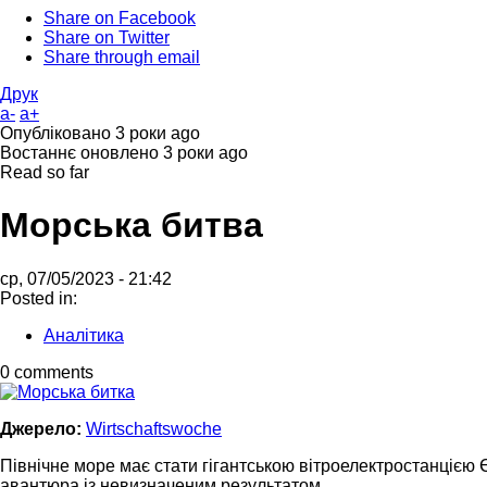
Share on Facebook
Share on Twitter
Share through email
Друк
a-
a+
Опубліковано
3 роки ago
Востаннє оновлено
3 роки ago
Read so far
Морська битва
ср, 07/05/2023 - 21:42
Posted in:
Аналітика
0 comments
Джерело:
Wirtschaftswoche
Північне море має стати гігантською вітроелектростанцією 
авантюра із невизначеним результатом.