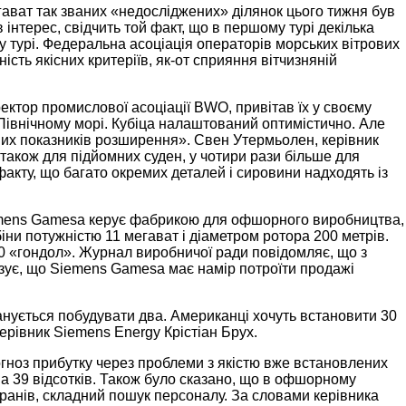
ігават так званих «недосліджених» ділянок цього тижня був
 інтерес, свідчить той факт, що в першому турі декілька
му турі. Федеральна асоціація операторів морських вітрових
сть якісних критеріїв, як-от сприяння вітчизняній
ектор промислової асоціації BWO, привітав їх у своєму
у Північному морі. Кубіца налаштований оптимістично. Але
вих показників розширення». Свен Утермьолен, керівник
також для підйомних суден, у чотири рази більше для
факту, що багато окремих деталей і сировини надходять із
iemens Gamesa керує фабрикою для офшорного виробництва,
ни потужністю 11 мегават і діаметром ротора 200 метрів.
90 «гондол». Журнал виробничої ради повідомляє, що з
зує, що Siemens Gamesa має намір потроїти продажі
ланується побудувати два. Американці хочуть встановити 30
керівник Siemens Energy Крістіан Брух.
гноз прибутку через проблеми з якістю вже встановлених
на 39 відсотків. Також було сказано, що в офшорному
ранів, складний пошук персоналу. За словами керівника