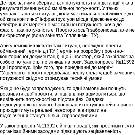
Де-юре за ними зберігається потужність на підстанції, яка в
результаті зменшує об’єм вільної потужності. У таких
умовах стаються ситуації, коли максимально наближене до
об’єкта критичної інфраструктури місце підключення до
електричних мереж не має вільної потужності, хоча де-
факто така потужність є. Просто хтось її забронював, але не
використовує (вона зайнята "сплячими" ТУ).
Аби унеможливлювати такі ситуації, необхідно ввести
обмежений термін дії ТУ (термін на розробку проєктно-
кошторисної документації), щоб інвестор, який закріплює за
собою потужність, не зникав на роки. Законопроєкт №11392
це і пропонує. Крім того, при приєднанні до мереж
"Укренерго" проєкт передбачає певну оплату, щоб замовник
потужності свідомо отримував технічні умови.
Якщо це буде запроваджено, то одні замовники почнуть
розвивати свої проєкти, а інші від них відмовляться, що
вивільнить потужності на підстанціях. Завдяки
недопущенню штучного бронювання потужностей на ринок
приходитимуть реальні інвестори, а витрати на
підключення стануть більш справедливими.
У законопроєкті №11392 є й інші новації, які простими і суто
організаційними заходами підвищують зацікавленість