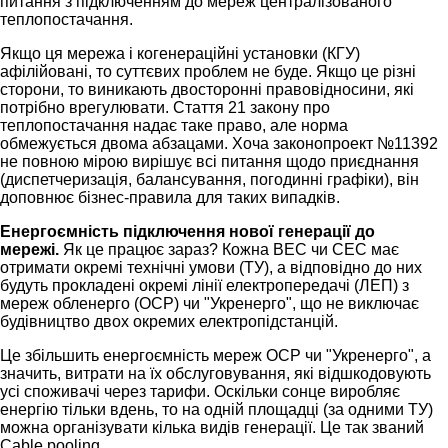
питання з підключенням до мереж централізованого
теплопостачання.
Якщо ця мережа і когенераційні установки (КГУ)
афілійовані, то суттєвих проблем не буде. Якщо це різні
сторони, то виникають двосторонні правовідносини, які
потрібно врегулювати. Стаття 21 закону про
теплопостачання надає таке право, але норма
обмежується двома абзацами. Хоча законопроект №11392
не повною мірою вирішує всі питання щодо приєднання
(диспетчеризація, балансування, погодинні графіки), він
доповнює бізнес-правила для таких випадків.
Енергоємність підключення нової генерації до
мережі.
Як це працює зараз? Кожна ВЕС чи СЕС має
отримати окремі технічні умови (ТУ), а відповідно до них
будуть прокладені окремі лінії електропередачі (ЛЕП) з
мереж обленерго (ОСР) чи "Укренерго", що не виключає
будівництво двох окремих електропідстанцій.
Це збільшить енергоємність мереж ОСР чи "Укренерго", а
значить, витрати на їх обслуговування, які відшкодовують
усі споживачі через тарифи. Оскільки сонце виробляє
енергію тільки вдень, то на одній площадці (за одними ТУ)
можна організувати кілька видів генерації. Це так званий
Cable pooling.