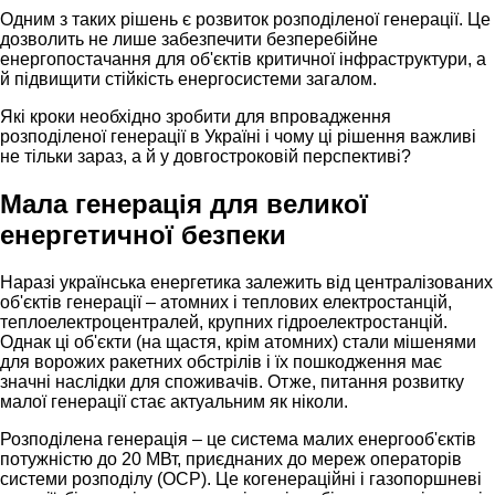
Одним з таких рішень є розвиток розподіленої генерації. Це
дозволить не лише забезпечити безперебійне
енергопостачання для об'єктів критичної інфраструктури, а
й підвищити стійкість енергосистеми загалом.
Які кроки необхідно зробити для впровадження
розподіленої генерації в Україні і чому ці рішення важливі
не тільки зараз, а й у довгостроковій перспективі?
Мала генерація для великої
енергетичної безпеки
Наразі українська енергетика залежить від централізованих
об'єктів генерації – атомних і теплових електростанцій,
теплоелектроцентралей, крупних гідроелектростанцій.
Однак ці об'єкти (на щастя, крім атомних) стали мішенями
для ворожих ракетних обстрілів і їх пошкодження має
значні наслідки для споживачів. Отже, питання розвитку
малої генерації стає актуальним як ніколи.
Розподілена генерація – це система малих енергооб'єктів
потужністю до 20 МВт, приєднаних до мереж операторів
системи розподілу (ОСР). Це когенераційні і газопоршневі