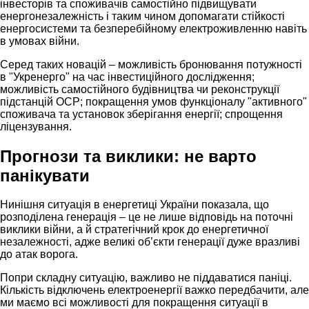
інвесторів та споживачів самостійно підвищувати
енергонезалежність і таким чином допомагати стійкості
енергосистеми та безперебійному електроживленню навіть
в умовах війни.
Серед таких новацій – можливість бронювання потужності
в "Укренерго" на час інвестиційного дослідження;
можливість самостійного будівництва чи реконструкції
підстанцій ОСР; покращення умов функціоналу "активного"
споживача та установок зберігання енергії; спрощення
ліцензування.
Прогнози та виклики: не варто
панікувати
Нинішня ситуація в енергетиці України показала, що
розподілена генерація – це не лише відповідь на поточні
виклики війни, а й стратегічний крок до енергетичної
незалежності, адже великі об’єкти генерації дуже вразливі
до атак ворога.
Попри складну ситуацію, важливо не піддаватися паніці.
Кількість відключень електроенергії важко передбачити, але
ми маємо всі можливості для покращення ситуації в