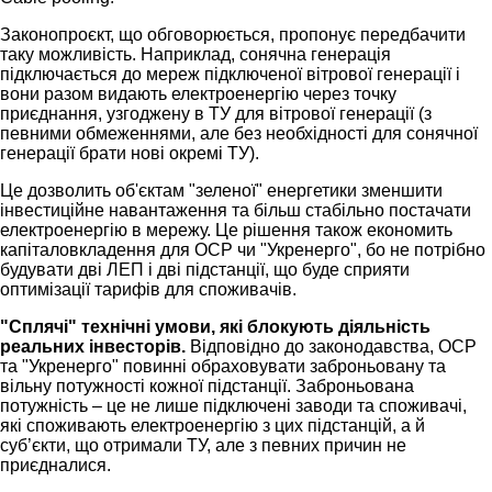
Законопроєкт, що обговорюється, пропонує передбачити
таку можливість. Наприклад, сонячна генерація
підключається до мереж підключеної вітрової генерації і
вони разом видають електроенергію через точку
приєднання, узгоджену в ТУ для вітрової генерації (з
певними обмеженнями, але без необхідності для сонячної
генерації брати нові окремі ТУ).
Це дозволить об'єктам "зеленої" енергетики зменшити
інвестиційне навантаження та більш стабільно постачати
електроенергію в мережу. Це рішення також економить
капіталовкладення для ОСР чи "Укренерго", бо не потрібно
будувати дві ЛЕП і дві підстанції, що буде сприяти
оптимізації тарифів для споживачів.
"Сплячі" технічні умови, які блокують діяльність
реальних інвесторів.
Відповідно до законодавства, ОСР
та "Укренерго" повинні обраховувати заброньовану та
вільну потужності кожної підстанції. Заброньована
потужність – це не лише підключені заводи та споживачі,
які споживають електроенергію з цих підстанцій, а й
суб’єкти, що отримали ТУ, але з певних причин не
приєдналися.