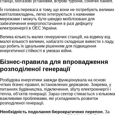
станції, біогазові установки, вітрові турбіни, сонячні панелі.
Їх головна перевага в тому, що вони не потребують великих
капіталовкладень, легко інтегруються з наявними
мережами і можуть бути швидко мобілізовані для
забезпечення енергопостачання в разі дефіциту
електроенергії в ОЕС України.
Велика кількість малих генеруючих станцій, на відміну від
малої кількості великих, набагато складніше вивести з ладу,
що робить їх ідеальним рішенням для підвищення
енергетичної стійкості в умовах війни.
Бізнес-правила для впровадження
розподіленої генерації
Розбудова енергетики завжди функціонувала на основі
чітких бізнес-правил, встановлених державою. Зокрема, у
питаннях будівництва, підключення, збуту електроенергії і
тепла, об’єктів генерації. Зараз сектор стикається з кількома
важливими проблемами, які ускладнюють розвиток
розподіленої генерації.
Необхідність подолання бюрократичних перепон.
За