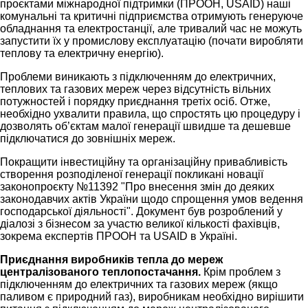
проєктами міжнародної підтримки (ПРООН, USAID) наші
комунальні та критичні підприємства отримують генеруюче
обладнання та електростанції, але тривалий час не можуть
запустити їх у промислову експлуатацію (почати виробляти
теплову та електричну енергію).
Проблеми виникають з підключенням до електричних,
теплових та газових мереж через відсутність вільних
потужностей і порядку приєднання третіх осіб. Отже,
необхідно ухвалити правила, що спростять цю процедуру і
дозволять об’єктам малої генерації швидше та дешевше
підключатися до зовнішніх мереж.
Покращити інвестиційну та організаційну привабливість
створення розподіленої генерації покликані новації
законопроєкту №11392 "Про внесення змін до деяких
законодавчих актів України щодо спрощення умов ведення
господарської діяльності". Документ був розроблений у
діалозі з бізнесом за участю великої кількості фахівців,
зокрема експертів ПРООН та USAID в Україні.
Приєднання виробників тепла до мереж
централізованого теплопостачання.
Крім проблем з
підключенням до електричних та газових мереж (якщо
паливом є природний газ), виробникам необхідно вирішити