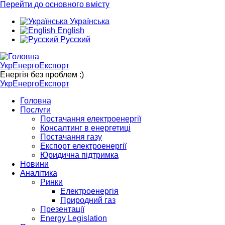
Перейти до основного вмісту
Українська
English
Русский
УкрЕнергоЕкспорт
Енергія без проблем :)
УкрЕнергоЕкспорт
Головна
Послуги
Постачання електроенергії
Консалтинг в енергетиці
Постачання газу
Експорт електроенергії
Юридична підтримка
Новини
Аналітика
Ринки
Електроенергія
Природний газ
Презентації
Energy Legislation