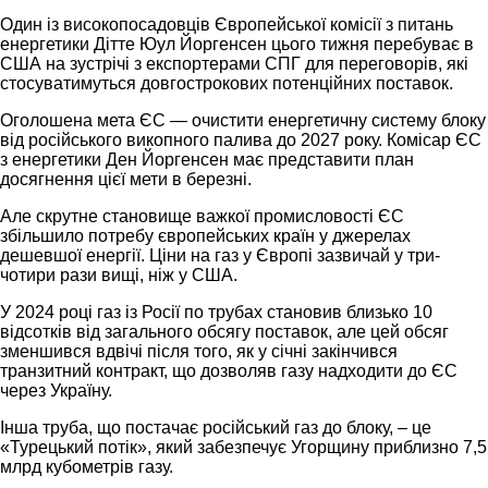
Один із високопосадовців Європейської комісії з питань
енергетики Дітте Юул Йоргенсен цього тижня перебуває в
США на зустрічі з експортерами СПГ для переговорів, які
стосуватимуться довгострокових потенційних поставок.
Оголошена мета ЄС — очистити енергетичну систему блоку
від російського викопного палива до 2027 року. Комісар ЄС
з енергетики Ден Йоргенсен має представити план
досягнення цієї мети в березні.
Але скрутне становище важкої промисловості ЄС
збільшило потребу європейських країн у джерелах
дешевшої енергії. Ціни на газ у Європі зазвичай у три-
чотири рази вищі, ніж у США.
У 2024 році газ із Росії по трубах становив близько 10
відсотків від загального обсягу поставок, але цей обсяг
зменшився вдвічі після того, як у січні закінчився
транзитний контракт, що дозволяв газу надходити до ЄС
через Україну.
Інша труба, що постачає російський газ до блоку, – це
«Турецький потік», який забезпечує Угорщину приблизно 7,5
млрд кубометрів газу.