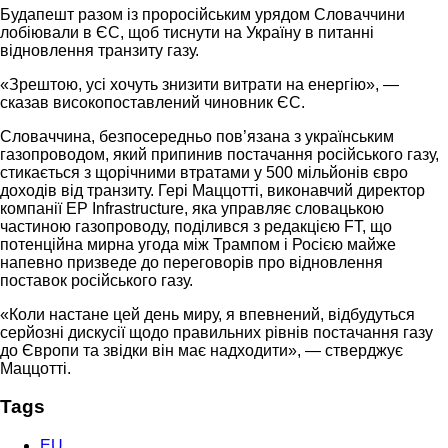
Будапешт разом із проросійським урядом Словаччини
лобіювали в ЄС, щоб тиснути на Україну в питанні
відновлення транзиту газу.
«Зрештою, усі хочуть знизити витрати на енергію», —
сказав високопоставлений чиновник ЄС.
Словаччина, безпосередньо пов’язана з українським
газопроводом, який припинив постачання російського газу,
стикається з щорічними втратами у 500 мільйонів євро
доходів від транзиту. Гері Маццотті, виконавчий директор
компанії EP Infrastructure, яка управляє словацькою
частиною газопроводу, поділився з редакцією FT, що
потенційна мирна угода між Трампом і Росією майже
напевно призведе до переговорів про відновлення
поставок російського газу.
«Коли настане цей день миру, я впевнений, відбудуться
серйозні дискусії щодо правильних рівнів постачання газу
до Європи та звідки він має надходити», — стверджує
Маццотті.
Tags
EU