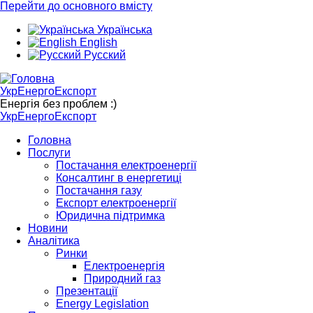
Перейти до основного вмісту
Українська
English
Русский
УкрЕнергоЕкспорт
Енергія без проблем :)
УкрЕнергоЕкспорт
Головна
Послуги
Постачання електроенергії
Консалтинг в енергетиці
Постачання газу
Експорт електроенергії
Юридична підтримка
Новини
Аналітика
Ринки
Електроенергія
Природний газ
Презентації
Energy Legislation