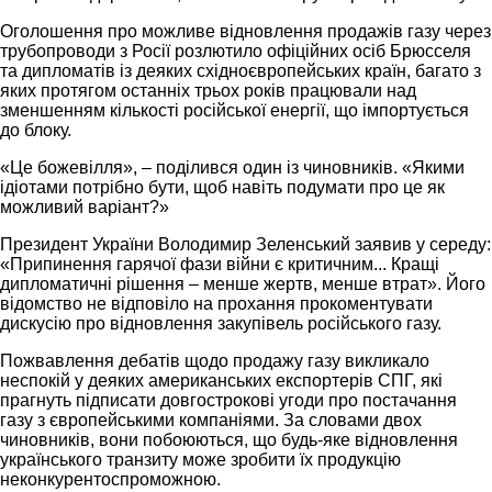
Оголошення про можливе відновлення продажів газу через
трубопроводи з Росії розлютило офіційних осіб Брюсселя
та дипломатів із деяких східноєвропейських країн, багато з
яких протягом останніх трьох років працювали над
зменшенням кількості російської енергії, що імпортується
до блоку.
«Це божевілля», – поділився один із чиновників. «Якими
ідіотами потрібно бути, щоб навіть подумати про це як
можливий варіант?»
Президент України Володимир Зеленський заявив у середу:
«Припинення гарячої фази війни є критичним... Кращі
дипломатичні рішення – менше жертв, менше втрат». Його
відомство не відповіло на прохання прокоментувати
дискусію про відновлення закупівель російського газу.
Пожвавлення дебатів щодо продажу газу викликало
неспокій у деяких американських експортерів СПГ, які
прагнуть підписати довгострокові угоди про постачання
газу з європейськими компаніями. За словами двох
чиновників, вони побоюються, що будь-яке відновлення
українського транзиту може зробити їх продукцію
неконкурентоспроможною.