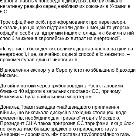
Європи, навіть у попередніх дискусіях, вже викликало
негативну реакцію серед найближчих союзників України в
ЄС.
Троє офіційних осіб, проінформованих про переговори,
сказали, що цю ідею підтримали деякі німецькі та угорські
офіційні особи за підтримки інших столиць, які бачили в ній
спосіб зниження європейських витрат на енергоносії.
«Існує тиск з боку деяких великих держав-членів на ціни на
енергоносії, і це, звичайно, один зі способів їх знизити», –
прокоментував один із чиновників.
Відновлення експорту в Європу істотно збільшило б доходи
Москви.
До війни потоки через трубопроводи з Росії становили
близько 40 відсотків загальних поставок ЄС, причому
Німеччина була найбільшим імпортером.
Дональд Трамп зажадав «найшвидшого припинення
війни», що викликало дискусії в західних столицях щодо
елементів, необхідних для тривалої угоди з Москвою.
Президент США також пригрозив ЄС тарифами, якщо блок
не купуватиме більше зрідженого природного газу з
Америки – дорожчого, ніж поставки трубопровідного газу.