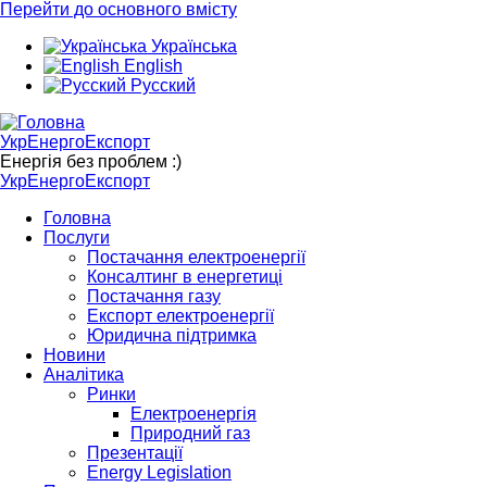
Перейти до основного вмісту
Українська
English
Русский
УкрЕнергоЕкспорт
Енергія без проблем :)
УкрЕнергоЕкспорт
Головна
Послуги
Постачання електроенергії
Консалтинг в енергетиці
Постачання газу
Експорт електроенергії
Юридична підтримка
Новини
Аналітика
Ринки
Електроенергія
Природний газ
Презентації
Energy Legislation