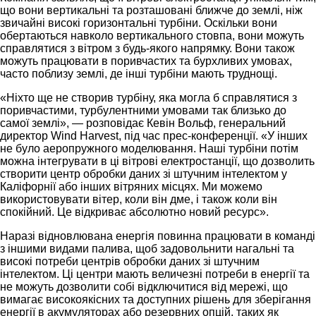
що вони вертикальні та розташовані ближче до землі, ніж
звичайні високі горизонтальні турбіни. Оскільки вони
обертаються навколо вертикального стовпа, вони можуть
справлятися з вітром з будь-якого напрямку. Вони також
можуть працювати в поривчастих та бурхливих умовах,
часто поблизу землі, де інші турбіни мають труднощі.
«Ніхто ще не створив турбіну, яка могла б справлятися з
поривчастими, турбулентними умовами так близько до
самої землі», — розповідає Кевін Вольф, генеральний
директор Wind Harvest, під час прес-конференції. «У інших
не було аеропружного моделювання. Наші турбіни потім
можна інтегрувати в ці вітрові електростанції, що дозволить
створити центр обробки даних зі штучним інтелектом у
Каліфорнії або інших вітряних місцях. Ми можемо
використовувати вітер, коли він дме, і також коли він
спокійний. Це відкриває абсолютно новий ресурс».
Наразі відновлювана енергія повинна працювати в команді
з іншими видами палива, щоб задовольнити нагальні та
високі потреби центрів обробки даних зі штучним
інтелектом. Ці центри мають величезні потреби в енергії та
не можуть дозволити собі відключитися від мережі, що
вимагає високоякісних та доступних рішень для зберігання
енергії в акумуляторах або резервних опцій, таких як