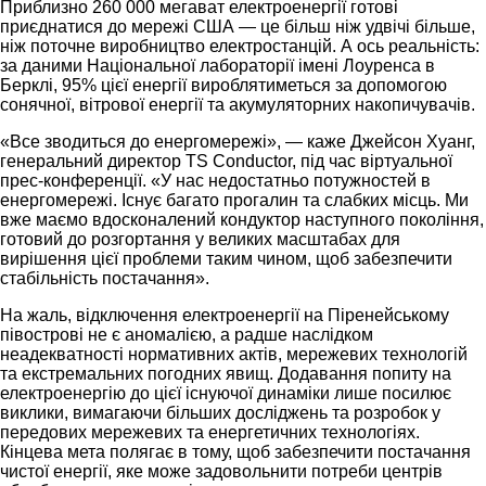
Приблизно 260 000 мегават електроенергії готові
приєднатися до мережі США — це більш ніж удвічі більше,
ніж поточне виробництво електростанцій. А ось реальність:
за даними Національної лабораторії імені Лоуренса в
Берклі, 95% цієї енергії вироблятиметься за допомогою
сонячної, вітрової енергії та акумуляторних накопичувачів.
«Все зводиться до енергомережі», — каже Джейсон Хуанг,
генеральний директор TS Conductor, під час віртуальної
прес-конференції. «У нас недостатньо потужностей в
енергомережі. Існує багато прогалин та слабких місць. Ми
вже маємо вдосконалений кондуктор наступного покоління,
готовий до розгортання у великих масштабах для
вирішення цієї проблеми таким чином, щоб забезпечити
стабільність постачання».
На жаль, відключення електроенергії на Піренейському
півострові не є аномалією, а радше наслідком
неадекватності нормативних актів, мережевих технологій
та екстремальних погодних явищ. Додавання попиту на
електроенергію до цієї існуючої динаміки лише посилює
виклики, вимагаючи більших досліджень та розробок у
передових мережевих та енергетичних технологіях.
Кінцева мета полягає в тому, щоб забезпечити постачання
чистої енергії, яке може задовольнити потреби центрів