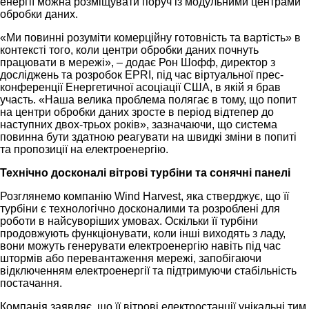
енергії можна розміщувати поруч із модульними центрами
обробки даних.
«Ми повинні розуміти комерційну готовність та вартість» в
контексті того, коли центри обробки даних почнуть
працювати в мережі», – додає Рон Шофф, директор з
досліджень та розробок EPRI, під час віртуальної прес-
конференції Енергетичної асоціації США, в якій я брав
участь. «Наша велика проблема полягає в тому, що попит
на центри обробки даних зросте в період відтепер до
наступних двох-трьох років», зазначаючи, що система
повинна бути здатною реагувати на швидкі зміни в попиті
та пропозиції на електроенергію.
Технічно досконалі вітрові турбіни та сонячні панелі
Розглянемо компанію Wind Harvest, яка стверджує, що її
турбіни є технологічно досконалими та розроблені для
роботи в найсуворіших умовах. Оскільки її турбіни
продовжують функціонувати, коли інші виходять з ладу,
вони можуть генерувати електроенергію навіть під час
штормів або перевантаження мережі, запобігаючи
відключенням електроенергії та підтримуючи стабільність
постачання.
Компанія заявляє, що її вітрові електростанції унікальні тим,