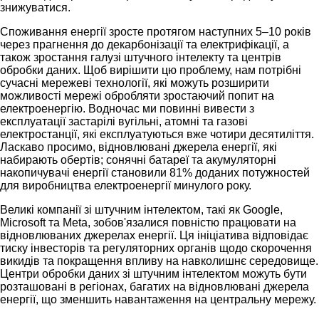
знижуватися.
Споживання енергії зросте протягом наступних 5–10 років
через прагнення до декарбонізації та електрифікації, а
також зростання галузі штучного інтелекту та центрів
обробки даних. Щоб вирішити цю проблему, нам потрібні
сучасні мережеві технології, які можуть розширити
можливості мережі обробляти зростаючий попит на
електроенергію. Водночас ми повинні вивести з
експлуатації застарілі вугільні, атомні та газові
електростанції, які експлуатуються вже чотири десятиліття.
Ласкаво просимо, відновлювані джерела енергії, які
набирають обертів; сонячні батареї та акумуляторні
накопичувачі енергії становили 81% доданих потужностей
для виробництва електроенергії минулого року.
Великі компанії зі штучним інтелектом, такі як Google,
Microsoft та Meta, зобов'язалися повністю працювати на
відновлюваних джерелах енергії. Ця ініціатива відповідає
тиску інвесторів та регуляторних органів щодо скорочення
викидів та покращення впливу на навколишнє середовище.
Центри обробки даних зі штучним інтелектом можуть бути
розташовані в регіонах, багатих на відновлювані джерела
енергії, що зменшить навантаження на центральну мережу.