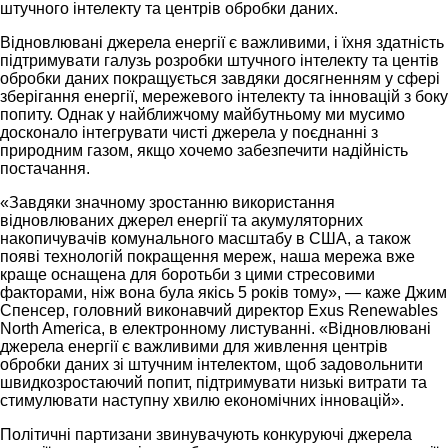
штучного інтелекту та центрів обробки даних.
Відновлювані джерела енергії є важливими, і їхня здатність
підтримувати галузь розробки штучного інтелекту та центів
обробки даних покращується завдяки досягненням у сфері
зберігання енергії, мережевого інтелекту та інновацій з боку
попиту. Однак у найближчому майбутньому ми мусимо
досконало інтегрувати чисті джерела у поєднанні з
природним газом, якщо хочемо забезпечити надійність
постачання.
«Завдяки значному зростанню використання
відновлюваних джерел енергії та акумуляторних
накопичувачів комунального масштабу в США, а також
появі технологій покращення мереж, наша мережа вже
краще оснащена для боротьби з цими стресовими
факторами, ніж вона була якісь 5 років тому», — каже Джим
Спенсер, головний виконавчий директор Exus Renewables
North America, в електронному листуванні. «Відновлювані
джерела енергії є важливими для живлення центрів
обробки даних зі штучним інтелектом, щоб задовольнити
швидкозростаючий попит, підтримувати низькі витрати та
стимулювати наступну хвилю економічних інновацій».
Політичні партизани звинувачують конкуруючі джерела