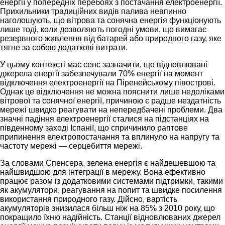
енергії у попередніх перебоях з постачання електроенергії.
Прихильники традиційних видів палива невпинно
наголошують, що вітрова та сонячна енергія функціонують
лише тоді, коли дозволяють погодні умови, що вимагає
резервного живлення від батарей або природного газу, яке
тягне за собою додаткові витрати.
У цьому контексті має сенс зазначити, що відновлювані
джерела енергії забезпечували 70% енергії на момент
відключення електроенергії на Піренейському півострові.
Однак це відключення не можна пояснити лише недоліками
вітрової та сонячної енергії, причиною є радше нездатність
мережі швидко реагувати на непередбачені проблеми. Два
значні падіння електроенергії сталися на підстанціях на
південному заході Іспанії, що спричинило раптове
припинення електропостачання та вплинуло на напругу та
частоту мережі — серцебиття мережі.
За словами Спенсера, зелена енергія є найдешевшою та
найшвидшою для інтеграції в мережу. Вона ефективно
працює разом із додатковими системами підтримки, такими
як акумулятори, реагування на попит та швидкe посилення
використання природного газу. Дійсно, вартість
акумуляторів знизилася більш ніж на 85% з 2010 року, що
покращило їхню надійність. Станції відновлюваних джерел