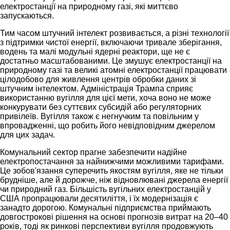
електростанції на природному газі, які миттєво
запускаються.
Тим часом штучний інтелект розвивається, а різні технології
з підтримки чистої енергії, включаючи тривале зберігання,
водень та малі модульні ядерні реактори, ще не є
достатньо масштабованими. Це змушує електростанції на
природному газі та великі атомні електростанції працювати
цілодобово для живлення центрів обробки даних зі
штучним інтелектом. Адміністрація Трампа сприяє
використанню вугілля для цієї мети, хоча воно не може
конкурувати без суттєвих субсидій або регуляторних
привілеїв. Вугілля також є негнучким та повільним у
впровадженні, що робить його невідповідним джерелом
для цих задач.
Комунальний сектор прагне забезпечити надійне
електропостачання за найнижчими можливими тарифами.
Це зобов'язання суперечить якостям вугілля, яке не тільки
брудніше, але й дорожче, ніж відновлювані джерела енергії
чи природний газ. Більшість вугільних електростанцій у
США пропрацювали десятиліття, і їх модернізація є
занадто дорогою. Комунальні підприємства приймають
довгострокові рішення на основі прогнозів витрат на 20–40
років, тоді як ринкові перспективи вугілля продовжують