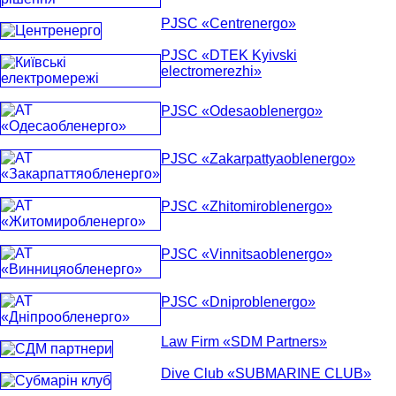
PJSC «Centrenergo»
PJSC «DTEK Kyivski
electromerezhi»
PJSC «Odesaoblenergo»
PJSC «Zakarpattyaoblenergo»
PJSC «Zhitomiroblenergo»
PJSC «Vinnitsaoblenergo»
PJSC «Dniproblenergo»
Law Firm «SDM Partners»
Dive Club «SUBMARINE CLUB»