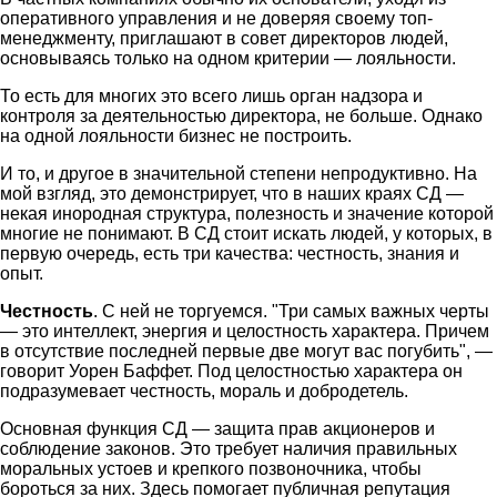
оперативного управления и не доверяя своему топ-
менеджменту, приглашают в совет директоров людей,
основываясь только на одном критерии — лояльности.
То есть для многих это всего лишь орган надзора и
контроля за деятельностью директора, не больше. Однако
на одной лояльности бизнес не построить.
И то, и другое в значительной степени непродуктивно. На
мой взгляд, это демонстрирует, что в наших краях СД —
некая инородная структура, полезность и значение которой
многие не понимают. В СД стоит искать людей, у которых, в
первую очередь, есть три качества: честность, знания и
опыт.
Честность
. С ней не торгуемся. "Три самых важных черты
— это интеллект, энергия и целостность характера. Причем
в отсутствие последней первые две могут вас погубить", —
говорит Уорен Баффет. Под целостностью характера он
подразумевает честность, мораль и добродетель.
Основная функция СД — защита прав акционеров и
соблюдение законов. Это требует наличия правильных
моральных устоев и крепкого позвоночника, чтобы
бороться за них. Здесь помогает публичная репутация