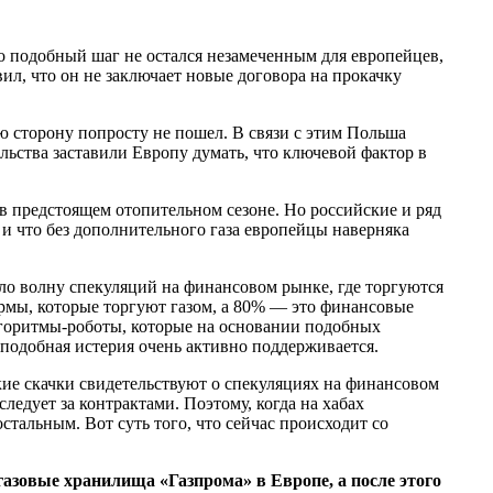
о подобный шаг не остался незамеченным для европейцев,
вил, что он не заключает новые договора на прокачку
ю сторону попросту не пошел. В связи с этим Польша
льства заставили Европу думать, что ключевой фактор в
 в предстоящем отопительном сезоне. Но российские и ряд
и что без дополнительного газа европейцы наверняка
о волну спекуляций на финансовом рынке, где торгуются
рмы, которые торгуют газом, а 80% — это финансовые
лгоритмы-роботы, которые на основании подобных
подобная истерия очень активно поддерживается.
акие скачки свидетельствуют о спекуляциях на финансовом
ледует за контрактами. Поэтому, когда на хабах
стальным. Вот суть того, что сейчас происходит со
азовые хранилища «Газпрома» в Европе, а после этого