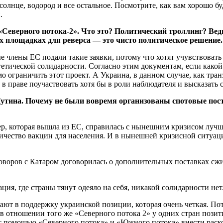
 солнце, водород и все остальное. Посмотрите, как вам хорошо б
.
Северного потока-2». Что это? Политический троллинг? Ведь
их площадках для реверса — это чисто политическое решение
члены ЕС подали такие заявки, потому что хотят учувствовать 
етической солидарности. Согласно этим документам, если какой
мо ограничить этот проект. А Украина, в данном случае, как тр
 праве поучаствовать хотя бы в роли наблюдателя и высказать 
утина. Почему не были вовремя организованы спотовые пост
ер, которая вышла из ЕС, справилась с нынешним кризисом лучш
оличество вакцин для населения. И в нынешней кризисной ситуац
говоров с Катаром договорилась о дополнительных поставках сж
ция, где страны тянут одеяло на себя, никакой солидарности нет
т в поддержку украинской позиции, которая очень четкая. Пото
ы в отношении того же «Северного потока 2» у одних стран пози
: с помощью «Северного потока» и «Южного потока» внести раско