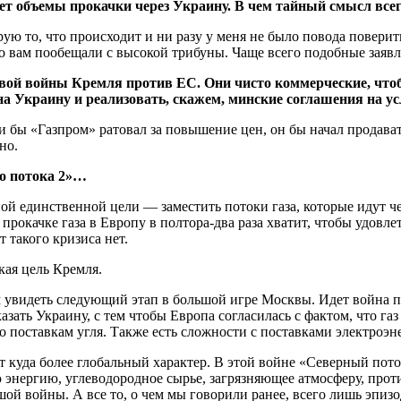
ет объемы прокачки через Украину. В чем тайный смысл всег
ю то, что происходит и ни разу у меня не было повода поверит
 что вам пообещали с высокой трибуны. Чаще всего подобные заяв
овой войны Кремля против ЕС. Они чисто коммерческие, что
а Украину и реализовать, скажем, минские соглашения на ус
 бы «Газпром» ратовал за повышение цен, он бы начал продава
но.
о потока 2»…
 единственной цели — заместить потоки газа, которые идут че
прокачке газа в Европу в полтора-два раза хватит, чтобы удовл
 такого кризиса нет.
кая цель Кремля.
 увидеть следующий этап в большой игре Москвы. Идет война п
ать Украину, с тем чтобы Европа согласилась с фактом, что га
о поставкам угля. Также есть сложности с поставками электроэ
т куда более глобальный характер. В этой войне «Северный пот
 энергию, углеводородное сырье, загрязняющее атмосферу, проти
ой войны. А все то, о чем мы говорили ранее, всего лишь эпизо