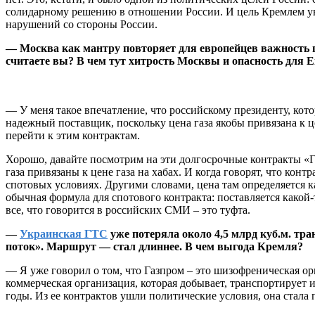
солидарному решению в отношении России. И цель Кремлем увы
нарушений со стороны России.
— Москва как мантру повторяет для европейцев важность пе
считаете вы? В чем тут хитрость Москвы и опасность для 
— У меня такое впечатление, что российскому президенту, кото
надежный поставщик, поскольку цена газа якобы привязана к 
перейти к этим контрактам.
Хорошо, давайте посмотрим на эти долгосрочные контракты «Га
газа привязаны к цене газа на хабах. И когда говорят, что ко
спотовых условиях. Другими словами, цена там определяется ка
обычная формула для спотового контракта: поставляется какой-
все, что говорится в российских СМИ – это туфта.
—
Украинская ГТС
уже потеряла около 4,5 млрд куб.м. тра
поток». Маршрут — стал длиннее. В чем выгода Кремля?
— Я уже говорил о том, что Газпром – это шизофреническая ор
коммерческая организация, которая добывает, транспортирует и
годы. Из ее контрактов ушли политические условия, она стала