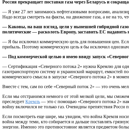
Россия прекращает поставки газа через Беларусь и сокраща
— Я уже 27 лет занимаюсь нефтегазовыми вопросами, анализиру
Надо всегда смотреть на факты, на движение газа, а не на то,
— Каковы, на ваш взгляд, цели у нынешней гибридной газ
политические — расколоть Европу, заставить ЕС надавить н
— Я бы исключил коммерческую цель для повышения цен. Если
прибыль. Поэтому коммерческую цель я бы исключил однознач
— Под коммерческой целью я имею ввиду запуск «Северног
— Сертификация «Северного потока 2» нужна Кремлю для одной
газотранспортную систему и украинский маршрут, емкостей по 
коммерческого смысла в запуске «Северного потока 2» в момент
Вместе с тем, сам по себе «Северный поток 2» — это очень мел
Если мы отстранимся немного от этой мелкой цели, мы сможем
преследует
Кремль
— это с помощью «Северного потока 2» наказ
войну включился не только газ. Очевидны препятствия Росси п
Если посмотреть еще шире, мы увидим, что война Кремля носи
война между теми, кто собирается и дальше поставлять грязную
энергии. Именно это противостояние является предметом больш