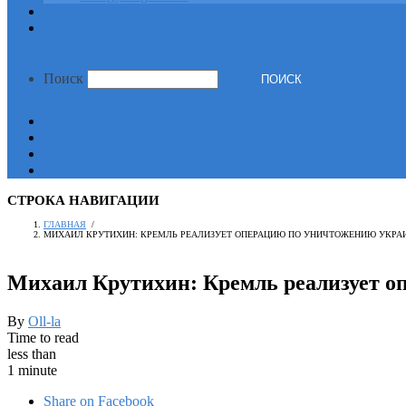
Партнеры
Контакты
Поиск
mail
whatsapp
telegram
facebook
СТРОКА НАВИГАЦИИ
ГЛАВНАЯ
/
МИХАИЛ КРУТИХИН: КРЕМЛЬ РЕАЛИЗУЕТ ОПЕРАЦИЮ ПО УНИЧТОЖЕНИЮ УКРА
Михаил Крутихин: Кремль реализует о
By
Oll-la
Time to read
less than
1 minute
Share on Facebook