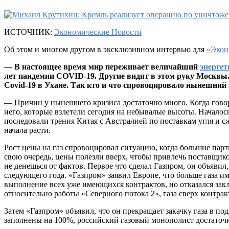
ИСТОЧНИК:
Экономические Новости
Об этом и многом другом в эксклюзивном интервью для
«Экон
— В настоящее время мир переживает величайший
энергет
лет пандемии COVID-19. Другие видят в этом руку Москвы.
Covid-19 в Ухане. Так кто и что спровоцировало нынешний
— Причин у нынешнего кризиса достаточно много. Когда говорят
него, которые взлетели сегодня на небывалые высоты. Началос
последовали трения Китая с Австралией по поставкам угля и с
начала расти.
Рост цены на газ спровоцировал ситуацию, когда большие парт
свою очередь, цены полезли вверх, чтобы привлечь поставщико
не денешься от фактов. Первое что сделал Газпром, он объявил
следующего года. «Газпром» заявил Европе, что больше газа и
выполнение всех уже имеющихся контрактов, но отказался зак
относительно работы «Северного потока 2», газа сверх контракт
Затем «Газпром» объявил, что он прекращает закачку газа в п
заполнены на 100%, российский газовый монополист достаточно