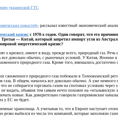
омических новостей»
рассказал известный экономический анали
ический кризис
с 1970-х годов. Одни говорят, что его причи
 Третьи — Китай, который запретил импорт угля из Австрали
 мировой энергетический кризис?
 о кризисе, имеют в виду, прежде всего, природный газ. Речь ид
ь все довольно обычно, с рыночных условий. У Китая, Японии и
жиженного природного газа. Кроме того, вмешались достаточно с
ии сжиженного природного газа побежали в Тихоокеанский регио
в газа. В общем, началось все довольно обычно. А уже немного 
, что не собирается торговать газом на спотовых условиях через
м не видать, объявив тем самым нечто похожее на «итальянскую 
лючать новые. Как доверительно говорили газпромовские началь
а у ЕС не будет.
одземные хранилища. А учитывая то, что в Европе наступает ото
 резко выбился из числа тех компаний, которые заполняли газо