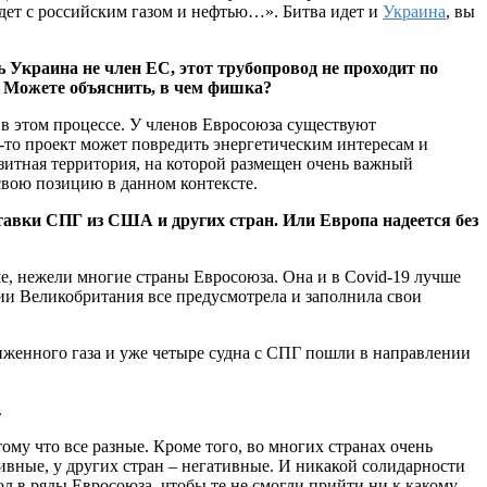
удет с российским газом и нефтью…». Битва идет и
Украина
, вы
 Украина не член ЕС, этот трубопровод не проходит по
. Можете объяснить, в чем фишка?
в этом процессе. У членов Евросоюза существуют
-то проект может повредить энергетическим интересам и
анзитная территория, на которой размещен очень важный
свою позицию в данном контексте.
авки СПГ из США и других стран. Или Европа надеется без
е, нежели многие страны Евросоюза. Она и в Covid-19 лучше
ии Великобритания все предусмотрела и заполнила свои
иженного газа и уже четыре судна с СПГ пошли в направлении
.
му что все разные. Кроме того, во многих странах очень
тивные, у других стран – негативные. И никакой солидарности
л в ряды Евросоюза, чтобы те не смогли прийти ни к какому