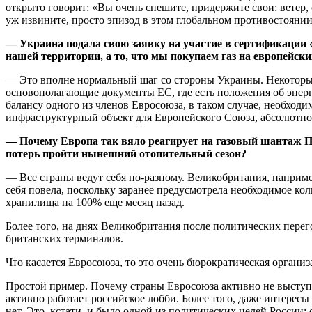
открыто говорит: «Вы очень спешите, придержите свои: ветер,
уж извините, просто эпизод в этом глобальном противостоянии
— Украина подала свою заявку на участие в сертификации «
нашей территории, а то, что мы покупаем газ на европейск
— Это вполне нормальный шаг со стороны Украины. Некоторые 
основополагающие документы ЕС, где есть положения об энерг
балансу одного из членов Евросоюза, в таком случае, необходи
инфраструктурный объект для Европейского Союза, абсолютно в
— Почему Европа так вяло реагирует на газовый шантаж П
потерь пройти нынешний отопительный сезон?
— Все страны ведут себя по-разному. Великобритания, наприм
себя повела, поскольку заранее предусмотрела необходимое к
хранилища на 100% еще месяц назад.
Более того, на днях Великобритания после политических пере
британских терминалов.
Что касается Евросоюза, то это очень бюрократическая организа
Простой пример. Почему страны Евросоюза активно не выступаю
активно работает российское лобби. Более того, даже интерес
нет. Это, кстати, и было одной из политических целей России