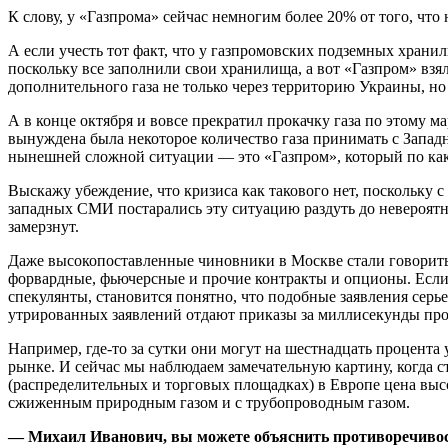
К слову, у «Газпрома» сейчас немногим более 20% от того, что
А если учесть тот факт, что у газпромовских подземных хран
поскольку все заполнили свои хранилища, а вот «Газпром» взял
дополнительного газа не только через территорию Украины, н
А в конце октября и вовсе прекратил прокачку газа по этому 
вынуждена была некоторое количество газа принимать с Западно
нынешней сложной ситуации — это «Газпром», который по как
Выскажу убеждение, что кризиса как такового нет, поскольку с
западных СМИ постарались эту ситуацию раздуть до невероятны
замерзнут.
Даже высокопоставленные чиновники в Москве стали говорить
форвардные, фьючерсные и прочие контракты и опционы. Если 
спекулянты, становится понятно, что подобные заявления сер
утрированных заявлений отдают приказы за миллисекунды прод
Например, где-то за сутки они могут на шестнадцать процента 
рынке. И сейчас мы наблюдаем замечательную картину, когда сто
(распределительных и торговых площадках) в Европе цена высок
сжиженным природным газом и с трубопроводным газом.
— Михаил Иванович, вы можете объяснить противоречивость