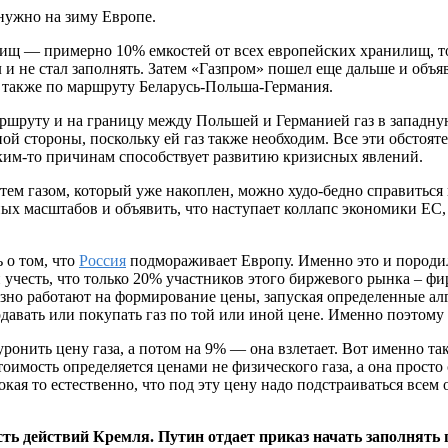
 нужно на зиму Европе.
илищ — примерно 10% емкостей от всех европейских хранилищ, т
 и не стал заполнять. Затем «Газпром» пошел еще дальше и объя
о также по маршруту Беларусь-Польша-Германия.
маршруту и на границу между Польшей и Германией газ в западну
й стороны, поскольку ей газ также необходим. Все эти обстояте
им-то причинам способствует развитию кризисных явлений.
 тем газом, который уже накоплен, можно худо-бедно справиться
х масштабов и объявить, что наступает коллапс экономики ЕС, 
 о том, что
Россия
подмораживает Европу. Именно это и породил
учесть, что только 20% участников этого биржевого рынка – фи
ьезно работают на формирование цены, запуская определенные а
авать или покупать газ по той или иной цене. Именно поэтому 
уронить цену газа, а потом на 9% — она взлетает. Вот именно т
имость определяется ценами не физического газа, а она просто с
ая то естественно, что под эту цену надо подстраиваться всем о
 действий Кремля. Путин отдает приказ начать заполнять г