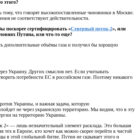
о этого?
ь тому, что говорят высокопоставленные чиновники в Москве.
ления не соответствуют действительности.
бы поскорее сертифицировать «
Северный поток-2
», или
ловиях Путина, или что-то еще?
ть дополнительные объёмы газа и получил бы хорошую
рез Украину. Других смыслов нет. Если учитывать
етворить потребности ЕС в российском газе. Поэтому никакого
ротив Украины, и важная задача, которую
з пойдет не через украинскую территорию. Мы видим, что в эту
нергии на территорию Украины.
ок 2» — лишь незначительный элемент расклада. Это большая
в тех в Европе, кто хочет как можно скорее перейти к чистой
ды в этой глобальной битве. Путин не скрывает этого и