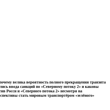
 почему велика вероятность полного прекращения транзита
ились ввода санкций по «Северному потоку 2» и каковы
ив Росси и «Северного потока 2» несмотря на
ерспективы стать мировым транспортёром «зелёного»