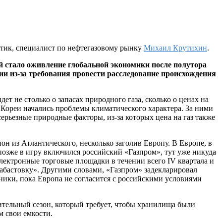
тик, специалист по нефтегазовому рынку
Михаил Крутихин
.
ной стало оживление глобальной экономики после полутора
и из-за требования провести расследование происхождения
ет не столько о запасах природного газа, сколько о ценах на
 Кореи начались проблемы климатического характера. За ними
ерьезные природные факторы, из-за которых цена на газ также
н из Атлантического, несколько заголив Европу. В Европе, в
позже в игру включился российский «Газпром», тут уже никуда
 электронные торговые площадки в течении всего IV квартала и
забастовку». Другими словами, «Газпром» задекларировал
ники, пока Европа не согласится с российскими условиями
пительный сезон, который требует, чтобы хранилища были
м свои емкости.