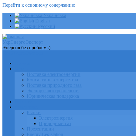
Перейти к основному содержанию
Українська
English
Русский
УкрЭнергоЭкспорт
Энергия без проблем :)
УкрЭнергоЭкспорт
Главная
Услуги
Поставка електроенергии
Консалтинг в энергетике
Поставка природного газа
Экспорт электроэнергии
Юридическая поддержка
Новости
Аналитика
Рынки
Электроэнергия
Природный газ
Презентации
Energy Legislation