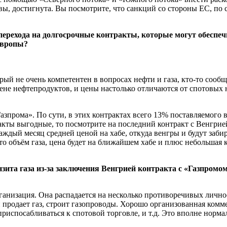
, достигнута. Вы посмотрите, что санкций со стороны ЕС, по су
рехода на долгосрочные контракты, которые могут обеспечит
Европы?
рый не очень компетентен в вопросах нефти и газа, кто-то сооб
цене нефтепродуктов, и цены настолько отличаются от спотовых
зпрома». По сути, в этих контрактах всего 13% поставляемого в
нтракты выгодные, то посмотрите на последний контракт с Венгри
ждый месяц средней ценой на хабе, откуда венгры и будут забира
то объём газа, цена будет на ближайшем хабе и плюс небольшая 
нзита газа из-за заключения Венгрией контракта с «Газпромо
ганизация. Она распадается на несколько противоречивых личнос
 продает газ, строит газопроводы. Хорошо организованная комме
 приспосабливаться к спотовой торговле, и т.д. Это вполне норм