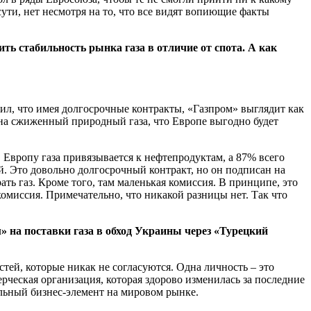
ти, нет несмотря на то, что все видят вопиющие факты
ь стабильность рынка газа в отличие от спота. А как
щил, что имея долгосрочные контракты, «Газпром» выглядит как
 на сжиженный природный газа, что Европе выгодно будет
 Европу газа привязывается к нефтепродуктам, а 87% всего
ей. Это довольно долгосрочный контракт, но он подписан на
ть газ. Кроме того, там маленькая комиссия. В принципе, это
комиссия. Примечательно, что никакой разницы нет. Так что
м» на поставки газа в обход Украины через «Турецкий
тей, которые никак не согласуются. Одна личность – это
рческая организация, которая здорово изменилась за последние
альный бизнес-элемент на мировом рынке.