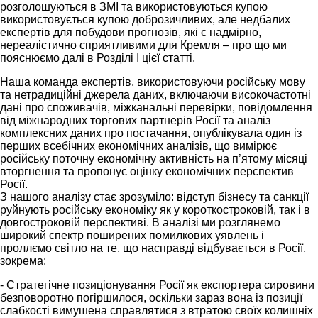
розголошуються в ЗМІ та використовуються купою
використовується купою доброзичливих, але недбалих
експертів для побудови прогнозів, які є надмірно,
нереалістично сприятливими для Кремля – про що ми
пояснюємо далі в Розділі I цієї статті.
Наша команда експертів, використовуючи російську мову
та нетрадиційні джерела даних, включаючи високочастотні
дані про споживачів, міжканальні перевірки, повідомлення
від міжнародних торгових партнерів Росії та аналіз
комплексних даних про постачання, опублікувала один із
перших всебічних економічних аналізів, що вимірює
російську поточну економічну активність на п’ятому місяці
вторгнення та пропонує оцінку економічних перспектив
Росії.
З нашого аналізу стає зрозуміло: відступ бізнесу та санкції
руйнують російську економіку як у короткостроковій, так і в
довгостроковій перспективі. В аналізі ми розглянемо
широкий спектр поширених помилкових уявлень і
проллємо світло на те, що насправді відбувається в Росії,
зокрема:
- Стратегічне позиціонування Росії як експортера сировини
безповоротно погіршилося, оскільки зараз вона із позиції
слабкості вимушена справлятися з втратою своїх колишніх