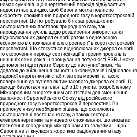
немає сумнівів, що енергетичний перехід відбувається
недостатньо швидко, щоб Європа могла повністю
скоротити споживання природного газу в короткостроковій
перспективі. Це потребувало б як запровадження
альтернативних поставок природного газу, так і
нарощування зусиль щодо розширення використання
відновлюваних джерел енергії разом з одночасною
економією в споживанні електроенергії в короткостроковій
перспективі. Що стосується відновлюваних джерел енергії,
то скорочення періоду сертифікації вітрових проектів із
нинішніх семи років і нарощування потужності FSRU може
допомогти підготувати Європу до наступної зими. На
додаток до збільшення ємності накопичувачів і відновлення
ядерної енергетики як стабілізатора мережі, а також
повернення до вугілля як тимчасового джерела енергії. Ці
заходи базуються на плані дій з 10 пунктів, розробленому
Міжнародним енергетичним агентством для зменшення
залежності Європейського Союзу від російського
природного газу в короткостроковій перспективі. Він
пропонує низку необхідних рішень, що охоплюють
альтернативні постачання газу, а також сектори
електроенергетики та кінцевого споживання, що вимагає
посилення координації між країнами та галузями – щоб
Європа не зіткнулася з жорстким раціонуванням газу
наступної зими.