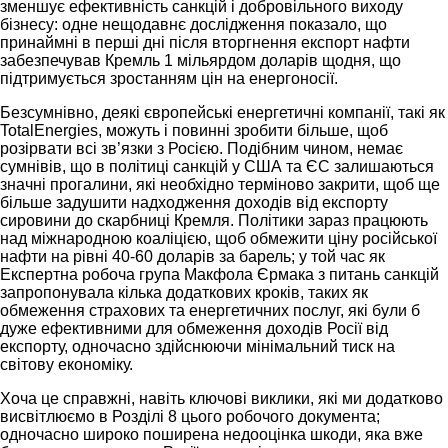
зменшує ефективність санкцій і добровільного виходу
бізнесу: одне нещодавнє дослідження показало, що
принаймні в перші дні після вторгнення експорт нафти
забезпечував Кремль 1 мільярдом доларів щодня, що
підтримується зростанням цін на енергоносії.
Безсумнівно, деякі європейські енергетичні компанії, такі як
TotalEnergies, можуть і повинні зробити більше, щоб
розірвати всі зв’язки з Росією. Подібним чином, немає
сумнівів, що в політиці санкцій у США та ЄС залишаються
значні прогалини, які необхідно терміново закрити, щоб ще
більше задушити надходження доходів від експорту
сировини до скарбниці Кремля. Політики зараз працюють
над міжнародною коаліцією, щоб обмежити ціну російської
нафти на рівні 40-60 доларів за барель; у той час як
Експертна робоча група Макфола Єрмака з питань санкцій
запропонувала кілька додаткових кроків, таких як
обмеження страхових та енергетичних послуг, які були б
дуже ефективними для обмеження доходів Росії від
експорту, одночасно здійснюючи мінімальний тиск на
світову економіку.
Хоча це справжні, навіть ключові виклики, які ми додатково
висвітлюємо в Розділі 8 цього робочого документа;
одночасно широко поширена недооцінка шкоди, яка вже