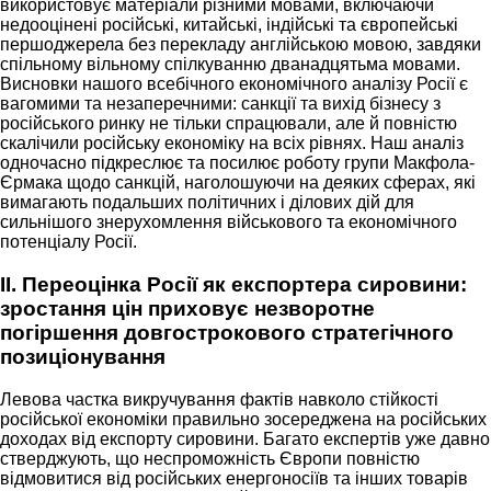
використовує матеріали різними мовами, включаючи
недооцінені російські, китайські, індійські та європейські
першоджерела без перекладу англійською мовою, завдяки
спільному вільному спілкуванню дванадцятьма мовами.
Висновки нашого всебічного економічного аналізу Росії є
вагомими та незаперечними: санкції та вихід бізнесу з
російського ринку не тільки спрацювали, але й повністю
скалічили російську економіку на всіх рівнях. Наш аналіз
одночасно підкреслює та посилює роботу групи Макфола-
Єрмака щодо санкцій, наголошуючи на деяких сферах, які
вимагають подальших політичних і ділових дій для
сильнішого знерухомлення військового та економічного
потенціалу Росії.
II. Переоцінка Росії як експортера сировини:
зростання цін приховує незворотне
погіршення довгострокового стратегічного
позиціонування
Левова частка викручування фактів навколо стійкості
російської економіки правильно зосереджена на російських
доходах від експорту сировини. Багато експертів уже давно
стверджують, що неспроможність Європи повністю
відмовитися від російських енергоносіїв та інших товарів