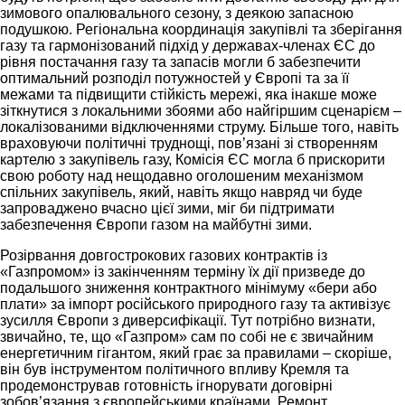
зимового опалювального сезону, з деякою запасною
подушкою. Регіональна координація закупівлі та зберігання
газу та гармонізований підхід у державах-членах ЄС до
рівня постачання газу та запасів могли б забезпечити
оптимальний розподіл потужностей у Європі та за її
межами та підвищити стійкість мережі, яка інакше може
зіткнутися з локальними збоями або найгіршим сценарієм –
локалізованими відключеннями струму. Більше того, навіть
враховуючи політичні труднощі, пов’язані зі створенням
картелю з закупівель газу, Комісія ЄС могла б прискорити
свою роботу над нещодавно оголошеним механізмом
спільних закупівель, який, навіть якщо навряд чи буде
запроваджено вчасно цієї зими, міг би підтримати
забезпечення Європи газом на майбутні зими.
Розірвання довгострокових газових контрактів із
«Газпромом» із закінченням терміну їх дії призведе до
подальшого зниження контрактного мінімуму «бери або
плати» за імпорт російського природного газу та активізує
зусилля Європи з диверсифікації. Тут потрібно визнати,
звичайно, те, що «Газпром» сам по собі не є звичайним
енергетичним гігантом, який грає за правилами – скоріше,
він був інструментом політичного впливу Кремля та
продемонстрував готовність ігнорувати договірні
зобов’язання з європейськими країнами. Ремонт