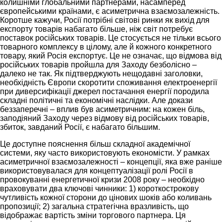
колишніми глобальними партнерами, насамперед
європейськими країнами, є асиметрична взаємозалежність.
Коротше кажучи, Росії потрібні світові ринки як вихід для
експорту товарів набагато більше, ніж світ потребує
поставок російських товарів. Це стосується не тільки всього
товарного комплексу в цілому, але й кожного конкретного
товару, який Росія експортує. Це не означає, що відмова від
російських товарів пройшла для Заходу безболісно –
далеко не так. Як підтверджують нещодавні заголовки,
необхідність Європи скоротити споживання електроенергії
при диверсифікації джерел постачання енергії породила
складні політичні та економічні наслідки. Але докази
беззаперечні – вплив був асиметричним: на кожен біль,
заподіяний Заходу через відмову від російських товарів,
збиток, завданий Росії, є набагато більшим.
Це доступне пояснення більш складної академічної
системи, яку часто використовують економісти. У рамках
асиметричної взаємозалежності – концепції, яка вже раніше
використовувалася для концептуалізації ролі Росії в
провокуванні енергетичної кризи 2008 року – необхідно
враховувати два ключові чинники: 1) короткострокову
чутливість кожної сторони до цінових шоків або коливань
пропозиції; 2) загальна стратегічна вразливість, що
відображає вартість зміни торгового партнера. Ця