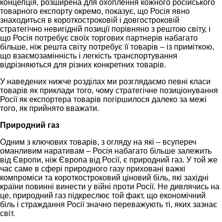
концепція, розширена для охоплення кожного російського
товарного експорту окремо, показує, що Росія явно
знаходиться в короткостроковій і довгостроковій
стратегічно невигідній позиції порівняно з рештою світу, і
що Росія потребує своїх торгових партнерів набагато
більше, ніж решта світу потребує її товарів – із приміткою,
що взаємозамінність і легкість транспортування
відрізняються для різних конкретних товарів.
У наведених нижче розділах ми розглядаємо певні класи
товарів як приклади того, чому стратегічне позиціонування
Росії як експортера товарів погіршилося далеко за межі
того, як прийнято вважати.
Природний газ
Одним з ключових товарів, з огляду на які – всупереч
оманливим наративам – Росія набагато більше залежить
від Європи, ніж Європа від Росії, є природний газ. У той же
час саме в сфері природного газу приховані важкі
компроміси та короткостроковий ціновий біль, які західні
країни повинні винести у війні проти Росії. Не дивлячись на
це, природний газ підкреслює той факт, що економічний
біль і страждання Росії значно переважують ті, яких зазнає
світ.