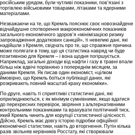
російським урядом, були чутливі показники, пов’язані з
торгівлею військовими товарами, літаками та ядерними
матеріалами.
Незважаючи на те, що Кремль пояснює своє новознайдене
відчайдушне спотворення макроекономічних показників
загального економічного здоров’я «мінімізацією ризику
запровадження додаткових санкцій», ті невеликі дані, які
надійшли з Кремля, свідчать про те, що справжня причина
може полягати в тому, що ця статистика навряд чи буде
позитивною для Кремля – і вона щодня погіршується.
Наприклад, загальні доходи від нафти і газу в травні впали
більш ніж вдвічі порівняно з попереднім місяцем, за
даними Кремля. Як писав один економіст, «цілком
ймовірно, що Кремль боїться публікації даних, які
розкривають повний масштаб краху економіки».
По-друге, навіть ті сприятливі статистичні дані, які
оприлюднюються, є як мінімум сумнівними, якщо вдатися
до перехресних перевірок, звіряння з альтернативними
контрольними показниками та врахувати політичний тиск,
який Кремль чинить для корупції статистичної цілісності.
Дійсно, Кремль має довгу історію підробки офіційної
економічної статистики, навіть до вторгнення. Путін кілька
разів звільняв керівників Росстату, які створювали