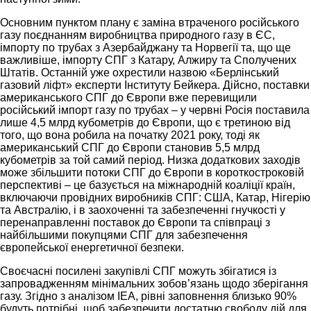
Основним пунктом плану є заміна втраченого російського
газу поєднанням виробництва природного газу в ЄС,
імпорту по трубах з Азербайджану та Норвегії та, що ще
важливіше, імпорту СПГ з Катару, Алжиру та Сполучених
Штатів. Останній уже охрестили назвою «Берлінський
газовий ліфт» експерти Інституту Бейкера. Дійсно, поставки
американського СПГ до Європи вже перевищили
російський імпорт газу по трубах – у червні Росія поставила
лише 4,5 млрд кубометрів до Європи, що є третиною від
того, що вона робила на початку 2021 року, тоді як
американський СПГ до Європи становив 5,5 млрд
кубометрів за той самий період. Низка додаткових заходів
може збільшити потоки СПГ до Європи в короткостроковій
перспективі – це базується на міжнародній коаліції країн,
включаючи провідних виробників СПГ: США, Катар, Нігерію
та Австралію, і в заохоченні та забезпеченні гнучкості у
перенаправленні поставок до Європи та співпраці з
найбільшими покупцями СПГ для забезпечення
європейської енергетичної безпеки.
Своєчасні посилені закупівлі СПГ можуть збігатися із
запровадженням мінімальних зобов’язань щодо зберігання
газу. Згідно з аналізом IEA, рівні заповнення близько 90%
будуть потрібні, щоб забезпечити достатню свободу дій для