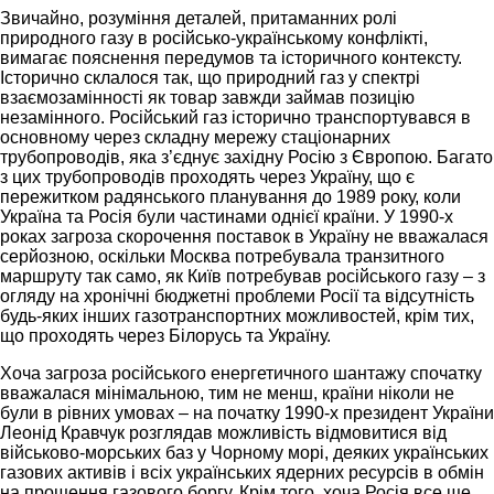
Звичайно, розуміння деталей, притаманних ролі
природного газу в російсько-українському конфлікті,
вимагає пояснення передумов та історичного контексту.
Історично склалося так, що природний газ у спектрі
взаємозамінності як товар завжди займав позицію
незамінного. Російський газ історично транспортувався в
основному через складну мережу стаціонарних
трубопроводів, яка з’єднує західну Росію з Європою. Багато
з цих трубопроводів проходять через Україну, що є
пережитком радянського планування до 1989 року, коли
Україна та Росія були частинами однієї країни. У 1990-х
роках загроза скорочення поставок в Україну не вважалася
серйозною, оскільки Москва потребувала транзитного
маршруту так само, як Київ потребував російського газу – з
огляду на хронічні бюджетні проблеми Росії та відсутність
будь-яких інших газотранспортних можливостей, крім тих,
що проходять через Білорусь та Україну.
Хоча загроза російського енергетичного шантажу спочатку
вважалася мінімальною, тим не менш, країни ніколи не
були в рівних умовах – на початку 1990-х президент України
Леонід Кравчук розглядав можливість відмовитися від
військово-морських баз у Чорному морі, деяких українських
газових активів і всіх українських ядерних ресурсів в обмін
на прощення газового боргу. Крім того, хоча Росія все ще