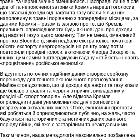
травні та червні значно зменшилися. Насправді лише після
довгої та непоясненої затримки Кремль нарешті оголосив,
що загальні доходи від нафти та газу впали більш ніж
наполовину в травні порівняно з попередніми місяцями, за
даними Кремля – разом із заявою про те, що Кремль
припинить оприлюднювати будь-які нові дані про доходи
від нафти і газу з цього моменту. Тим не менш, оманливий
прогноз Bloomberg, який недбало екстраполює початкові
обсяги експорту енергоресурсів на решту року, потім
повторили провідні голоси, включаючи Фаріда Захарію та
інших, цим самим підтверджуючи гадану «стійкість» і навіть
«процвітання» російської економіки.
Відсутність поточних надійних даних створює серйозну
перешкоду для точного економічного прогнозування.
Майже стовідсотково, що ці доходи від нафти та газу впали
ще більше з травня та червня з причин, викладених у
розділі «Експорт товарів». Але відмова Кремля
оприлюднити дані унеможливлює для прогнозистів
розрахунок актуальних чисел. Отже, економічні прогнози,
які робляться й оприлюднюються публічно, на жаль, часто
базуються на історичних статистичних даних раннього
періоду війни, які вже є застарілими та неактуальними.
Таким чином, наша методологія максимально позбавлена