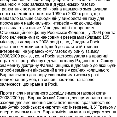
значною мірою залежала від українських газових
транзитних потужностей, країна навмисно зменшувала
свою залежність протягом 1990-х і 2000-х років, що
надавало більше свободи дій у використанні газу для
просування національних інтересів – як докладніше
розглядається нижче. У поєднанні зі створенням
Стабілізаційного фонду Російської Федерації у 2004 році та
його величезними фінансовими резервами (близько 155
мільярдів доларів у 2008 році) ці події надали Росії
достатньо можливостей, щоб дозволити їй тривалі
інтервенції на українському газовому ринку взимку
2008/2009 років. , коли Росія застосовувала на практиці
стратегію, розроблену під час розпаду Радянського Союзу –
знамениту доктрину Фаліна Квіцінкі, відповідно до якої були
спроби замінити військовий вплив у країнах колишнього
Варшавського договору економічним тиском у разі
невиконання умов, на основі нафтової та газової
залежності цих країн від Росії.
Проте після негативного досвіду зимової газової кризи
2008/2009 рр. Європейський Союз цілеспрямовано вжив
заходів для зменшення своєї потенційної вразливості до
майбутніх російських енергетичних інтервенцій. У Третьому
енергетичному пакеті Єврокомісія вимагала відокремлення
мережі передачі від інтегрованих енергетичних компаній,