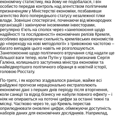
економічну статистику, яка йому не подобалася, і він
особисто передав контроль над агентством політичним
призначенцям у Міністерстві економіки, позбавивши
агентство його попереднього статусу незалежної гілки
влади. Зовнішні спостерігачі, починаючи від міжнародних
організацій і закінчуючи іноземними інвесторами,
регулярно б’ють на сполох через «занепокоєння щодо
надійності та послідовності» економічних релізів Кремля,
особливо враховуючи схильність кремлівських економістів
до «переходу на нові методології» з тривожною частотою –
багато випадків цього навіть не розголошуються.
Занепокоєнню щодо політичного втручання слід надати ще
більшої ваги тепер, коли Путін у травні призначив Сергія
Галкіна, колишнього заступника міністра економіки та
найвідвертішого політичного обранця в новітній історії,
головою Росстату.
По-третє, і як коротко згадувалося раніше, майже всі
райдужні прогнози нераціонально екстраполюють
економічні дані з перших днів періоду після вторгнення,
коли санкції та відхід бізнесу не набули повного ефекту – і
ніяк не опираються на поточні цифри за останні тижні та
місяці. Частково через те, що Кремль перестав
оприлюднювати оновлені цифри, обмежуючи доступність
наборів даних для економічних дослідників. Наприклад,