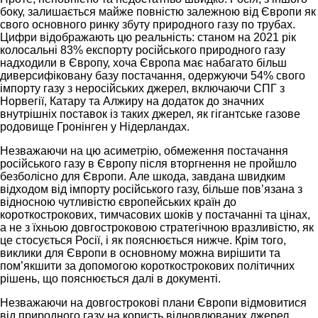
боку, залишається майже повністю залежною від Європи як
свого основного ринку збуту природного газу по трубах.
Цифри відображають цю реальність: станом на 2021 рік
колосальні 83% експорту російського природного газу
надходили в Європу, хоча Європа має набагато більш
диверсифіковану базу постачання, одержуючи 54% свого
імпорту газу з неросійських джерел, включаючи СПГ з
Норвегії, Катару та Алжиру на додаток до значних
внутрішніх поставок із таких джерел, як гігантське газове
родовище Гронінген у Нідерландах.
Незважаючи на цю асиметрію, обмеження постачання
російського газу в Європу після вторгнення не пройшло
безболісно для Європи. Але шкода, завдана швидким
відходом від імпорту російського газу, більше пов’язана з
відносною чутливістю європейських країн до
короткострокових, тимчасових шоків у постачанні та цінах,
а не з їхньою довгостроковою стратегічною вразливістю, як
це стосується Росії, і як пояснюється нижче. Крім того,
виклики для Європи в основному можна вирішити та
пом’якшити за допомогою короткострокових політичних
рішень, що пояснюється далі в документі.
Незважаючи на довгострокові плани Європи відмовитися
від природного газу на користь відновлюваних джерел,