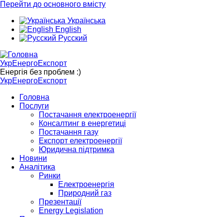
Перейти до основного вмісту
Українська
English
Русский
УкрЕнергоЕкспорт
Енергія без проблем :)
УкрЕнергоЕкспорт
Головна
Послуги
Постачання електроенергії
Консалтинг в енергетиці
Постачання газу
Експорт електроенергії
Юридична підтримка
Новини
Аналітика
Ринки
Електроенергія
Природний газ
Презентації
Energy Legislation