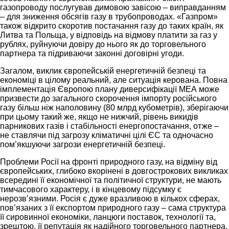
газопроводу послугував димовою завісою – виправданням
– для зниження обсягів газу в трубопроводах. «Газпром»
також відкрито скоротив постачання газу до таких країн, як
Литва та Польща, у відповідь на відмову платити за газ у
рублях, руйнуючи довіру до нього як до торговельного
партнера та підриваючи законні договірні угоди.
Загалом, виклик європейській енергетичній безпеці та
економіці в цілому реальний, але ситуація керована. Повна
імплементація Європою плану диверсифікації МЕА може
призвести до загального скорочення імпорту російського
газу більш ніж наполовину (80 млрд кубометрів), зберігаючи
при цьому такий же, якщо не нижчий, рівень викидів
парникових газів і стабільності енергопостачання, отже –
не ставлячи під загрозу кліматичні цілі ЄС та одночасно
пом’якшуючи загрози енергетичній безпеці.
Проблеми Росії на фронті природного газу, на відміну від
європейських, глибоко вкорінені в довгострокових викликах
всередині її економічної та політичної структури, не мають
тимчасового характеру, і в кінцевому підсумку є
нерозв’язними. Росія є дуже вразливою в кількох сферах,
пов’язаних з її експортом природного газу – сама структура
її сировинної економіки, ланцюги поставок, технології та,
зрештою, її репутація як надійного торговельного партнера,