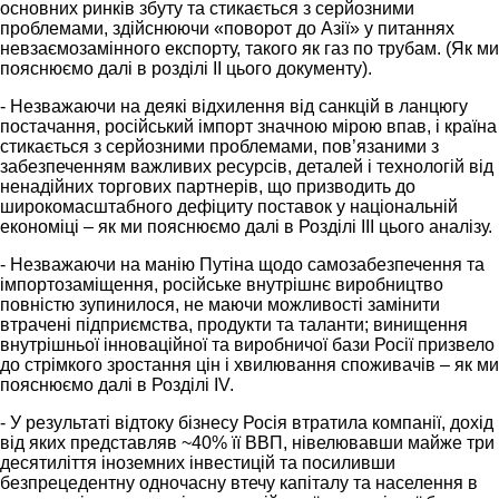
основних ринків збуту та стикається з серйозними
проблемами, здійснюючи «поворот до Азії» у питаннях
невзаємозамінного експорту, такого як газ по трубам. (Як ми
пояснюємо далі в розділі II цього документу).
- Незважаючи на деякі відхилення від санкцій в ланцюгу
постачання, російський імпорт значною мірою впав, і країна
стикається з серйозними проблемами, пов’язаними з
забезпеченням важливих ресурсів, деталей і технологій від
ненадійних торгових партнерів, що призводить до
широкомасштабного дефіциту поставок у національній
економіці – як ми пояснюємо далі в Розділі III цього аналізу.
- Незважаючи на манію Путіна щодо самозабезпечення та
імпортозаміщення, російське внутрішнє виробництво
повністю зупинилося, не маючи можливості замінити
втрачені підприємства, продукти та таланти; винищення
внутрішньої інноваційної та виробничої бази Росії призвело
до стрімкого зростання цін і хвилювання споживачів – як ми
пояснюємо далі в Розділі IV.
- У результаті відтоку бізнесу Росія втратила компанії, дохід
від яких представляв ~40% її ВВП, нівелювавши майже три
десятиліття іноземних інвестицій та посиливши
безпрецедентну одночасну втечу капіталу та населення в