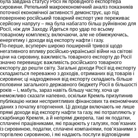
була завдана статусу Росії як провідного експортера
сировини. Ретельний макроекономічний аналіз показників
поточної економічної активності демонструє, що під
поверхнею російський товарний експорт уже переживає
серйозну напругу – яка була набагато більш руйнівною для
Росії, ніж для Заходу. Йдеться про удар по всьому
товарному комплексу, включаючи, але не обмежуючись,
енергетику і доходи від експорту нафти і газу.
По-перше, всупереч широко поширеній тривозі щодо
негативного впливу російсько-української війни на світові
ціни на сировину, важливість товарного експорту до Росії
значно перевищує важливість російського товарного
експорту до решти світу. Загальні доходи Росії від експорту
складаються переважно з доходів, отриманих від товарів і
сировини; ці надходження від експорту складають більше
половини загального державного бюджету Росії в більшості
років – і, мабуть, зараз навіть більшу частку, хоча це
неможливо сказати напевно, оскільки Кремль призупинив
публікацію низки несприятливих фінансових та економічних
даних з початку вторгнення. Ці доходи включають не лише
прямі доходи від експорту нафти та газу, які потрапляють у
скарбницю Кремля, а й непрямі джерела, такі як податки,
сплачені працівниками, які працюють у галузях, пов’язаних
із сировиною, податки, сплачені компаніями, пов’язаними з
торгівлею сировиною, і які надають послуги відповідним