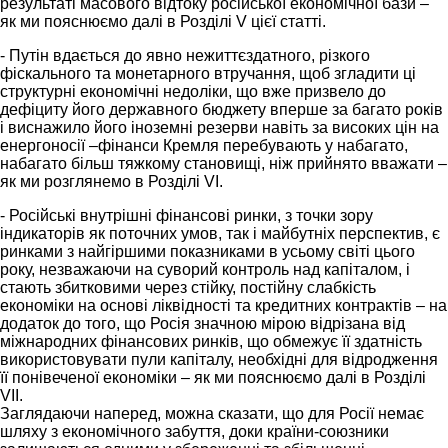
результаті масового відтоку російської економічної бази –
як ми пояснюємо далі в Розділі V цієї статті.
- Путін вдається до явно нежиттєздатного, різкого
фіскального та монетарного втручання, щоб згладити ці
структурні економічні недоліки, що вже призвело до
дефіциту його державного бюджету вперше за багато років
і виснажило його іноземні резерви навіть за високих цін на
енергоносії –фінанси Кремля перебувають у набагато,
набагато більш тяжкому становищі, ніж прийнято вважати –
як ми розглянемо в Розділі VI.
- Російські внутрішні фінансові ринки, з точки зору
індикаторів як поточних умов, так і майбутніх перспектив, є
ринками з найгіршими показниками в усьому світі цього
року, незважаючи на суворий контроль над капіталом, і
стають збитковими через стійку, постійну слабкість
економіки на основі ліквідності та кредитних контрактів – на
додаток до того, що Росія значною мірою відрізана від
міжнародних фінансових ринків, що обмежує її здатність
використовувати пули капіталу, необхідні для відродження
її понівеченої економіки – як ми пояснюємо далі в Розділі
VII.
Заглядаючи наперед, можна сказати, що для Росії немає
шляху з економічного забуття, доки країни-союзники