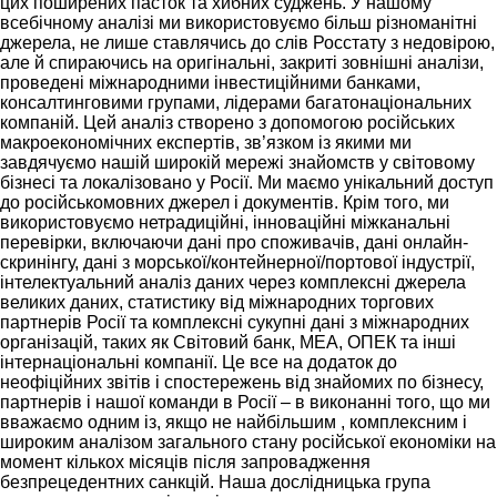
цих поширених пасток та хибних суджень. У нашому
всебічному аналізі ми використовуємо більш різноманітні
джерела, не лише ставлячись до слів Росстату з недовірою,
але й спираючись на оригінальні, закриті зовнішні аналізи,
проведені міжнародними інвестиційними банками,
консалтинговими групами, лідерами багатонаціональних
компаній. Цей аналіз створено з допомогою російських
макроекономічних експертів, зв’язком із якими ми
завдячуємо нашій широкій мережі знайомств у світовому
бізнесі та локалізовано у Росії. Ми маємо унікальний доступ
до російськомовних джерел і документів. Крім того, ми
використовуємо нетрадиційні, інноваційні міжканальні
перевірки, включаючи дані про споживачів, дані онлайн-
скринінгу, дані з морської/контейнерної/портової індустрії,
інтелектуальний аналіз даних через комплексні джерела
великих даних, статистику від міжнародних торгових
партнерів Росії та комплексні сукупні дані з міжнародних
організацій, таких як Світовий банк, МЕА, ОПЕК та інші
інтернаціональні компанії. Це все на додаток до
неофіційних звітів і спостережень від знайомих по бізнесу,
партнерів і нашої команди в Росії – в виконанні того, що ми
вважаємо одним із, якщо не найбільшим , комплексним і
широким аналізом загального стану російської економіки на
момент кількох місяців після запровадження
безпрецедентних санкцій. Наша дослідницька група