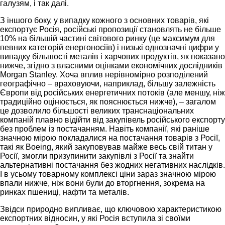
галузям, і так далі.
З іншого боку, у випадку кожного з основних товарів, які
експортує Росія, російські пропозиції становлять не більше
10% на більшій частині світового ринку (це максимум для
певних категорій енергоносіїв) і низькі однозначні цифри у
випадку більшості металів і харчових продуктів, як показано
нижче, згідно з власними оцінками економічних дослідників
Morgan Stanley. Хоча вплив нерівномірно розподілений
географічно – враховуючи, наприклад, більшу залежність
Європи від російських енергетичних потоків (але меншу, ніж
традиційно оцінюється, як пояснюється нижче), – загалом
це дозволило більшості великих транснаціональних
компаній плавно відійти від закупівель російського експорту
без проблем із постачанням. Навіть компанії, які раніше
значною мірою покладалися на постачання товарів з Росії,
такі як Boeing, який закуповував майже весь свій титан у
Росії, змогли призупинити закупівлі з Росії та знайти
альтернативні постачання без жодних негативних наслідків.
І в усьому товарному комплексі ціни зараз значною мірою
впали нижче, ніж вони були до вторгнення, зокрема на
ринках пшениці, нафти та металів.
Звідси природно випливає, що ключовою характеристикою
експортних відносин, у які Росія вступила зі своїми