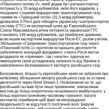
«Північного потоку-2», який додав би газотранспортну
потужність у 55 млрд кубометрів, якби його відкрили, у
поєднанні з іншими маршрутами транспортування газу,
такими як «Турецький потік» (31,5 млрд кубометрів),
дозволило б Росії далі обходити українську газотранспортну
систему (ГТС) як експортний шлях до Європейського
Союзу. Максимальна річна потужність української ГТС
становить 146 млрд кубометрів, що приблизно дорівнює
всім іншим експортним маршрутам Росія-ЄС разом узятим.
Збільшення «Газпромом» транспортування газу через
«Північний потік-1» протягом останнього десятиліття
забезпечило значущий фундамент, з якого Росія могла
роздавати як «пряники», так і «кнути», одночасно
зменшуючи свою успадковану залежність від України в
забезпеченні безперервності експорту російського газу.
Безсумнівно, більшість європейських країн не забували про
небезпеку збільшення імпорту російського газу за останнє
десятиліття через Nord Stream 1. Незважаючи на те, що
російський газ мав бути лише проміжним, тимчасовим
мостом до більш енергетично незалежного майбутнього, у
більш короткостроковому часовому горизонті, багато
експертів сприймали цей факт як виправдання
бездіяльності чи відсутності політичної волі. Беручи
приклад Німеччини, цей основний «перехідний» намір