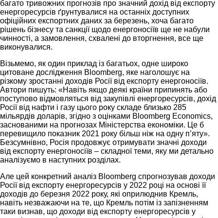
багато тривожних прогнозів про значний дохід від експорту
енергоресурсів ґрунтувалися на останніх доступних
офіційних експортних даних за березень, хоча багато
рішень бізнесу та санкції щодо енергоносіїв ще не набули
чинності, а замовлення, схвалені до вторгнення, все ще
виконувалися.
Візьмемо, як один приклад із багатьох, одне широко
цитоване дослідження Bloomberg, яке наголошує на
різкому зростанні доходів Росії від експорту енергоносіїв.
Автори пишуть: «Навіть якщо деякі країни припинять або
поступово відмовляться від закупівлі енергоресурсів, дохід
Росії від нафти і газу цього року складе близько 285
мільярдів доларів, згідно з оцінками Bloomberg Economics,
заснованими на прогнозах Міністерства економіки. Це б
перевищило показник 2021 року більш ніж на одну п’яту».
Безсумнівно, Росія продовжує отримувати значні доходи
від експорту енергоносіїв – складної теми, яку ми детально
аналізуємо в наступних розділах.
Але цей конкретний аналіз Bloomberg спрогнозував доходи
Росії від експорту енергоресурсів у 2022 році на основі її
доходів до березня 2022 року, які оприлюднив Кремль,
навіть незважаючи на те, що Кремль потім із запізненням
таки визнав, що доходи від експорту енергоресурсів у