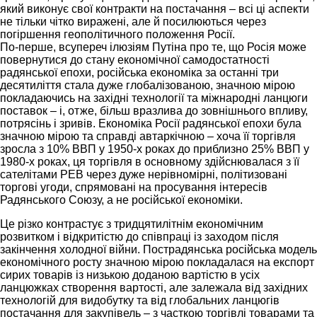
який виконує свої контракти на постачання – всі ці аспекти
не тільки чітко виражені, але й посилюються через
погіршення геополітичного положення Росії.
По-перше, всупереч ілюзіям Путіна про те, що Росія може
повернутися до стану економічної самодостатності
радянської епохи, російська економіка за останні три
десятиліття стала дуже глобалізованою, значною мірою
покладаючись на західні технології та міжнародні ланцюги
поставок – і, отже, більш вразлива до зовнішнього впливу,
потрясінь і зривів. Економіка Росії радянської епохи була
значною мірою та справді автаркічною – хоча її торгівля
зросла з 10% ВВП у 1950-х роках до приблизно 25% ВВП у
1980-х роках, ця торгівля в основному здійснювалася з її
сателітами РЕВ через дуже нерівномірні, політизовані
торгові угоди, спрямовані на просування інтересів
Радянського Союзу, а не російської економіки.
Це різко контрастує з тридцятилітнім економічним
розвитком і відкритістю до співпраці із заходом після
закінчення холодної війни. Пострадянська російська модель
економічного росту значною мірою покладалася на експорт
сирих товарів із низькою доданою вартістю в усіх
ланцюжках створення вартості, але залежала від західних
технологій для видобутку та від глобальних ланцюгів
постачання для закупівель – з часткою торгівлі товарами та