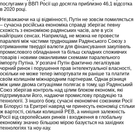
послугами у ВВП Росії що досягла приблизно 46,1 відсотка
в 2020 році.
Незважаючи на ці відмінності, Путін не зовсім помиляється
– сучасна російська економіка справді зберігає певну
схожість з економікою радянських часів, але в усіх
найгірших сенсах. Наприклад, не можна не провести
паралелі між частими труднощами Радянського Союзу з
отриманням твердої валюти для фінансування закупівель
промислового обладнання та більш складних споживчих
товарів і новими оманливими схемами паралельного
імпорту Путіна. У розпачі Путін фактично легалізував
чорний ринок і порушення прав інтелектуальної власності,
оскільки не може тепер імпортувати як раніше та платити
своїм колишнім міжнародним партнерам. Однак різниця
між цими двома ситуаціями полягає в тому, що Радянський
Союз зберігав контроль над цілим блоком економік, які
підтримували його, надаючи промислову продукцію та
технології. З іншого боку, сучасні економічні союзники Росії
в Білорусі та Еритреї навряд чи принесуть економіці стільки
ж вартості, скільки колишній РЕВ, а нинішня залежність
Росії від європейських ринків і входження в глобальну
економіку значно більшою мірою базується на західних
технологіях та ноу-хау.