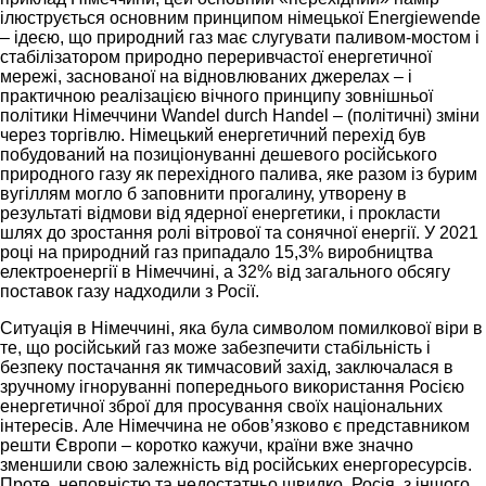
ілюструється основним принципом німецької Energiewende
– ідеєю, що природний газ має слугувати паливом-мостом і
стабілізатором природно переривчастої енергетичної
мережі, заснованої на відновлюваних джерелах – і
практичною реалізацією вічного принципу зовнішньої
політики Німеччини Wandel durch Handel – (політичні) зміни
через торгівлю. Німецький енергетичний перехід був
побудований на позиціонуванні дешевого російського
природного газу як перехідного палива, яке разом із бурим
вугіллям могло б заповнити прогалину, утворену в
результаті відмови від ядерної енергетики, і прокласти
шлях до зростання ролі вітрової та сонячної енергії. У 2021
році на природний газ припадало 15,3% виробництва
електроенергії в Німеччині, а 32% від загального обсягу
поставок газу надходили з Росії.
Ситуація в Німеччині, яка була символом помилкової віри в
те, що російський газ може забезпечити стабільність і
безпеку постачання як тимчасовий захід, заключалася в
зручному ігноруванні попереднього використання Росією
енергетичної зброї для просування своїх національних
інтересів. Але Німеччина не обов’язково є представником
решти Європи – коротко кажучи, країни вже значно
зменшили свою залежність від російських енергоресурсів.
Проте, неповністю та недостатньо швидко. Росія, з іншого