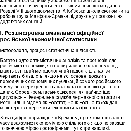
залишаються єдними у збереженні та збільшенні
санкційного тиску проти Росії – як ми пояснюємо далі в
Розділі VIII цього документа. А Київська школа економіки та
робоча група Макфола-Єрмака лідирують у пропозиціях
додаткових санкцій.
I. Розшифровка оманливої офіційної
російської економічної статистики
Методологія, процес і статистична цілісність
Багато надто оптимістичних аналізів та прогнозів для
російської економіки, які поширилися в останні місяці,
мають суттєвий методологічний недолік: ці аналізи
черпають більшість, якщо не всі основні докази з
періодичних економічних публікацій самого російського
уряду, без перехресного аналізу та перевірки цілісності
даних. Серед кремлівських джерел, які найчастіше
цитуються – Федеральна служба державної статистики
Росії, більш відома як Росстат; Банк Росії, а також дані
міністерств енергетики, економіки та фінансів.
Хоча цифри, оприлюднені Кремлем, протягом тривалого
часу вважалися економічною спільнотою якщо не завжди,
то значною мірою достовірними, тут є три важливі,