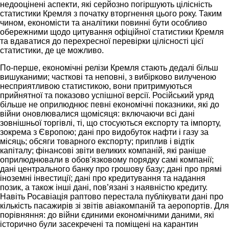
недооцінені аспекти, які серйозно погіршують цілісність
статистики Кремля з початку вторгнення цього року. Таким
чином, економісти та аналітики повинні бути особливо
обережними щодо цитування офіційної статистики Кремля
та вдаватися до перехресної перевірки цілісності цієї
статистики, де це можливо.
По-перше, економічні релізи Кремля стають дедалі більш
вишуканими; часткові та неповні, з вибірково вилученою
несприятливою статистикою, вони притримуються
прийнятної та показово успішної версії. Російський уряд
більше не оприлюднює певні економічні показники, які до
війни оновлювалися щомісяця: включаючи всі дані
зовнішньої торгівлі, ті, що стосуються експорту та імпорту,
зокрема з Європою; дані про видобуток нафти і газу за
місяць; обсяги товарного експорту; приплив і відтік
капіталу; фінансові звіти великих компаній, які раніше
оприлюднювали в обов'язковому порядку самі компанії;
дані центрального банку про грошову базу; дані про прямі
іноземні інвестиції; дані про кредитування та надання
позик, а також інші дані, пов’язані з наявністю кредиту.
Навіть Росавіація раптово перестала публікувати дані про
кількість пасажирів зі звітів авіакомпаній та аеропортів. Для
порівняння: до війни єдиними економічними даними, які
історично були засекречені та поміщені на карантин