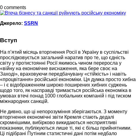
0 comments
Джерело:
SSRN
Вступ
На п’ятий місяць вторгнення Росії в Україну в суспільстві
прослідковується загальний наратив про те, що єдність
світу у протистоянні Росії якимось чином переросла у
«війну на економічне виснаження, яка бере своє на
Заході», враховуючи передбачувану «стійкість» і навіть
«процвітання» російської економіки. Ця думка просто хибна
– і є відображенням широко поширених хибних суджень
щодо того, як насправді тримається російська економіка в
умовах втечі понад 1000 глобальних компаній і під тиском
міжнародних санкцій.
Не дивно, що ці непорозуміння зберігаються. З моменту
вторгнення економічні звіти Кремля стають дедалі
скромнішими, вибірково викидаються несприятливі
показники, публікуються лише ті, які є більш прийнятними.
Ці підібрані Путіним статистичні дані потім недбало