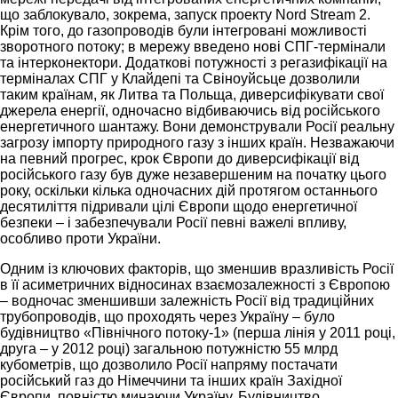
що заблокувало, зокрема, запуск проекту Nord Stream 2.
Крім того, до газопроводів були інтегровані можливості
зворотного потоку; в мережу введено нові СПГ-термінали
та інтерконектори. Додаткові потужності з регазифікації на
терміналах СПГ у Клайдепі та Свіноуйсьце дозволили
таким країнам, як Литва та Польща, диверсифікувати свої
джерела енергії, одночасно відбиваючись від російського
енергетичного шантажу. Вони демонстрували Росії реальну
загрозу імпорту природного газу з інших країн. Незважаючи
на певний прогрес, крок Європи до диверсифікації від
російського газу був дуже незавершеним на початку цього
року, оскільки кілька одночасних дій протягом останнього
десятиліття підривали цілі Європи щодо енергетичної
безпеки – і забезпечували Росії певні важелі впливу,
особливо проти України.
Одним із ключових факторів, що зменшив вразливість Росії
в її асиметричних відносинах взаємозалежності з Європою
– водночас зменшивши залежність Росії від традиційних
трубопроводів, що проходять через Україну – було
будівництво «Північного потоку-1» (перша лінія у 2011 році,
друга – у 2012 році) загальною потужністю 55 млрд
кубометрів, що дозволило Росії напряму постачати
російський газ до Німеччини та інших країн Західної
Європи, повністю минаючи Україну. Будівництво