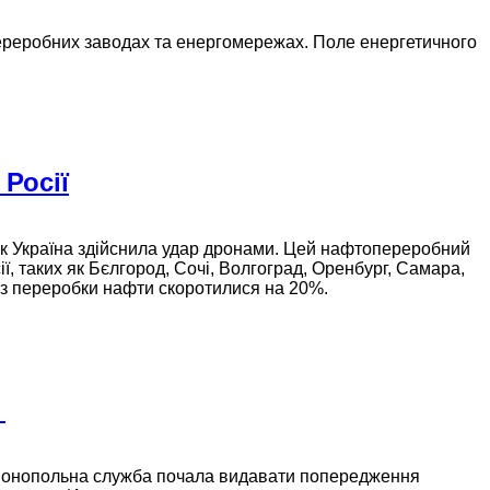
ереробних заводах та енергомережах. Поле енергетичного
 Росії
 як Україна здійснила удар дронами. Цей нафтопереробний
ії, таких як Бєлгород, Сочі, Волгоград, Оренбург, Самара,
ії з переробки нафти скоротилися на 20%.
С
имонопольна служба почала видавати попередження