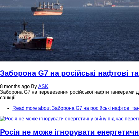
Заборона G7 на російські нафтові та
8 months ago
By
ASK
Заборона G7 на перевезення російської нафти танкерами дем
санкції.
Read more
about Заборона G7 на російські нафтові тан
Росія не може ігнорувати енергетичн