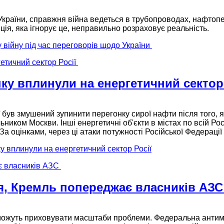
країни, справжня війна ведеться в трубопроводах, нафтоп
ція, яка ігнорує це, неправильно розраховує реальність.
 війну під час переговорів щодо України
инку вплинули на енергетичний сектор
 був змушений зупинити перегонку сирої нафти після того,
ником Москви. Інші енергетичні об'єкти в містах по всій Рос
 За оцінками, через ці атаки потужності Російської Федерац
ку вплинули на енергетичний сектор Росії
ся, Кремль попереджає власників АЗ
не можуть приховувати масштаби проблеми. Федеральна ант