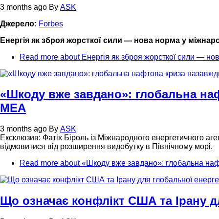
3 months ago
By
ASK
Джерело:
Forbes
Енергія як зброя жорсткої сили — нова норма у міжнар
Read more
about Енергія як зброя жорсткої сили — но
«Шкоду вже завдано»: глобальна наф
МЕА
3 months ago
By
ASK
Ексклюзив: Фатіх Біроль із Міжнародного енергетичного аге
відмовитися від розширення видобутку в Північному морі.
Read more
about «Шкоду вже завдано»: глобальна наф
Що означає конфлікт США та Ірану д