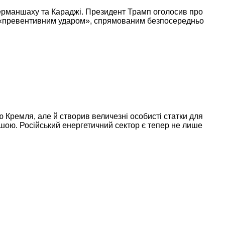
, Керманшаху та Караджі. Президент Трамп оголосив про
 це «превентивним ударом», спрямованим безпосередньо
Кремля, але й створив величезні особисті статки для
нішою. Російський енергетичний сектор є тепер не лише