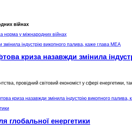
одних війнах
ва норма у міжнародних війнах
това криза назавжди змінила індуст
нтства, провідний світовий економіст у сфері енергетики, т
това криза назавжди змінила індустрію викопного палива, 
ля глобальної енергетики