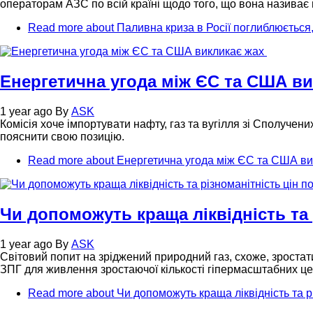
операторам АЗС по всій країні щодо того, що вона називає
Read more
about Паливна криза в Росії поглиблюєтьс
Енергетична угода між ЄС та США в
1 year ago
By
ASK
Комісія хоче імпортувати нафту, газ та вугілля зі Сполучен
пояснити свою позицію.
Read more
about Енергетична угода між ЄС та США в
Чи допоможуть краща ліквідність та
1 year ago
By
ASK
Світовий попит на зріджений природний газ, схоже, зростат
ЗПГ для живлення зростаючої кількості гіпермасштабних це
Read more
about Чи допоможуть краща ліквідність та 