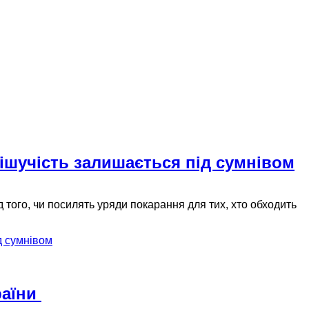
рішучість залишається під сумнівом
того, чи посилять уряди покарання для тих, хто обходить
д сумнівом
раїни