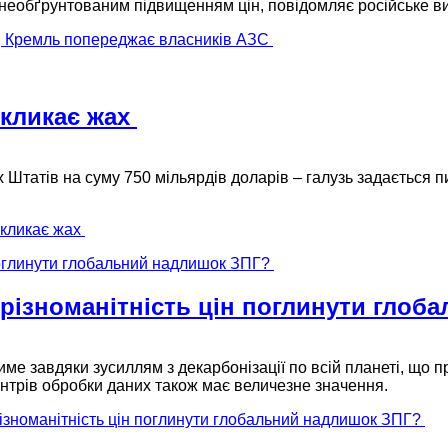
 необґрунтованим підвищенням цін, повідомляє російське в
я, Кремль попереджає власників АЗС
икликає жах
их Штатів на суму 750 мільярдів доларів – галузь задається
икликає жах
 різноманітність цін поглинути гло
име завдяки зусиллям з декарбонізації по всій планеті, що 
нтрів обробки даних також має величезне значення.
різноманітність цін поглинути глобальний надлишок ЗПГ?