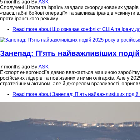
5 months ago
By
ASK
Сполучені Штати та Ізраїль завдали скоординованих ударів 
«масштабні бойові операції» та закликав іранців «скинути 
проти іранського режиму.
Read more
about Що означає конфлікт США та Ірану дл
Занепад: П'ять найважливіших подій 
7 months ago
By
ASK
Експорт енергоносіїв давно вважається машиною заробітку 
російських лідерів та пов'язаних з ними олігархів. Але у 2
стратегічним активом, але й джерелом вразливості, оприя
Read more
about Занепад: П'ять найважливіших подій 