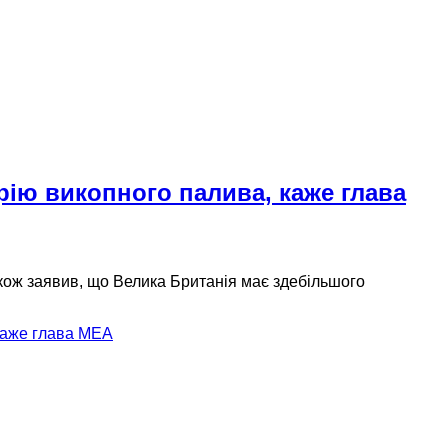
рію викопного палива, каже глава
акож заявив, що Велика Британія має здебільшого
каже глава МЕА