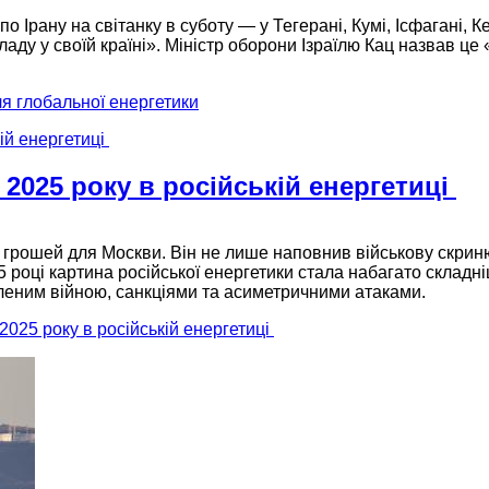
по Ірану на світанку в суботу — у Тегерані, Кумі, Ісфагані
владу у своїй країні». Міністр оборони Ізраїлю Кац назвав
я глобальної енергетики
2025 року в російській енергетиці
грошей для Москви. Він не лише наповнив військову скриню 
025 році картина російської енергетики стала набагато склад
вленим війною, санкціями та асиметричними атаками.
2025 року в російській енергетиці