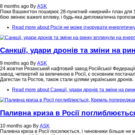
8 months ago
By
ASK
Поки Вашингтон поширює 28-пунктний «мирний» план для У
бою змінює важелі впливу, і будь-яка дипломатична пропози
Read more
about Росія не може ігнорувати енергетичну
Санкції, удари дронів та зміни на р
9 months ago
By
ASK
24 жовтня Рязанський нафтовий завод Російської Федерації
завод, четвертий за величиною в Росії, є основним постачаль
Дагестан та Ростов, також стали цілями українських дронів.
Read more
about Санкції, удари дронів та зміни на рин
Паливна криза в Росії поглиблюєть
10 months ago
By
ASK
Паливна криза в Росії посилюється, і чиновники більше 