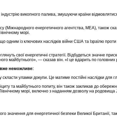
 індустрію викопного палива, змушуючи країни відмовлятис
ency (Міжнародного енергетичного агентства, МЕА), також ск
івнічному морі.
що одним із ключових наслідків війни США та Ізраїлю проти 
еглянуть свої енергетичні стратегії. Відбудеться значне при
ного майбутнього», — сказав він. «І це вдарить по головних
 вже неможливе:
скласти уламки докупи. Це матиме постійні наслідки для гл
циту та майбутнього попиту, він також закликав до обережн
 Північному морі, включно з наданням дозволу на родовища J
го значення для енергетичної безпеки Великої Британії, так 