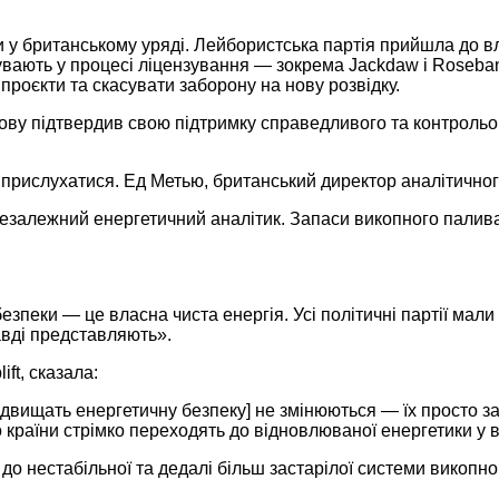
у британському уряді. Лейбористська партія прийшла до вла
ають у процесі ліцензування — зокрема Jackdaw і Rosebank.
 проєкти та скасувати заборону на нову розвідку.
нову підтвердив свою підтримку справедливого та контроль
 прислухатися. Ед Метью, британський директор аналітичног
незалежний енергетичний аналітик. Запаси викопного палива 
пеки — це власна чиста енергія. Усі політичні партії мали б
авді представляють».
ft, сказала:
підвищать енергетичну безпеку] не змінюються — їх просто 
 країни стрімко переходять до відновлюваної енергетики у в
 нестабільної та дедалі більш застарілої системи викопного