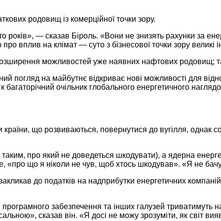
даткових родовищ із комерційної точки зору.
то років», — сказав Біроль. «Вони не знизять рахунки за е
ю про вплив на клімат — суто з бізнесової точки зору великі 
 розширення можливостей уже наявних нафтових родовищ; та
ний погляд на майбутнє відкриває нові можливості для відн
Як багаторічний очільник глобального енергетичного наглядо
 країни, що розвиваються, повернутися до вугілля, однак с
таким, про який не доведеться шкодувати), а ядерна енерге
, «про що я ніколи не чув, щоб хтось шкодував». «Я не бачу
н закликав до податків на надприбутки енергетичних компані
програмного забезпечення та інших галузей триватимуть наві
сальною», сказав він. «Я досі не можу зрозуміти, як світ ви