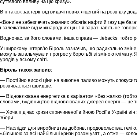
суттєвого впливу на цю кризу».
Він також застеріг від видачі нових ліцензій на розвідку до
«Вони не забезпечать значних обсягів нафти й газу ще бага
і залежатиме від міжнародних цін. І я зараз навіть не говор
Водночас, за його словами, інша справа — tiebacks, тобто
У широкому інтерв’ю Біроль зазначив, що радикально зміне
можуть загальмувати прогрес у боротьбі зі зміною клімату. 
урядів у всьому світі.
Біроль також заявив:
— Постійно високі ціни на викопне паливо можуть спокусити
розвивається швидше.
— Відновлювана енергетика є варіантом «без жалю» (тобто 
словами, будівництво відновлюваних джерел енергії — це те
— Хоча під час кризи спричиненої війною Росії в Україні ві
збори.
— Наслідки для виробництва добрив, продовольства, гелію, 
«більшою за всі найбільші кризи разом узяті, а отже — коло