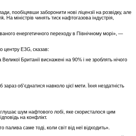
ди, пообіцявши заборонити нові ліцензії на розвідку, але
 На міністрів чинять тиск нафтогазова індустрія,
ованого енергетичного переходу в Північному морі», —
о центру E3G, сказав:
Великої Британії виснажені на 90% і не зроблять нічого
 зараз об’єднатися навколо цієї мети. Їхня нездатність
заглушає шум нафтового лобі, яке скористалося цим
ідповідь на конфлікт.
 палива саме тоді, коли світ від неї відходить».