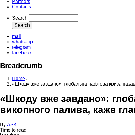
Partners
Contacts
Search
mail
whatsapp
telegram
facebook
Breadcrumb
Home
/
«Шкоду вже завдано»: глобальна нафтова криза назав
«Шкоду вже завдано»: глоб
викопного палива, каже гл
By
ASK
Time to read