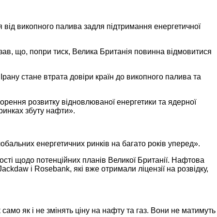
я від викопного палива задля підтримання енергетичної
азав, що, попри тиск, Велика Британія повинна відмовитися
Ірану стане втрата довіри країн до викопного палива та
скорення розвитку відновлюваної енергетики та ядерної
 ринках збуту нафти».
обальних енергетичних ринків на багато років уперед».
ості щодо потенційних планів Великої Британії. Нафтова
ackdaw і Rosebank, які вже отримали ліцензії на розвідку,
само як і не змінять ціну на нафту та газ. Вони не матимуть