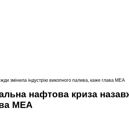
жди змінила індустрію викопного палива, каже глава МЕА
альна нафтова криза назавж
ава МЕА