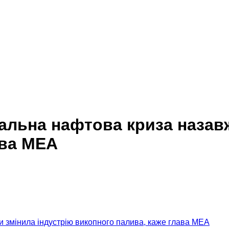
альна нафтова криза назавж
ава МЕА