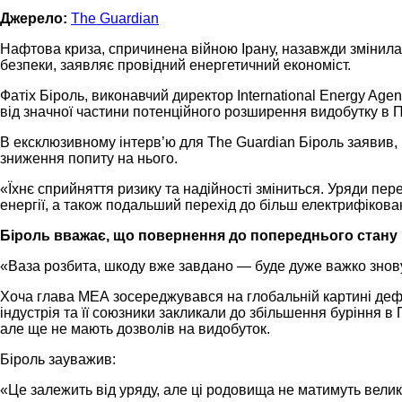
Джерело:
The Guardian
Нафтова криза, спричинена війною Ірану, назавжди змінила
безпеки, заявляє провідний енергетичний економіст.
Фатіх Біроль, виконавчий директор International Energy Ag
від значної частини потенційного розширення видобутку в П
В ексклюзивному інтерв’ю для The Guardian Біроль заявив, 
зниження попиту на нього.
«Їхнє сприйняття ризику та надійності зміниться. Уряди пер
енергії, а також подальший перехід до більш електрифікова
Біроль вважає, що повернення до попереднього стану
«Ваза розбита, шкоду вже завдано — буде дуже важко знову 
Хоча глава МЕА зосереджувався на глобальній картині дефі
індустрія та її союзники закликали до збільшення буріння в
але ще не мають дозволів на видобуток.
Біроль зауважив:
«Це залежить від уряду, але ці родовища не матимуть велико