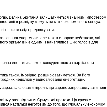
нергію, Велика Британія залишатиметься значним імпортером
інвестиції в розвідку можуть не мати економічного сенсу».
кі проєкти слід продовжувати.
овлюваної енергетики, але також створює небезпеки, які
вого органу, він є одним із найвпливовіших голосів для
онячна енергетика вже є конкурентною за вартістю та
тика також, імовірно, розширюватиметься. За його
 жодних недоліків у відновлюваній енергетиці».
й, зараз, за словами Біроля, ще зарано запроваджувати нові
ть у разі відкриття Ормузької протоки. Ця криза є
явився настільки неготовим до того, що глобальну економіку