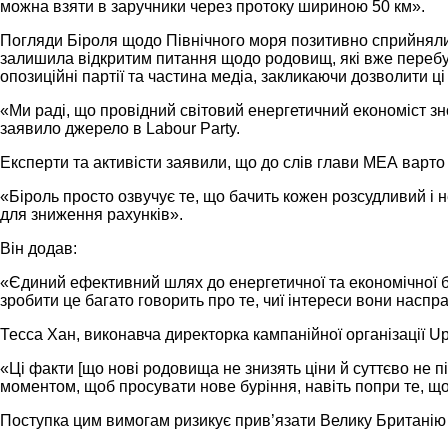
можна взяти в заручники через протоку шириною 50 км».
Погляди Біроля щодо Північного моря позитивно сприйняли 
залишила відкритим питання щодо родовищ, які вже перебув
опозиційні партії та частина медіа, закликаючи дозволити ці
«Ми раді, що провідний світовий енергетичний економіст з
заявило джерело в Labour Party.
Експерти та активісти заявили, що до слів глави МЕА варто
«Біроль просто озвучує те, що бачить кожен розсудливий і 
для зниження рахунків».
Він додав:
«Єдиний ефективний шлях до енергетичної та економічної без
зробити це багато говорить про те, чиї інтереси вони наспр
Тесса Хан, виконавча директорка кампанійної організації Upli
«Ці факти [що нові родовища не знизять ціни й суттєво не 
моментом, щоб просувати нове буріння, навіть попри те, що
Поступка цим вимогам ризикує прив’язати Велику Британію до