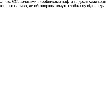
анією, ЄС, великими виробниками нафти та десятками країн,
икопного палива, де обговорюватимуть глобальну відповідь 