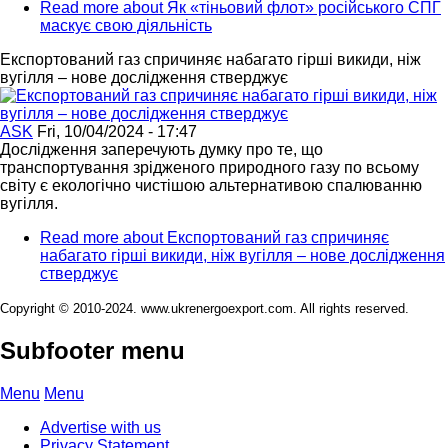
Read more
about Як «тіньовий флот» російського СПГ
маскує свою діяльність
Експортований газ спричиняє набагато гірші викиди, ніж
вугілля – нове дослідження стверджує
ASK
Fri, 10/04/2024 - 17:47
Дослідження заперечують думку про те, що
транспортування зрідженого природного газу по всьому
світу є екологічно чистішою альтернативою спалюванню
вугілля.
Read more
about Експортований газ спричиняє
набагато гірші викиди, ніж вугілля – нове дослідження
стверджує
Copyright © 2010-2024. www.ukrenergoexport.com. All rights reserved.
Subfooter menu
Menu
Menu
Advertise with us
Privacy Statement