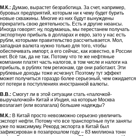
М.К.:
Думаю, вырастет безработица. За счет, например,
буровых предприятий, которым ни к чему будет бурить
новые скважины. Многие из них будут вынуждены
прекратить свою деятельность. Есть и другие нюансы.
Иногда говорят: ну, подумаешь, мы перестанем получать
экспортную прибыль в долларах и евро, зато у нас есть
рубли, которыми правительство рассчитывается. Мол,
западная валюта нужно только для того, чтобы
обеспечивать импорт, а его сейчас, как известно, в России
нет. Всё так, да не так. Потому что те же нефтяные
компании платят часть налогов, в том числе и налоги на
прибыль, в рублях тем регионам, где они работают. Эти
рублевые доходы тоже исчезнут. Поэтому тут эффект
может получиться гораздо более серьезный, чем ожидается
от потери в поступлениях иностранной валюты.
В.В.:
Смогут ли в этой ситуации стать «палочкой-
выручалочкой» Китай и Индия, на которые Москва
возлагает (или возлагала) большие надежды?
М.К.:
В Китай просто невозможно серьезно увеличить
экспорт нефти. Потому что все транспортные пути заняты
уже по максимуму. Рекорд экспорта в Китай был
зафиксирован в позапрошлом году – 83 миллиона тонн