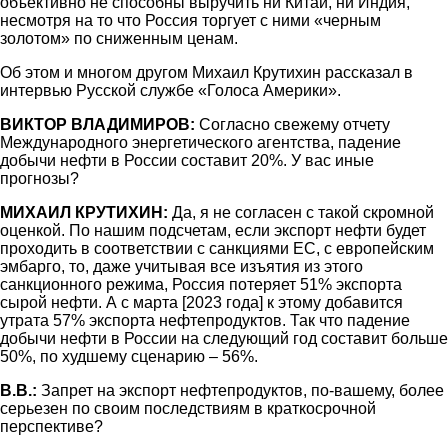
объективно не способны выручить ни Китай, ни Индия,
несмотря на то что Россия торгует с ними «черным
золотом» по сниженным ценам.
Об этом и многом другом Михаил Крутихин рассказал в
интервью Русской службе «Голоса Америки».
ВИКТОР ВЛАДИМИРОВ:
Согласно свежему отчету
Международного энергетического агентства, падение
добычи нефти в России составит 20%. У вас иные
прогнозы?
МИХАИЛ КРУТИХИН:
Да, я не согласен с такой скромной
оценкой. По нашим подсчетам, если экспорт нефти будет
проходить в соответствии с санкциями ЕС, с европейским
эмбарго, то, даже учитывая все изъятия из этого
санкционного режима, Россия потеряет 51% экспорта
сырой нефти. А с марта [2023 года] к этому добавится
утрата 57% экспорта нефтепродуктов. Так что падение
добычи нефти в России на следующий год составит больше
50%, по худшему сценарию – 56%.
В.В.:
Запрет на экспорт нефтепродуктов, по-вашему, более
серьезен по своим последствиям в краткосрочной
перспективе?