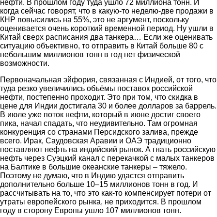
нефти. В прошлом году туда ушло 72 миллиона тонн. И
когда сейчас говорят, что в какую-то неделю-две продажи в
КНР повысились на 55%, это не аргумент, поскольку
оценивается очень короткий временной период. Ну ушли в
Китай сверх расписания два танкера… Если же оценивать
ситуацию объективно, то отправить в Китай больше 80 с
небольшим миллионов тонн в год нет физической
возможности.
Первоначальная эйфория, связанная с Индией, от того, что
туда резко увеличились объёмы поставок российской
нефти, постепенно проходит. Это при том, что скидка в
цене для Индии достигала 30 и более долларов за баррель.
В июле уже поток нефти, который в июне достиг своего
пика, начал спадать, что неудивительно. Там огромная
конкуренция со странами Персидского залива, прежде
всего. Ирак, Саудовская Аравии и ОАЭ традиционно
поставляют нефть на индийский рынок. А гнать российскую
нефть через Суэцкий канал с перекачкой с малых танкеров
на Балтике в большие океанские танкеры – тяжело.
Поэтому не думаю, что в Индию удастся отправить
дополнительно больше 10–15 миллионов тонн в год. И
рассчитывать на то, что это как-то компенсирует потери от
утраты европейского рынка, не приходится. В прошлом
году в сторону Европы ушло 107 миллионов тонн.