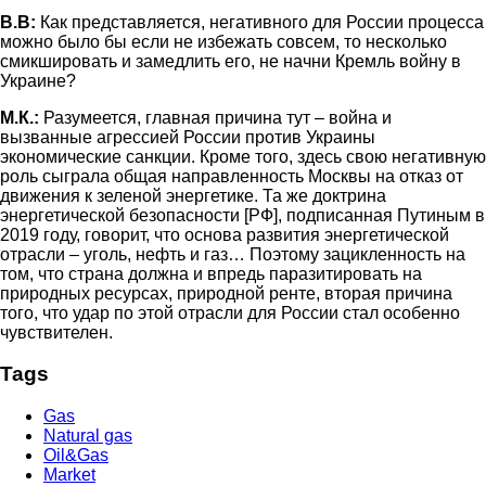
В.В:
Как представляется, негативного для России процесса
можно было бы если не избежать совсем, то несколько
смикшировать и замедлить его, не начни Кремль войну в
Украине?
М.К.:
Разумеется, главная причина тут – война и
вызванные агрессией России против Украины
экономические санкции. Кроме того, здесь свою негативную
роль сыграла общая направленность Москвы на отказ от
движения к зеленой энергетике. Та же доктрина
энергетической безопасности [РФ], подписанная Путиным в
2019 году, говорит, что основа развития энергетической
отрасли – уголь, нефть и газ… Поэтому зацикленность на
том, что страна должна и впредь паразитировать на
природных ресурсах, природной ренте, вторая причина
того, что удар по этой отрасли для России стал особенно
чувствителен.
Tags
Gas
Natural gas
Oil&Gas
Market