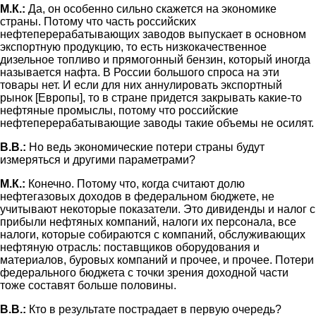
М.К.:
Да, он особенно сильно скажется на экономике
страны. Потому что часть российских
нефтеперерабатывающих заводов выпускает в основном
экспортную продукцию, то есть низкокачественное
дизельное топливо и прямогонный бензин, который иногда
называется нафта. В России большого спроса на эти
товары нет. И если для них аннулировать экспортный
рынок [Европы], то в стране придется закрывать какие-то
нефтяные промыслы, потому что российские
нефтеперерабатывающие заводы такие объемы не осилят.
В.В.:
Но ведь экономические потери страны будут
измеряться и другими параметрами?
М.К.:
Конечно. Потому что, когда считают долю
нефтегазовых доходов в федеральном бюджете, не
учитывают некоторые показатели. Это дивиденды и налог с
прибыли нефтяных компаний, налоги их персонала, все
налоги, которые собираются с компаний, обслуживающих
нефтяную отрасль: поставщиков оборудования и
материалов, буровых компаний и прочее, и прочее. Потери
федерального бюджета с точки зрения доходной части
тоже составят больше половины.
В.В.:
Кто в результате пострадает в первую очередь?